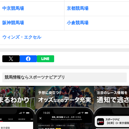
中京競馬場
京都競馬場
阪神競馬場
小倉競馬場
ウィンズ・エクセル
競馬情報ならスポーツナビアプリ