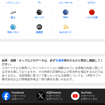
F1
バドミントン
バレーボール
ラグビー
NBA
陸上
Bリーグ
バスケ代表
学生バスケ
他競技
Doスポーツ
結果・成績・オッズなどのデータは、必ず
主催者
発行のものと照合し確認してく
ださい。
スポーツナビの競馬コンテンツのページ上に掲載されている情報の内容に関して
は万全を期しておりますが、その内容の正確性および安全性を保証するものでは
ありません。当該情報に基づいて被ったいかなる損害についても、LINEヤフー
株式会社および情報提供者は一切の責任を負いかねます。
Facebook
X(旧Twitter)
YouTube
スポーツナビ
スポーツナビ
スポーツナビ
公式ページ
公式アカウント
公式チャンネル