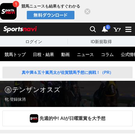
競馬ニュースも結果もすぐわかる
閉じる
スポーツナビ
検索
通知
i
ログイン
ID新規取得
競馬トップ
日程・結果
動画
ニュース
コラム
公式情
真中満＆五十嵐亮太が佐賀競馬予想に挑戦！（PR）
テンザンオスズ
牝 登録抹消
先週的中! AIが日曜重賞を大予想