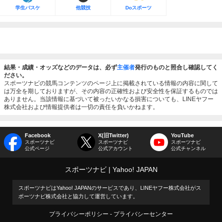
学生バスケ
他競技
Doスポーツ
結果・成績・オッズなどのデータは、必ず
主催者
発行のものと照合し確認してく
ださい。
スポーツナビの競馬コンテンツのページ上に掲載されている情報の内容に関して
は万全を期しておりますが、その内容の正確性および安全性を保証するものでは
ありません。当該情報に基づいて被ったいかなる損害についても、LINEヤフー
株式会社および情報提供者は一切の責任を負いかねます。
Facebook
X(旧Twitter)
YouTube
スポーツナビ
スポーツナビ
スポーツナビ
公式ページ
公式アカウント
公式チャンネル
スポーツナビ
Yahoo! JAPAN
スポーツナビはYahoo! JAPANのサービスであり、LINEヤフー株式会社がス
ポーツナビ株式会社と協力して運営しています。
プライバシーポリシー
プライバシーセンター