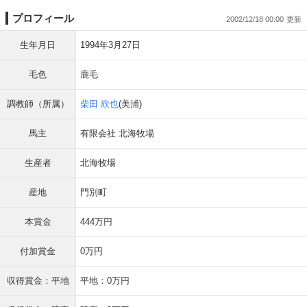
プロフィール
2002/12/18 00:00
生年月日
1994年3月27日
毛色
鹿毛
調教師（所属）
柴田 欣也
(美浦)
馬主
有限会社 北海牧場
生産者
北海牧場
産地
門別町
本賞金
444万円
付加賞金
0万円
収得賞金：平地
平地：0万円