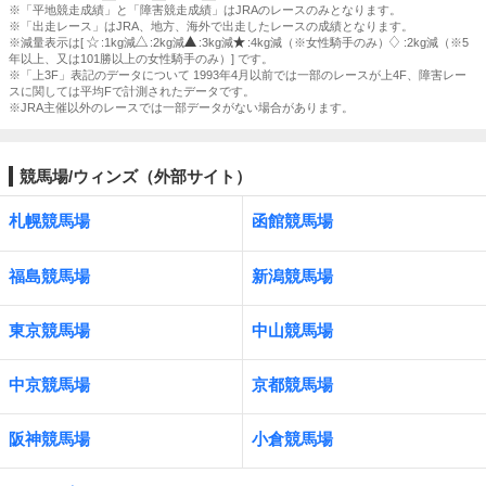
※「平地競走成績」と「障害競走成績」はJRAのレースのみとなります。
※「出走レース」はJRA、地方、海外で出走したレースの成績となります。
※減量表示は[
:1kg減
:2kg減
:3kg減
:4kg減（※女性騎手のみ）
:2kg減（※5
年以上、又は101勝以上の女性騎手のみ）] です。
※「上3F」表記のデータについて 1993年4月以前では一部のレースが上4F、障害レー
スに関しては平均Fで計測されたデータです。
※JRA主催以外のレースでは一部データがない場合があります。
競馬場/ウィンズ（外部サイト）
札幌競馬場
函館競馬場
福島競馬場
新潟競馬場
東京競馬場
中山競馬場
中京競馬場
京都競馬場
阪神競馬場
小倉競馬場