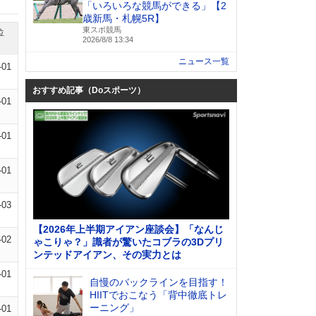
「いろいろな競馬ができる」【2
歳新馬・札幌5R】
東スポ競馬
位
2026/8/8 13:34
ニュース一覧
-01
おすすめ記事（Doスポーツ）
-01
-01
-01
-03
【2026年上半期アイアン座談会】「なんじ
-02
ゃこりゃ？」識者が驚いたコブラの3Dプリ
ンテッドアイアン、その実力とは
-01
自慢のバックラインを目指す！
HIITでおこなう「背中徹底トレ
ーニング」
-01