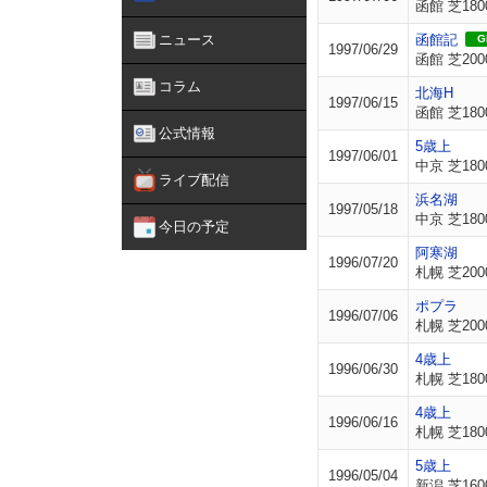
函館 芝180
ニュース
函館記
GI
1997/06/29
函館 芝200
コラム
北海H
1997/06/15
函館 芝180
公式情報
5歳上
1997/06/01
中京 芝180
ライブ配信
浜名湖
1997/05/18
中京 芝180
今日の予定
阿寒湖
1996/07/20
札幌 芝200
ポプラ
1996/07/06
札幌 芝200
4歳上
1996/06/30
札幌 芝180
4歳上
1996/06/16
札幌 芝180
5歳上
1996/05/04
新潟 芝160