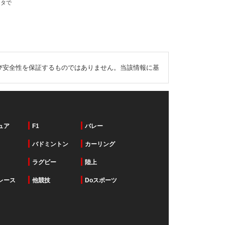
ータで
び安全性を保証するものではありません。当該情報に基
ュア
F1
バレー
バドミントン
カーリング
ラグビー
陸上
レース
他競技
Doスポーツ