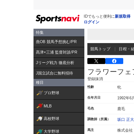
IDでもっと便利に
新規取得
ログイン
特集
燕OB 競馬予想挑む/PR
競馬トップ
日程・
髙津×三浦 監督対談/PR
Jリーグ戦力 徹底分析
フラワーフェ
J国立試合に無料招待
登録抹消
種目
性齢
牝
プロ野球
生年月日
1992年6
MLB
毛色
鹿毛
高校野球
調教師（所属）
坂口 正大
馬主
株式会社
大学野球