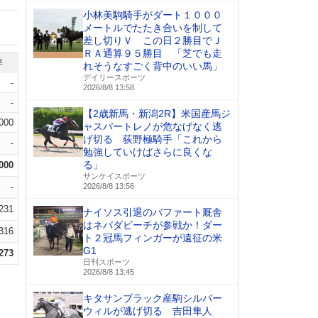
小林美駒騎手がダート１０００
メートルでたたき合いを制して
差し切りＶ この日２勝目でＪ
ＲＡ通算９５勝目 「芝でも走
率
れそうなすごく背中のいい馬」
デイリースポーツ
-
2026/8/8 13:58
-
【2歳新馬・新潟2R】米国産馬ジ
.000
ャスパートレノが危なげなく逃
げ切る 荻野極騎手「これから
-
勉強していけばさらに良くな
る」
.000
サンケイスポーツ
-
2026/8/8 13:56
.231
ナイソス引退のバファート厩舎
はネバダビーチが参戦か！ダー
.316
ト２冠馬フィンガーが遠征の米
G1
.273
日刊スポーツ
2026/8/8 13:45
キタサンブラック産駒シルバー
ウィルが逃げ切る 吉田隼人