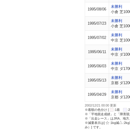
未勝利
1995/08/06
小倉 芝100
未勝利
1995/07/23
小倉 芝100
未勝利
1995/07/02
中京 芝100
未勝利
1995/06/11
中京 ダ100
未勝利
1995/06/03
中京 ダ170
未勝利
1995/05/13
京都 ダ120
未勝利
1995/04/29
京都 ダ120
2002/12/21 00:00 更新
※着順の色分け [
:1着
※「平地競走成績」と「障害競
※「出走レース」はJRA、地
※減量表示は[
:1kg減
:2k
み）] です。