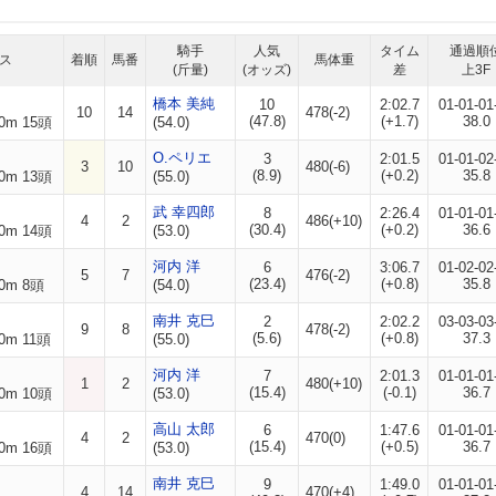
騎手
人気
タイム
通過順
ス
着順
馬番
馬体重
(斤量)
(オッズ)
差
上3F
橋本 美純
10
2:02.7
01-01-01
10
14
478(-2)
(47.8)
(+1.7)
38.0
0m 15頭
(54.0)
O.ペリエ
3
2:01.5
01-01-02
3
10
480(-6)
(8.9)
(+0.2)
35.8
0m 13頭
(55.0)
武 幸四郎
8
2:26.4
01-01-01
4
2
486(+10)
(30.4)
(+0.2)
36.6
0m 14頭
(53.0)
河内 洋
6
3:06.7
01-02-02
5
7
476(-2)
(23.4)
(+0.8)
35.8
0m 8頭
(54.0)
南井 克巳
2
2:02.2
03-03-03
9
8
478(-2)
(5.6)
(+0.8)
37.3
0m 11頭
(55.0)
河内 洋
7
2:01.3
01-01-01
1
2
480(+10)
(15.4)
(-0.1)
36.7
0m 10頭
(53.0)
高山 太郎
6
1:47.6
01-01-01
4
2
470(0)
(15.4)
(+0.5)
36.7
0m 16頭
(53.0)
南井 克巳
9
1:49.0
01-01-01
4
14
470(+4)