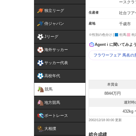
ースクラ
独立リーグ
生産者
社台フア
侍ジャパン
産地
千歳市
※性別の色分け [
:牡馬
:牝
Jリーグ
Agent i に聞いてみよ
海外サッカー
フラワーフェア 馬名の
サッカー代表
高校年代
本賞金
競馬
8844万円
地方競馬
連対時
432kg 
ボートレース
2002/12/18 00:00
大相撲
総合成績