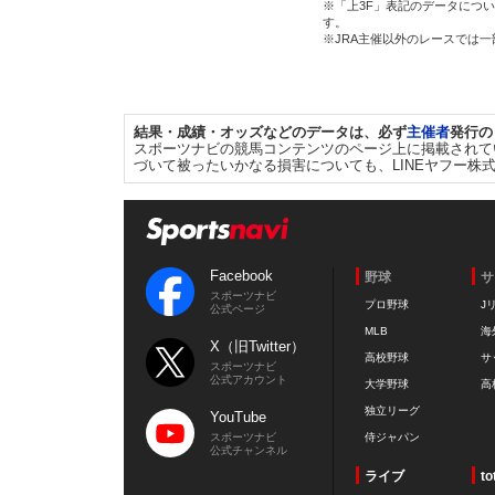
※「上3F」表記のデータについ
す。
※JRA主催以外のレースでは
結果・成績・オッズなどのデータは、必ず
主催者
発行の
スポーツナビの競馬コンテンツのページ上に掲載されて
づいて被ったいかなる損害についても、LINEヤフー株
Facebook
野球
サ
スポーツナビ
プロ野球
J
公式ページ
MLB
海
X（旧Twitter）
高校野球
サ
スポーツナビ
公式アカウント
大学野球
高
独立リーグ
YouTube
スポーツナビ
侍ジャパン
公式チャンネル
ライブ
to