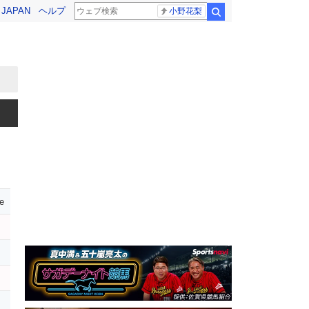
! JAPAN
ヘルプ
小野花梨
検索
e