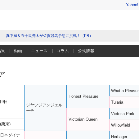
Yahoo
真中満＆五十嵐亮太が佐賀競馬予想に挑戦！（PR）
結果
動画
ニュース
コラム
公式情報
ア
What a Pleasur
Honest Pleasure
月9日
Tularia
ジヤツジアンジエル
ーチ
Victoria Park
Victorian Queen
(栗東)
Willowfield
 日本ダイナ
Herbager