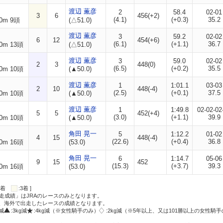
渡辺 薫彦
2
58.4
02-01
3
6
456(+2)
(4.1)
(+0.3)
35.2
0m 9頭
(△51.0)
渡辺 薫彦
3
59.2
02-02
6
12
454(+6)
(6.1)
(+1.1)
36.7
0m 13頭
(△51.0)
渡辺 薫彦
3
59.0
02-02
2
3
448(0)
(6.5)
(+0.2)
35.5
0m 10頭
(▲50.0)
渡辺 薫彦
1
1:01.1
03-03
2
10
448(-4)
(2.5)
(+0.1)
37.5
0m 10頭
(▲50.0)
渡辺 薫彦
1
1:49.8
02-02-02
5
5
452(+4)
(3.0)
(+1.1)
39.9
0m 10頭
(▲50.0)
角田 晃一
5
1:12.2
01-02
4
15
448(-4)
(22.6)
(+0.4)
36.8
0m 16頭
(53.0)
角田 晃一
6
1:14.7
05-06
9
15
452
(15.3)
(+3.7)
39.3
0m 16頭
(53.0)
:2着
:3着 ]
走成績」はJRAのレースのみとなります。
方、海外で出走したレースの成績となります。
g減
:3kg減
:4kg減（※女性騎手のみ）
:2kg減（※5年以上、又は101勝以上の女性騎手