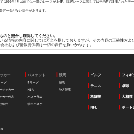
て 1993年4月以前では一部のレースが上4F、障害レースに関しては平均Fで計測されたデ
一部データがない場合があります。
ものと照合し確認してください。
いる情報の内容に関しては万全を期しておりますが、その内容の正確性およ
式会社および情報提供者は一切の責任を負いかねます。
ッカー
バスケット
競馬
ゴルフ
フィギ
リーグ
Bリーグ
競馬
テニス
卓球
外サッカー
NBA
地方競馬
格闘技
大相撲
ッカー代表
バスケ代表
校年代
学生バスケ
NFL
ボート
to