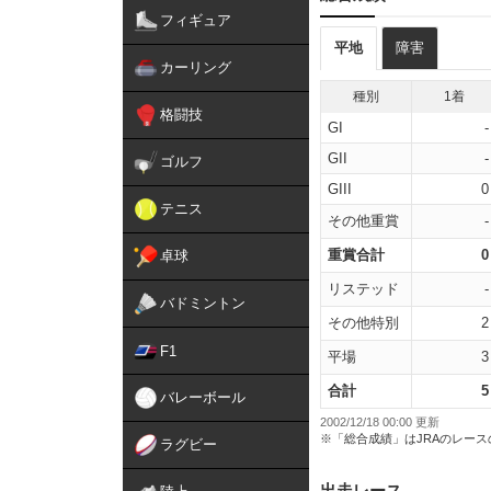
フィギュア
平地
障害
カーリング
種別
1着
格闘技
GI
-
GII
-
ゴルフ
GIII
0
テニス
その他重賞
-
重賞合計
0
卓球
リステッド
-
バドミントン
その他特別
2
F1
平場
3
合計
5
バレーボール
2002/12/18 00:00 更新
※「総合成績」はJRAのレー
ラグビー
出走レース