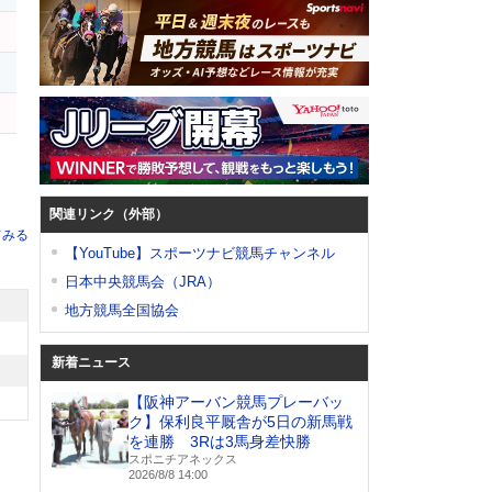
関連リンク（外部）
てみる
【YouTube】スポーツナビ競馬チャンネル
日本中央競馬会（JRA）
地方競馬全国協会
新着ニュース
【阪神アーバン競馬プレーバッ
ク】保利良平厩舎が5日の新馬戦
を連勝 3Rは3馬身差快勝
スポニチアネックス
2026/8/8 14:00