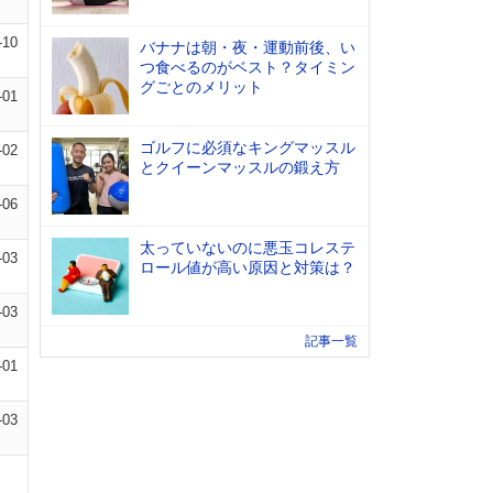
-10
バナナは朝・夜・運動前後、い
つ食べるのがベスト？タイミン
グごとのメリット
-01
ゴルフに必須なキングマッスル
-02
とクイーンマッスルの鍛え方
-06
太っていないのに悪玉コレステ
-03
ロール値が高い原因と対策は？
-03
記事一覧
-01
-03