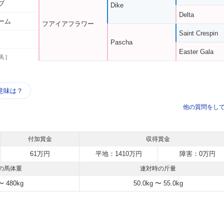
ブ
Dike
Delta
ーム
フアイアフラワー
Saint Crespin
Pascha
Easter Gala
馬 ]
う
意味は？
他の質問をし
付加賞金
収得賞金
61万円
平地：1410万円
障害：0万円
の馬体重
連対時の斤量
〜 480kg
50.0kg 〜 55.0kg