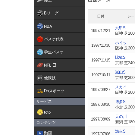
陸上
Bリーグ
日付
レー
NBA
六甲S
1997/12/21
阪神 芝200
バスケ代表
ホイッ
1997/11/30
阪神 芝200
学生バスケ
比叡S
1997/11/15
京都 芝240
NFL
嵐山S
1997/10/11
京都 芝300
他競技
スカイ
1997/09/27
Doスポーツ
阪神 芝200
サービス
博多S
1997/08/30
小倉 芝200
toto
天の川
1997/08/09
新潟 芝180
コンテンツ
漁火S
動画
1997/07/06