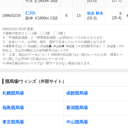
(17.7)
中京 芝1800m 16頭
(53.0)
仁川S
松永 幹夫
8
1996/02/24
6
13
(25.4)
阪神 ダ1800m 13頭
(55.0)
2002/12/21 00:00 更新
※着順の色分け [
:1着
:2着
:3着 ]
※「平地競走成績」と「障害競走成績」はJRAのレースのみとなります。
※「出走レース」はJRA、地方、海外で出走したレースの成績となります。
※減量表示は[
:1kg減
:2kg減
:3kg減
:4kg減（※女性騎手のみ）
:2kg減（※5
年以上、又は101勝以上の女性騎手のみ）] です。
※「上3F」表記のデータについて 1993年4月以前では一部のレースが上4F、障害レー
スに関しては平均Fで計測されたデータです。
※JRA主催以外のレースでは一部データがない場合があります。
競馬場/ウィンズ（外部サイト）
札幌競馬場
函館競馬場
福島競馬場
新潟競馬場
東京競馬場
中山競馬場