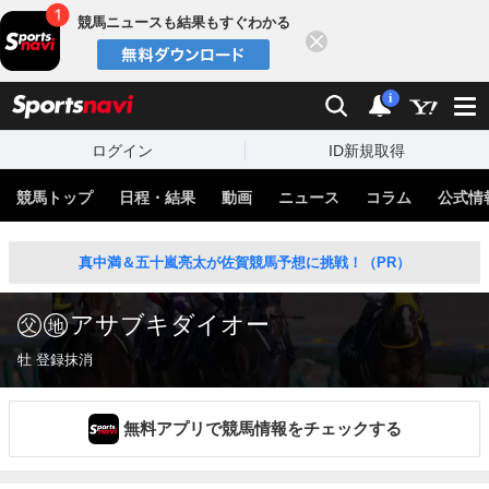
競馬ニュースも結果もすぐわかる
閉じる
スポーツナビ
検索
通知
i
ログイン
ID新規取得
競馬トップ
日程・結果
動画
ニュース
コラム
公式情
真中満＆五十嵐亮太が佐賀競馬予想に挑戦！（PR）
アサブキダイオー
牡 登録抹消
無料アプリで競馬情報をチェックする