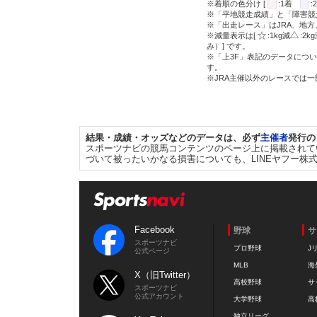
※着順の色分け [
:1着
※「平地競走成績」と「障害競
※「出走レース」はJRA、地
※減量表示は[
:1kg減
:2k
み）] です。
※「上3F」表記のデータについ
す。
※JRA主催以外のレースでは
結果・成績・オッズなどのデータは、必ず
主催者
発行の
スポーツナビの競馬コンテンツのページ上に掲載されて
づいて被ったいかなる損害についても、LINEヤフー株
Facebook
野球
サ
スポーツナビ
プロ野球
J
公式ページ
MLB
海
X（旧Twitter）
高校野球
サ
スポーツナビ
公式アカウント
大学野球
高
独立リーグ