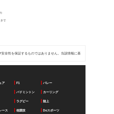
の
ータで
び安全性を保証するものではありません。当該情報に基
ュア
F1
バレー
バドミントン
カーリング
ラグビー
陸上
レース
他競技
Doスポーツ