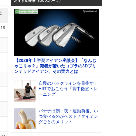
おすすめ記事（Doスポーツ）
位
-16
【2026年上半期アイアン座談会】「なんじ
ゃこりゃ？」識者が驚いたコブラの3Dプリ
ンテッドアイアン、その実力とは
自慢のバックラインを目指す！
HIITでおこなう「背中徹底トレ
ーニング」
バナナは朝・夜・運動前後、い
つ食べるのがベスト？タイミン
グごとのメリット