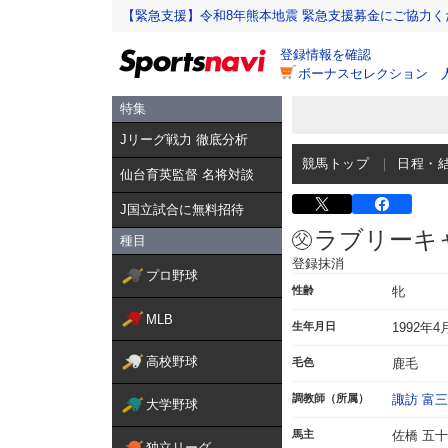
【緊急支援】令和8年熊本地震 緊急支援募金にご協力く
登録情報を確認
ボーナスセレクション 人
特集
Jリーグ戦力 徹底分析
競馬トップ
日程・
仙台育英監督 名将対談
J国立試合に無料招待
ラブリーキ
種目
登録抹消
プロ野球
性齢
牝
MLB
生年月日
1992年4
高校野球
毛色
鹿毛
調教師（所属）
諏訪 富三
大学野球
馬主
佐橋 五
独立リーグ