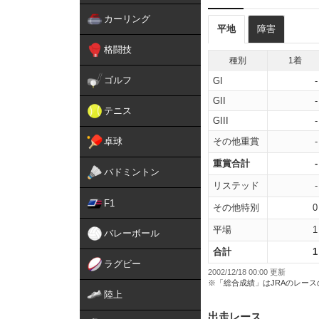
カーリング
平地
障害
格闘技
種別
1着
ゴルフ
GI
-
GII
-
テニス
GIII
-
卓球
その他重賞
-
重賞合計
-
バドミントン
リステッド
-
F1
その他特別
0
平場
1
バレーボール
合計
1
ラグビー
2002/12/18 00:00 更新
※「総合成績」はJRAのレー
陸上
出走レース