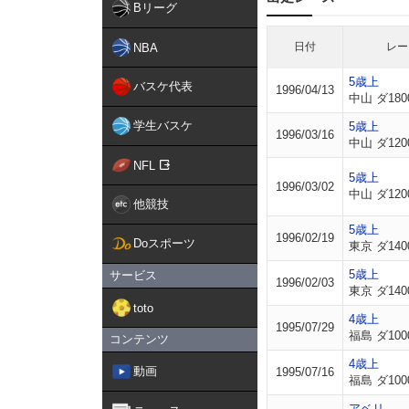
Bリーグ
日付
レー
NBA
5歳上
バスケ代表
1996/04/13
中山 ダ180
学生バスケ
5歳上
1996/03/16
中山 ダ120
NFL
5歳上
1996/03/02
中山 ダ120
他競技
5歳上
1996/02/19
Doスポーツ
東京 ダ140
5歳上
サービス
1996/02/03
東京 ダ140
toto
4歳上
1995/07/29
福島 ダ100
コンテンツ
4歳上
動画
1995/07/16
福島 ダ100
アベリ