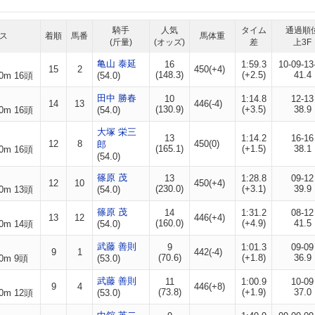
騎手
人気
タイム
通過順
ス
着順
馬番
馬体重
(斤量)
(オッズ)
差
上3F
亀山 泰延
16
1:59.3
10-09-13
15
2
450(+4)
(148.3)
(+2.5)
41.4
0m 16頭
(54.0)
田中 勝春
10
1:14.8
12-13
14
13
446(-4)
(130.9)
(+3.5)
38.9
0m 16頭
(54.0)
大塚 栄三
13
1:14.2
16-16
12
8
450(0)
郎
(165.1)
(+1.5)
38.1
0m 16頭
(54.0)
篠原 茂
13
1:28.8
09-12
12
10
450(+4)
(230.0)
(+3.1)
39.9
0m 13頭
(54.0)
篠原 茂
14
1:31.2
08-12
13
12
446(+4)
(160.0)
(+4.9)
41.5
0m 14頭
(54.0)
武藤 善則
9
1:01.3
09-09
9
1
442(-4)
(70.6)
(+1.8)
36.9
0m 9頭
(53.0)
武藤 善則
11
1:00.9
10-09
9
4
446(+8)
(73.8)
(+1.9)
37.0
0m 12頭
(53.0)