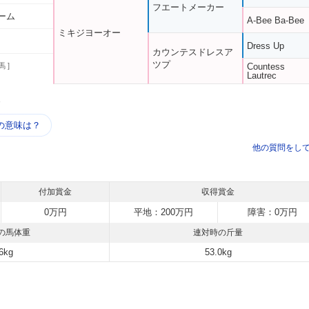
フエートメーカー
ーム
A-Bee Ba-Bee
ミキジヨーオー
Dress Up
カウンテスドレスア
ツプ
馬 ]
Countess
Lautrec
う
の意味は？
他の質問をし
付加賞金
収得賞金
0万円
平地：200万円
障害：0万円
の馬体重
連対時の斤量
6kg
53.0kg