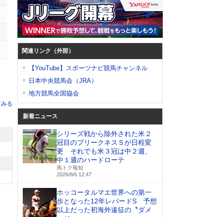
関連リンク（外部）
【YouTube】スポーツナビ競馬チャンネル
日本中央競馬会（JRA）
地方競馬全国協会
てみる
新着ニュース
シリーズ戦から除外された米２
冠目のプリークネスＳが日程変
更 それでも米３冠は中２週、
中１週のハードローテ
馬トク報知
2026/8/6 12:47
ホッコータルマエ世界への第一
歩となった12年レパードS 予想
以上だった初海外遠征の〝ダメ