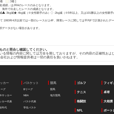
:2着
:3着 ]
走成績」はJRAのレースのみとなります。
方、海外で出走したレースの成績となります。
g減
:3kg減
:4kg減（※女性騎手のみ）
:2kg減（※5年以上、又は101勝以上の女性騎手
て 1993年4月以前では一部のレースが上4F、障害レースに関しては平均Fで計測されたデ
一部データがない場合があります。
ものと照合し確認してください。
いる情報の内容に関しては万全を期しておりますが、その内容の正確性およ
式会社および情報提供者は一切の責任を負いかねます。
ッカー
バスケット
競馬
ゴルフ
フィギ
リーグ
Bリーグ
競馬
テニス
卓球
外サッカー
NBA
地方競馬
格闘技
大相撲
ッカー代表
バスケ代表
校年代
学生バスケ
NFL
ボート