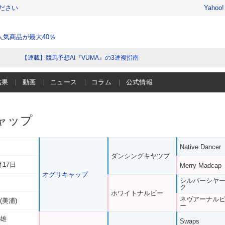
ださい
Yahoo
気商品が最大40％
【連載】競馬予想AI『VUMA』の3連複指南
結果
動画
ニュース
コラム
公式情報
ャップ
Native Dancer
ダンシングキヤツプ
月17日
Merry Madcap
オグリキャップ
シルバーシヤ
ク
ホワイトナルビー
ネヴアーナル
(美浦)
ー
十雄
Swaps