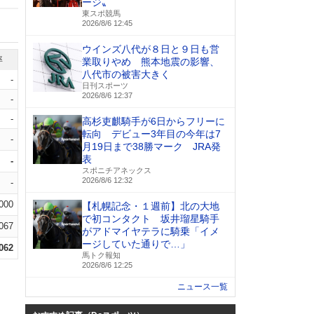
ージ〟
東スポ競馬
2026/8/6 12:45
ウインズ八代が８日と９日も営
率
業取りやめ 熊本地震の影響、
八代市の被害大きく
-
日刊スポーツ
2026/8/6 12:37
-
-
高杉吏麒騎手が6日からフリーに
転向 デビュー3年目の今年は7
-
月19日まで38勝マーク JRA発
表
-
スポニチアネックス
2026/8/6 12:32
-
.000
【札幌記念・１週前】北の大地
で初コンタクト 坂井瑠星騎手
.067
がアドマイヤテラに騎乗「イメ
ージしていた通りで…」
.062
馬トク報知
2026/8/6 12:25
ニュース一覧