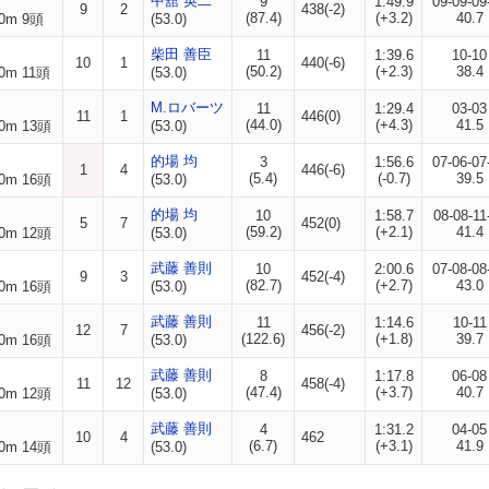
中舘 英二
9
1:49.9
09-09-09
9
2
438(-2)
(87.4)
(+3.2)
40.7
0m 9頭
(53.0)
柴田 善臣
11
1:39.6
10-10
10
1
440(-6)
(50.2)
(+2.3)
38.4
0m 11頭
(53.0)
M.ロバーツ
11
1:29.4
03-03
11
1
446(0)
(44.0)
(+4.3)
41.5
0m 13頭
(53.0)
的場 均
3
1:56.6
07-06-07
1
4
446(-6)
(5.4)
(-0.7)
39.5
0m 16頭
(53.0)
的場 均
10
1:58.7
08-08-11
5
7
452(0)
(59.2)
(+2.1)
41.4
0m 12頭
(53.0)
武藤 善則
10
2:00.6
07-08-08
9
3
452(-4)
(82.7)
(+2.7)
43.0
0m 16頭
(53.0)
武藤 善則
11
1:14.6
10-11
12
7
456(-2)
(122.6)
(+1.8)
39.7
0m 16頭
(53.0)
武藤 善則
8
1:17.8
06-08
11
12
458(-4)
(47.4)
(+3.7)
40.7
0m 12頭
(53.0)
武藤 善則
4
1:31.2
04-05
10
4
462
(6.7)
(+3.1)
41.9
0m 14頭
(53.0)