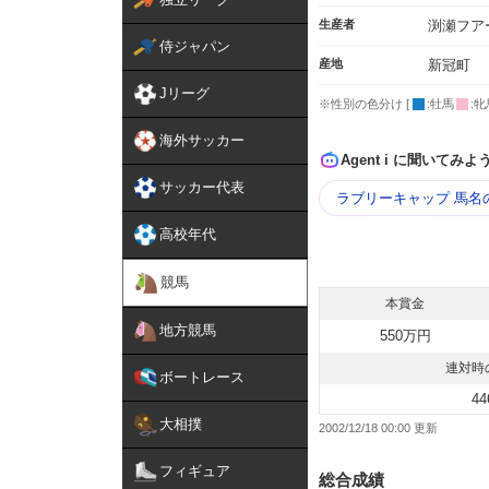
生産者
渕瀬フア
侍ジャパン
産地
新冠町
Jリーグ
※性別の色分け [
:牡馬
:牝
海外サッカー
Agent i に聞いてみよ
サッカー代表
ラブリーキャップ 馬名
高校年代
競馬
本賞金
地方競馬
550万円
連対時
ボートレース
44
大相撲
2002/12/18 00:00
フィギュア
総合成績