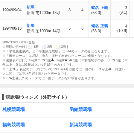
新馬
蛯名 正義
3
1994/09/04
8
4
(9.1)
新潟 芝1200m 13頭
(53.0)
新馬
蛯名 正義
4
1994/08/13
5
8
(10.9)
新潟 芝1000m 14頭
(53.0)
2002/12/21 00:00 更新
※着順の色分け [
:1着
:2着
:3着 ]
※「平地競走成績」と「障害競走成績」はJRAのレースのみとなります。
※「出走レース」はJRA、地方、海外で出走したレースの成績となります。
※減量表示は[
:1kg減
:2kg減
:3kg減
:4kg減（※女性騎手のみ）
:2kg減（※5
年以上、又は101勝以上の女性騎手のみ）] です。
※「上3F」表記のデータについて 1993年4月以前では一部のレースが上4F、障害レー
スに関しては平均Fで計測されたデータです。
※JRA主催以外のレースでは一部データがない場合があります。
競馬場/ウィンズ（外部サイト）
札幌競馬場
函館競馬場
福島競馬場
新潟競馬場