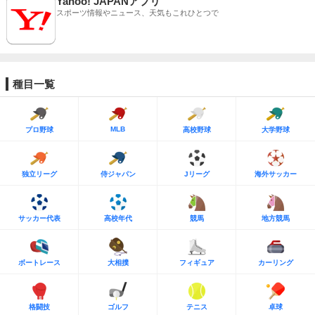
Yahoo! JAPANアプリ
スポーツ情報やニュース、天気もこれひとつで
種目一覧
MLB
プロ野球
高校野球
大学野球
独立リーグ
侍ジャパン
Jリーグ
海外サッカー
サッカー代表
高校年代
競馬
地方競馬
ボートレース
大相撲
フィギュア
カーリング
格闘技
ゴルフ
テニス
卓球