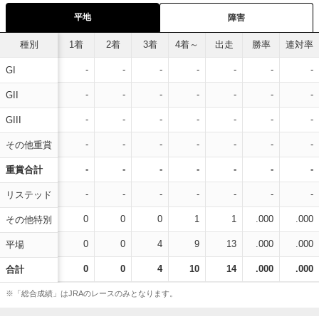
平地
障害
種別
1着
2着
3着
4着～
出走
勝率
連対率
-
-
-
-
-
-
-
GI
-
-
-
-
-
-
-
GII
-
-
-
-
-
-
-
GIII
-
-
-
-
-
-
-
その他重賞
-
-
-
-
-
-
-
重賞合計
-
-
-
-
-
-
-
リステッド
0
0
0
1
1
.000
.000
その他特別
0
0
4
9
13
.000
.000
平場
0
0
4
10
14
.000
.000
合計
※「総合成績」はJRAのレースのみとなります。