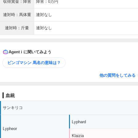
収得賞金：障害
障害：0万円
連対時：馬体重
連対なし
連対時：斤量
連対なし
Agent i に聞いてみよう
ビンゴマシン 馬名の意味は？
他の質問をしてみる
血統
サンキリコ
Lyphard
Lypheor
Klaizia