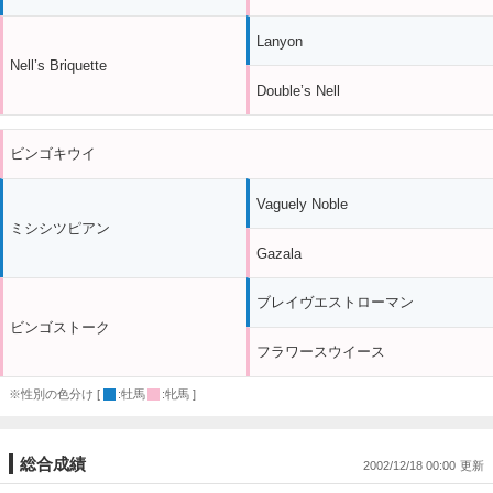
Lanyon
Nell’s Briquette
Double’s Nell
ビンゴキウイ
Vaguely Noble
ミシシツピアン
Gazala
ブレイヴエストローマン
ビンゴストーク
フラワースウイース
※性別の色分け [
:牡馬
:牝馬 ]
総合成績
2002/12/18 00:00