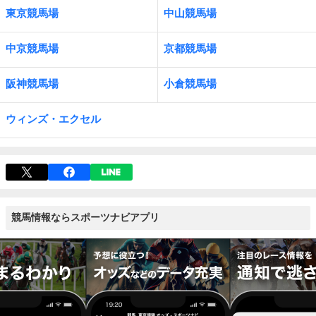
東京競馬場
中山競馬場
中京競馬場
京都競馬場
阪神競馬場
小倉競馬場
ウィンズ・エクセル
競馬情報ならスポーツナビアプリ