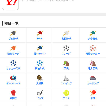
種目一覧
MLB
プロ野球
高校野球
大学野球
独立リーグ
侍ジャパン
Jリーグ
海外サッカー
サッカー代表
高校年代
競馬
地方競馬
ボートレース
大相撲
フィギュア
カーリング
格闘技
ゴルフ
テニス
卓球