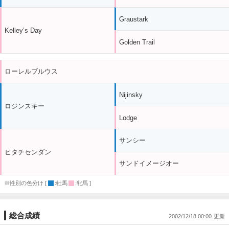
Graustark
Kelley’s Day
Golden Trail
ローレルブルウス
Nijinsky
ロジンスキー
Lodge
サンシー
ヒタチセンダン
サンドイメージオー
※性別の色分け [
:牡馬
:牝馬 ]
総合成績
2002/12/18 00:00