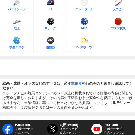
F1
バドミントン
バレーボール
ラグビー
NBA
陸上
Bリーグ
バスケ代表
学生バスケ
他競技
Doスポーツ
結果・成績・オッズなどのデータは、必ず
主催者
発行のものと照合し確認してく
ださい。
スポーツナビの競馬コンテンツのページ上に掲載されている情報の内容に関して
は万全を期しておりますが、その内容の正確性および安全性を保証するものでは
ありません。当該情報に基づいて被ったいかなる損害についても、LINEヤフー
株式会社および情報提供者は一切の責任を負いかねます。
Facebook
X(旧Twitter)
YouTube
スポーツナビ
スポーツナビ
スポーツナビ
公式ページ
公式アカウント
公式チャンネル