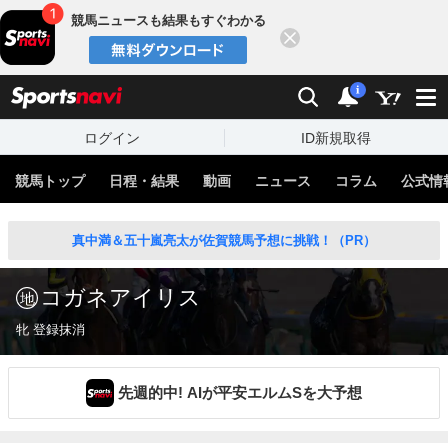
競馬ニュースも結果もすぐわかる
閉じる
スポーツナビ
検索
通知
i
ログイン
ID新規取得
競馬トップ
日程・結果
動画
ニュース
コラム
公式情
真中満＆五十嵐亮太が佐賀競馬予想に挑戦！（PR）
コガネアイリス
牝 登録抹消
先週的中! AIが平安エルムSを大予想