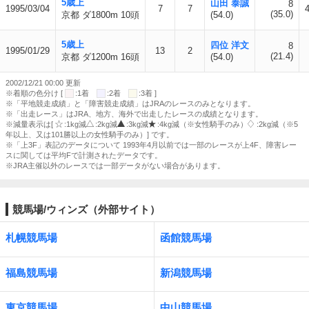
5歳上
山田 泰誠
8
1995/03/04
7
7
(35.0)
京都 ダ1800m 10頭
(54.0)
5歳上
四位 洋文
8
1995/01/29
13
2
(21.4)
京都 ダ1200m 16頭
(54.0)
2002/12/21 00:00 更新
※着順の色分け [
:1着
:2着
:3着 ]
※「平地競走成績」と「障害競走成績」はJRAのレースのみとなります。
※「出走レース」はJRA、地方、海外で出走したレースの成績となります。
※減量表示は[
:1kg減
:2kg減
:3kg減
:4kg減（※女性騎手のみ）
:2kg減（※5
年以上、又は101勝以上の女性騎手のみ）] です。
※「上3F」表記のデータについて 1993年4月以前では一部のレースが上4F、障害レー
スに関しては平均Fで計測されたデータです。
※JRA主催以外のレースでは一部データがない場合があります。
競馬場/ウィンズ（外部サイト）
札幌競馬場
函館競馬場
福島競馬場
新潟競馬場
東京競馬場
中山競馬場