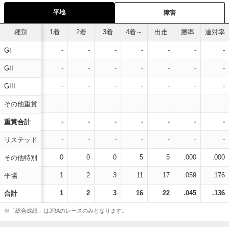
平地
障害
種別
1着
2着
3着
4着～
出走
勝率
連対率
-
-
-
-
-
-
-
GI
-
-
-
-
-
-
-
GII
-
-
-
-
-
-
-
GIII
-
-
-
-
-
-
-
その他重賞
-
-
-
-
-
-
-
重賞合計
-
-
-
-
-
-
-
リステッド
0
0
0
5
5
.000
.000
その他特別
1
2
3
11
17
.059
.176
平場
1
2
3
16
22
.045
.136
合計
※「総合成績」はJRAのレースのみとなります。