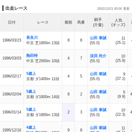
出走レース
2002/12/21 00:00
騎手
人気
日付
レース
着順
馬番
(オッズ)
(斤量)
長良川
山田 泰誠
11
1996/03/23
8
8
(25.1)
中京 芝1800m 13頭
(55.0)
熱田特
須貝 尚介
10
1996/03/03
4
7
(25.9)
中京 芝2000m 10頭
(55.0)
5歳上
山田 泰誠
9
1996/02/17
4
5
(37.1)
京都 ダ1400m 11頭
(55.0)
5歳上
山田 泰誠
6
1996/02/04
8
2
(9.9)
京都 ダ1800m 14頭
(55.0)
5歳上
山田 泰誠
10
1996/01/14
2
3
(22.3)
京都 ダ1800m 13頭
(55.0)
4歳上
山田 泰誠
11
1995/12/16
9
8