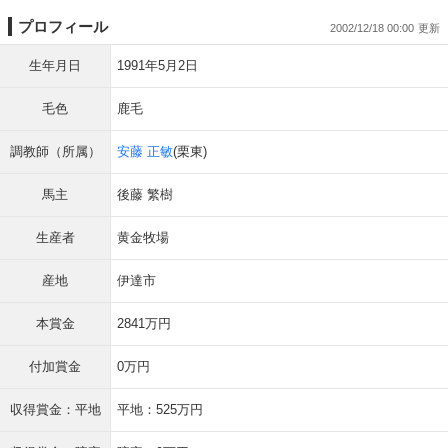
プロフィール
2002/12/18 00:00
生年月日
1991年5月2日
毛色
鹿毛
調教師（所属）
安藤 正敏
(栗東)
馬主
後藤 繁樹
生産者
黄金牧場
産地
伊達市
本賞金
2841万円
付加賞金
0万円
収得賞金：平地
平地：525万円