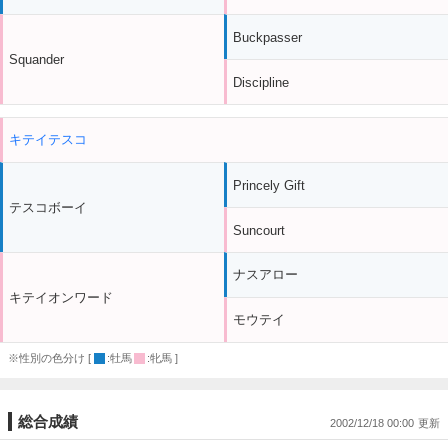
Buckpasser
Squander
Discipline
キテイテスコ
Princely Gift
テスコボーイ
Suncourt
ナスアロー
キテイオンワード
モウテイ
※性別の色分け [
:牡馬
:牝馬 ]
総合成績
2002/12/18 00:00