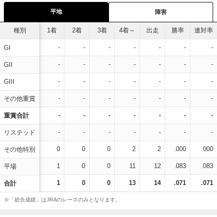
平地
障害
種別
1着
2着
3着
4着～
出走
勝率
連対率
-
-
-
-
-
-
-
GI
-
-
-
-
-
-
-
GII
-
-
-
-
-
-
-
GIII
-
-
-
-
-
-
-
その他重賞
-
-
-
-
-
-
-
重賞合計
-
-
-
-
-
-
-
リステッド
0
0
0
2
2
.000
.000
その他特別
1
0
0
11
12
.083
.083
平場
1
0
0
13
14
.071
.071
合計
※「総合成績」はJRAのレースのみとなります。