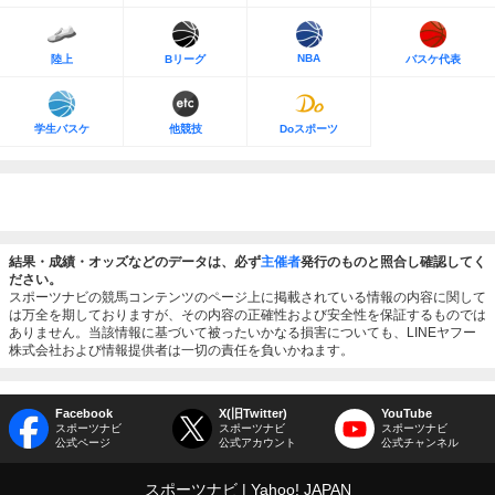
NBA
陸上
Bリーグ
バスケ代表
学生バスケ
他競技
Doスポーツ
結果・成績・オッズなどのデータは、必ず
主催者
発行のものと照合し確認してく
ださい。
スポーツナビの競馬コンテンツのページ上に掲載されている情報の内容に関して
は万全を期しておりますが、その内容の正確性および安全性を保証するものでは
ありません。当該情報に基づいて被ったいかなる損害についても、LINEヤフー
株式会社および情報提供者は一切の責任を負いかねます。
Facebook
X(旧Twitter)
YouTube
スポーツナビ
スポーツナビ
スポーツナビ
公式ページ
公式アカウント
公式チャンネル
スポーツナビ
Yahoo! JAPAN