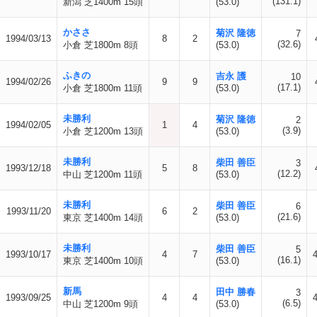
(131.1)
新潟 芝1400m 15頭
(53.0)
かささ
菊沢 隆徳
7
1994/03/13
8
2
(32.6)
小倉 芝1800m 8頭
(53.0)
ふきの
吉永 護
10
1994/02/26
9
9
(17.1)
小倉 芝1800m 11頭
(53.0)
未勝利
菊沢 隆徳
2
1994/02/05
1
4
(3.9)
小倉 芝1200m 13頭
(53.0)
未勝利
柴田 善臣
3
1993/12/18
5
8
(12.2)
中山 芝1200m 11頭
(53.0)
未勝利
柴田 善臣
6
1993/11/20
6
2
(21.6)
東京 芝1400m 14頭
(53.0)
未勝利
柴田 善臣
5
1993/10/17
4
7
4
(16.1)
東京 芝1400m 10頭
(53.0)
新馬
田中 勝春
3
1993/09/25
4
4
4
(6.5)
中山 芝1200m 9頭
(53.0)