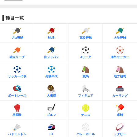
種目一覧
MLB
プロ野球
高校野球
大学野球
独立リーグ
侍ジャパン
Jリーグ
海外サッカー
サッカー代表
高校年代
競馬
地方競馬
ボートレース
大相撲
フィギュア
カーリング
格闘技
ゴルフ
テニス
卓球
F1
バドミントン
バレーボール
ラグビー