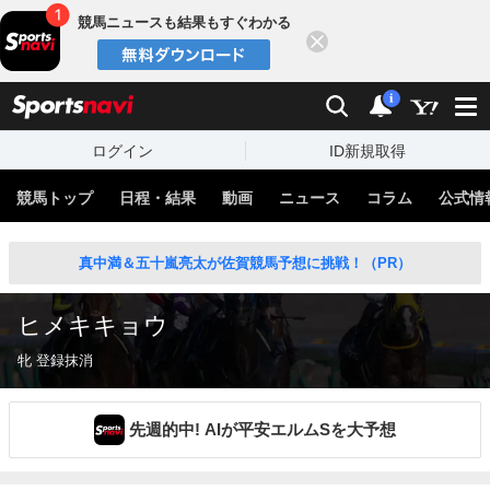
競馬ニュースも結果もすぐわかる
閉じる
スポーツナビ
検索
通知
i
ログイン
ID新規取得
競馬トップ
日程・結果
動画
ニュース
コラム
公式情
真中満＆五十嵐亮太が佐賀競馬予想に挑戦！（PR）
ヒメキキョウ
牝 登録抹消
先週的中! AIが平安エルムSを大予想