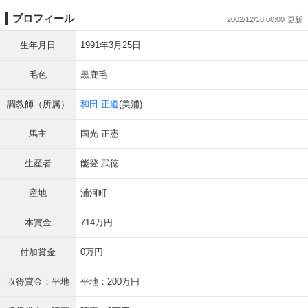
プロフィール
2002/12/18 00:00
生年月日
1991年3月25日
毛色
黒鹿毛
調教師（所属）
和田 正道
(美浦)
馬主
国光 正憲
生産者
能登 武徳
産地
浦河町
本賞金
714万円
付加賞金
0万円
収得賞金：平地
平地：200万円