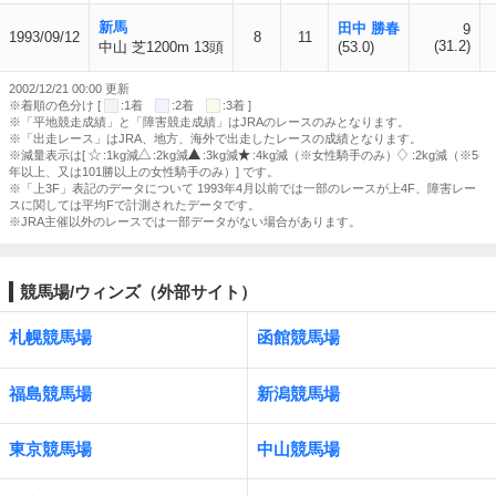
新馬
田中 勝春
9
1993/09/12
8
11
(31.2)
中山 芝1200m 13頭
(53.0)
2002/12/21 00:00 更新
※着順の色分け [
:1着
:2着
:3着 ]
※「平地競走成績」と「障害競走成績」はJRAのレースのみとなります。
※「出走レース」はJRA、地方、海外で出走したレースの成績となります。
※減量表示は[
:1kg減
:2kg減
:3kg減
:4kg減（※女性騎手のみ）
:2kg減（※5
年以上、又は101勝以上の女性騎手のみ）] です。
※「上3F」表記のデータについて 1993年4月以前では一部のレースが上4F、障害レー
スに関しては平均Fで計測されたデータです。
※JRA主催以外のレースでは一部データがない場合があります。
競馬場/ウィンズ（外部サイト）
札幌競馬場
函館競馬場
福島競馬場
新潟競馬場
東京競馬場
中山競馬場