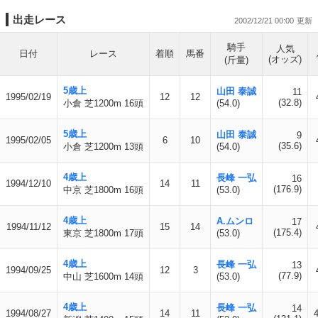
出走レース
2002/12/21 00:00
騎手
人気
日付
レース
着順
馬番
(オッズ)
(斤量)
5歳上
山田 泰誠
11
1995/02/19
12
12
(32.8)
小倉 芝1200m 16頭
(54.0)
5歳上
山田 泰誠
9
1995/02/05
6
10
(35.6)
小倉 芝1200m 13頭
(54.0)
4歳上
長峰 一弘
16
1994/12/10
14
11
(176.9)
中京 芝1800m 16頭
(53.0)
4歳上
A.ムンロ
17
1994/11/12
15
14
(175.4)
東京 芝1800m 17頭
(53.0)
4歳上
長峰 一弘
13
1994/09/25
12
3
(77.9)
中山 芝1600m 14頭
(53.0)
4歳上
長峰 一弘
14
1994/08/27
14
11
4