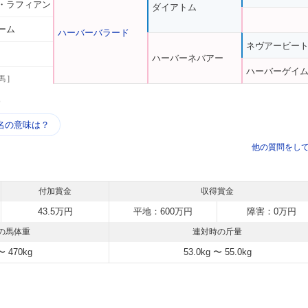
・ラフィアン
ダイアトム
ーム
ハーバーバラード
ネヴアービー
ハーバーネバアー
ハーバーゲイ
馬 ]
う
名の意味は？
他の質問をし
付加賞金
収得賞金
43.5万円
平地：600万円
障害：0万円
の馬体重
連対時の斤量
〜 470kg
53.0kg 〜 55.0kg