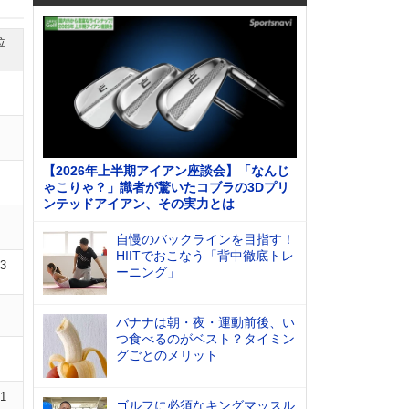
位
【2026年上半期アイアン座談会】「なんじ
ゃこりゃ？」識者が驚いたコブラの3Dプリ
ンテッドアイアン、その実力とは
自慢のバックラインを目指す！
HIITでおこなう「背中徹底トレ
03
ーニング」
バナナは朝・夜・運動前後、い
つ食べるのがベスト？タイミン
グごとのメリット
01
ゴルフに必須なキングマッスル