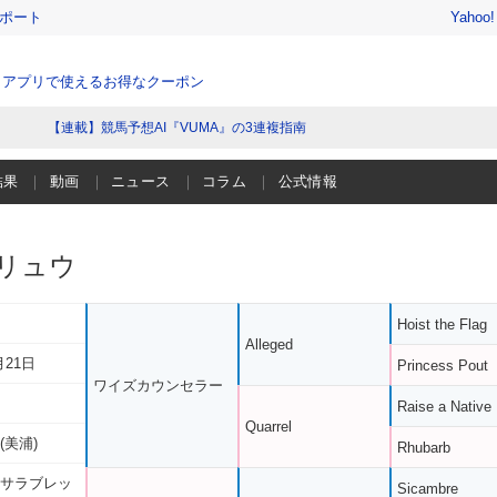
レポート
Yahoo
、アプリで使えるお得なクーポン
【連載】競馬予想AI『VUMA』の3連複指南
結果
動画
ニュース
コラム
公式情報
リュウ
Hoist the Flag
Alleged
月21日
Princess Pout
ワイズカウンセラー
Raise a Native
Quarrel
(美浦)
Rhubarb
 サラブレッ
Sicambre