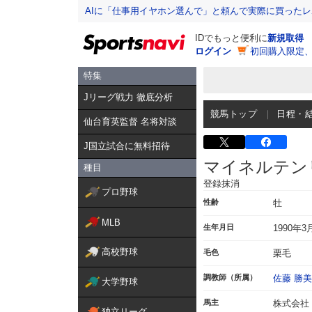
AIに「仕事用イヤホン選んで」と頼んで実際に買った
IDでもっと便利に
新規取得
ログイン
初回購入限定
特集
Jリーグ戦力 徹底分析
競馬トップ
日程・
仙台育英監督 名将対談
J国立試合に無料招待
マイネルテン
種目
登録抹消
プロ野球
性齢
牡
MLB
生年月日
1990年3
高校野球
毛色
栗毛
調教師（所属）
佐藤 勝美
大学野球
馬主
株式会社
独立リーグ