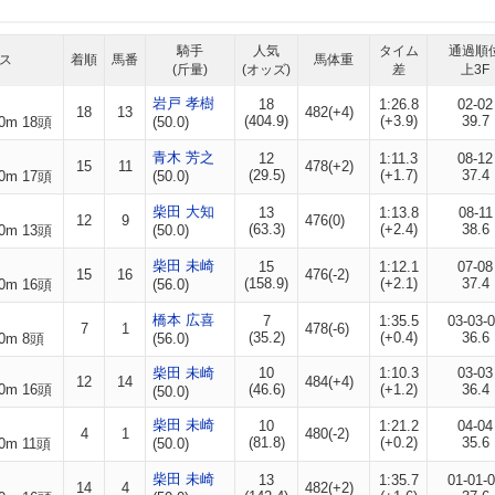
騎手
人気
タイム
通過順
ス
着順
馬番
馬体重
(斤量)
(オッズ)
差
上3F
岩戸 孝樹
18
1:26.8
02-02
18
13
482(+4)
(404.9)
(+3.9)
39.7
0m 18頭
(50.0)
青木 芳之
12
1:11.3
08-12
15
11
478(+2)
(29.5)
(+1.7)
37.4
0m 17頭
(50.0)
柴田 大知
13
1:13.8
08-11
12
9
476(0)
(63.3)
(+2.4)
38.6
0m 13頭
(50.0)
柴田 未崎
15
1:12.1
07-08
15
16
476(-2)
(158.9)
(+2.1)
37.4
0m 16頭
(56.0)
橋本 広喜
7
1:35.5
03-03-
7
1
478(-6)
(35.2)
(+0.4)
36.6
0m 8頭
(56.0)
柴田 未崎
10
1:10.3
03-03
12
14
484(+4)
0m 16頭
(46.6)
(+1.2)
36.4
(50.0)
柴田 未崎
10
1:21.2
04-04
4
1
480(-2)
(81.8)
(+0.2)
35.6
0m 11頭
(50.0)
柴田 未崎
13
1:35.7
01-01-
14
4
482(+2)