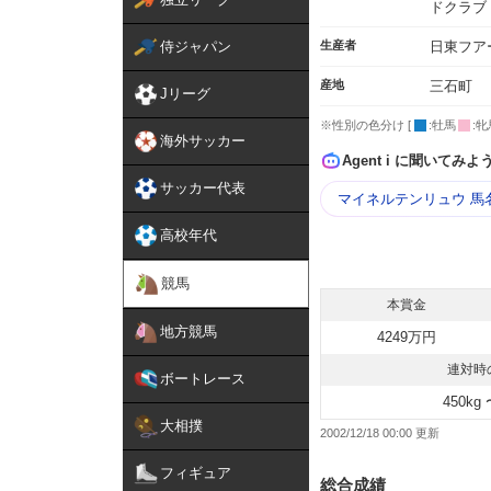
ドクラブ
侍ジャパン
生産者
日東フア
産地
三石町
Jリーグ
※性別の色分け [
:牡馬
:牝
海外サッカー
Agent i に聞いてみよ
サッカー代表
マイネルテンリュウ 馬
高校年代
競馬
本賞金
地方競馬
4249万円
連対時
ボートレース
450kg 
大相撲
2002/12/18 00:00
フィギュア
総合成績