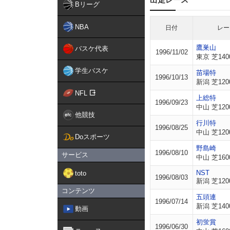
Bリーグ
NBA
日付
レー
鷹巣山
バスケ代表
1996/11/02
東京 芝140
学生バスケ
苗場特
1996/10/13
新潟 芝120
NFL
上総特
1996/09/23
中山 芝120
他競技
行川特
1996/08/25
中山 芝120
Doスポーツ
野島崎
1996/08/10
サービス
中山 芝160
NST
toto
1996/08/03
新潟 芝120
コンテンツ
五頭連
1996/07/14
新潟 芝140
動画
初蛍賞
1996/06/30