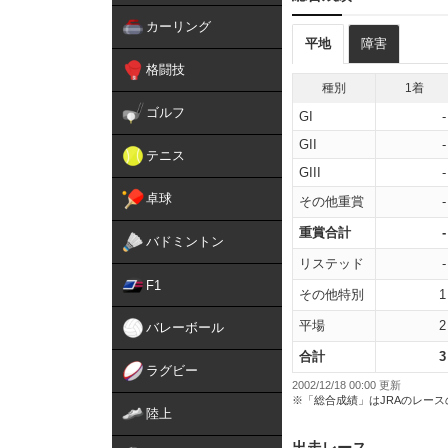
カーリング
平地
障害
格闘技
種別
1着
ゴルフ
GI
-
GII
-
テニス
GIII
-
卓球
その他重賞
-
重賞合計
-
バドミントン
リステッド
-
F1
その他特別
1
平場
2
バレーボール
合計
3
ラグビー
2002/12/18 00:00 更新
※「総合成績」はJRAのレー
陸上
出走レース