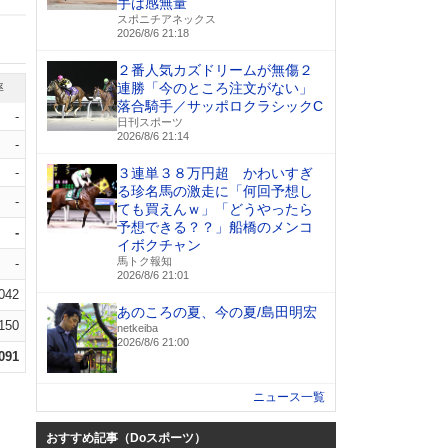
手は感無量
スポニチアネックス
2026/8/6 21:18
２番人気カズドリームが無傷２
連勝「今のところ注文がない」
率
落合騎手／サッポロクラシックC
-
日刊スポーツ
2026/8/6 21:14
-
-
３連単３８万円超 かわいすぎ
る珍名馬の激走に「何回予想し
-
ても買えんｗ」「どうやったら
予想できる？？」船橋のメンコ
-
イボクチャン
馬トク報知
-
2026/8/6 21:01
.042
あのころの夏、今の夏/島田明宏
.150
netkeiba
2026/8/6 21:00
.091
ニュース一覧
おすすめ記事（Doスポーツ）