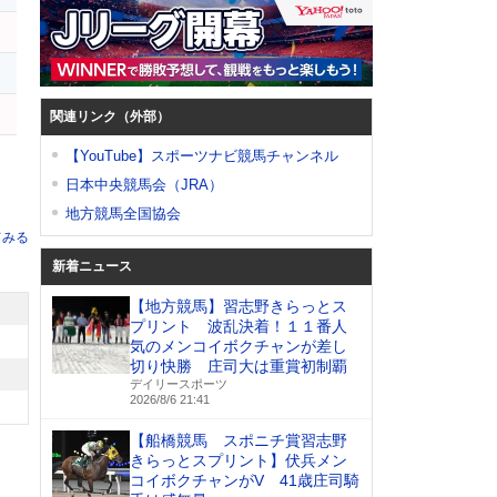
ト
ム
関連リンク（外部）
【YouTube】スポーツナビ競馬チャンネル
日本中央競馬会（JRA）
地方競馬全国協会
てみる
新着ニュース
【地方競馬】習志野きらっとス
プリント 波乱決着！１１番人
気のメンコイボクチャンが差し
切り快勝 庄司大は重賞初制覇
デイリースポーツ
2026/8/6 21:41
【船橋競馬 スポニチ賞習志野
きらっとスプリント】伏兵メン
コイボクチャンがV 41歳庄司騎