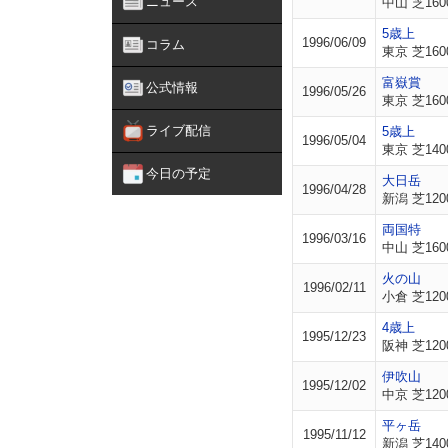
ニュース
中山 芝160
5歳上
1996/06/09
コラム
東京 芝160
富嶽賞
公式情報
1996/05/26
東京 芝160
ライブ配信
5歳上
1996/05/04
東京 芝140
今日の予定
大日岳
1996/04/28
新潟 芝120
両国特
1996/03/16
中山 芝160
火の山
1996/02/11
小倉 芝120
4歳上
1995/12/23
阪神 芝120
伊吹山
1995/12/02
中京 芝120
平ヶ岳
1995/11/12
新潟 芝140