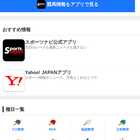
競馬情報をアプリで見る
おすすめ情報
スポーツナビ公式アプリ
注目のレースも最新ニュースも逃さない
Yahoo! JAPANアプリ
スポーツ情報やニュース、天気もこれひとつで
種目一覧
MLB
プロ野球
高校野球
大学野球