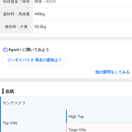
収得賞金：障害
障害：0万円
連対時：馬体重
440kg
連対時：斤量
59.0kg
Agent i に聞いてみよう
ジンギイバイオ 馬名の意味は？
他の質問をしてみる
血統
サンテステフ
High Top
Top Ville
Sega Ville