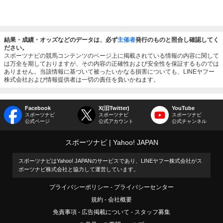
結果・成績・オッズなどのデータは、必ず
主催者
発行のものと照合し確認してく
ださい。
スポーツナビの競馬コンテンツのページ上に掲載されている情報の内容に関して
は万全を期しておりますが、その内容の正確性および安全性を保証するものでは
ありません。当該情報に基づいて被ったいかなる損害についても、LINEヤフー
株式会社および情報提供者は一切の責任を負いかねます。
Facebook
X(旧Twitter)
YouTube
スポーツナビ
スポーツナビ
スポーツナビ
公式ページ
公式アカウント
公式チャンネル
スポーツナビ
Yahoo! JAPAN
スポーツナビはYahoo! JAPANのサービスであり、LINEヤフー株式会社がス
ポーツナビ株式会社と協力して運営しています。
プライバシーポリシー
プライバシーセンター
規約
会社概要
免責事項
広告掲載について
スタッフ募集