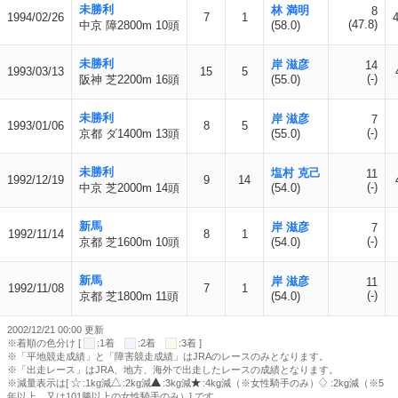
未勝利
林 満明
8
1994/02/26
7
1
4
(47.8)
中京 障2800m 10頭
(58.0)
未勝利
岸 滋彦
14
1993/03/13
15
5
(-)
阪神 芝2200m 16頭
(55.0)
未勝利
岸 滋彦
7
1993/01/06
8
5
(-)
京都 ダ1400m 13頭
(55.0)
未勝利
塩村 克己
11
1992/12/19
9
14
(-)
中京 芝2000m 14頭
(54.0)
新馬
岸 滋彦
7
1992/11/14
8
1
(-)
京都 芝1600m 10頭
(54.0)
新馬
岸 滋彦
11
1992/11/08
7
1
(-)
京都 芝1800m 11頭
(54.0)
2002/12/21 00:00 更新
※着順の色分け [
:1着
:2着
:3着 ]
※「平地競走成績」と「障害競走成績」はJRAのレースのみとなります。
※「出走レース」はJRA、地方、海外で出走したレースの成績となります。
※減量表示は[
:1kg減
:2kg減
:3kg減
:4kg減（※女性騎手のみ）
:2kg減（※5
年以上、又は101勝以上の女性騎手のみ）] です。