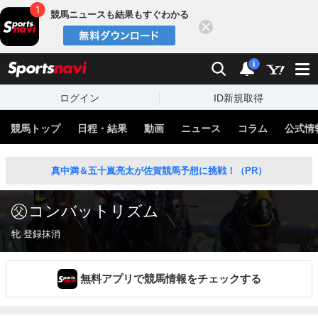
競馬ニュースも結果もすぐわかる
閉じる
スポーツナビ
検索
通知
i
ログイン
ID新規取得
競馬トップ
日程・結果
動画
ニュース
コラム
公式情
真中満＆五十嵐亮太が佐賀競馬予想に挑戦！（PR）
コンバットリズム
牝 登録抹消
無料アプリで競馬情報をチェックする