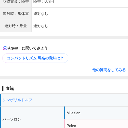
収得賞金：障害
障害：0万円
連対時：馬体重
連対なし
連対時：斤量
連対なし
Agent i に聞いてみよう
コンバットリズム 馬名の意味は？
他の質問をしてみる
血統
シンボリルドルフ
Milesian
パーソロン
Paleo