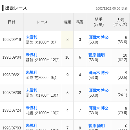
出走レース
2002/12/21 00:00
騎手
人気
日付
レース
着順
馬番
(オッズ)
(斤量)
未勝利
田面木 博公
6
1993/09/19
3
3
(36.6)
函館 ダ1000m 8頭
(53.0)
未勝利
菅原 隆明
10
1993/09/04
10
6
(62.2)
函館 ダ1000m 12頭
(53.0)
未勝利
田面木 博公
9
1993/08/21
9
4
(33.6)
函館 芝2000m 9頭
(53.0)
未勝利
田面木 博公
7
1993/08/08
5
2
(24.1)
函館 ダ1700m 10頭
(53.0)
未勝利
田面木 博公
9
1993/07/24
4
7
(79.6)
札幌 ダ1000m 10頭
(53.0)
未勝利
菅原 隆明
6
1993/07/03
7
9