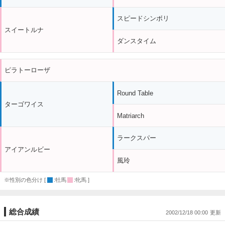
スピードシンボリ
スイートルナ
ダンスタイム
ピラトーローザ
Round Table
ターゴワイス
Matriarch
ラークスパー
アイアンルビー
風玲
※性別の色分け [
:牡馬
:牝馬 ]
総合成績
2002/12/18 00:00