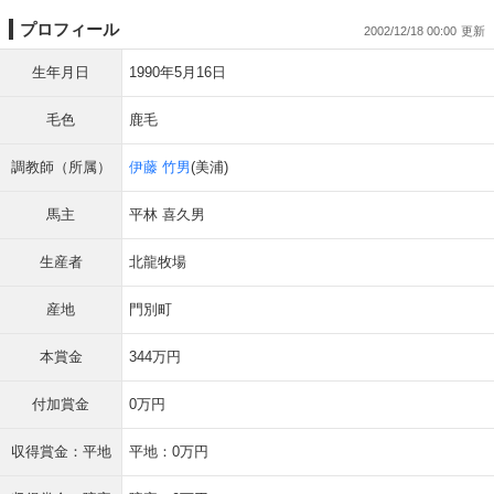
プロフィール
2002/12/18 00:00
生年月日
1990年5月16日
毛色
鹿毛
調教師（所属）
伊藤 竹男
(美浦)
馬主
平林 喜久男
生産者
北龍牧場
産地
門別町
本賞金
344万円
付加賞金
0万円
収得賞金：平地
平地：0万円