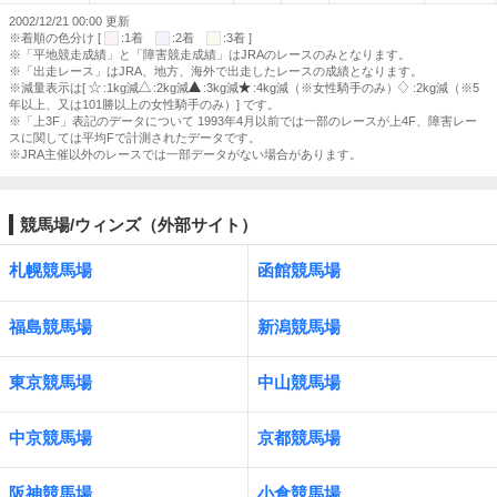
2002/12/21 00:00 更新
※着順の色分け [
:1着
:2着
:3着 ]
※「平地競走成績」と「障害競走成績」はJRAのレースのみとなります。
※「出走レース」はJRA、地方、海外で出走したレースの成績となります。
※減量表示は[
:1kg減
:2kg減
:3kg減
:4kg減（※女性騎手のみ）
:2kg減（※5
年以上、又は101勝以上の女性騎手のみ）] です。
※「上3F」表記のデータについて 1993年4月以前では一部のレースが上4F、障害レー
スに関しては平均Fで計測されたデータです。
※JRA主催以外のレースでは一部データがない場合があります。
競馬場/ウィンズ（外部サイト）
札幌競馬場
函館競馬場
福島競馬場
新潟競馬場
東京競馬場
中山競馬場
中京競馬場
京都競馬場
阪神競馬場
小倉競馬場