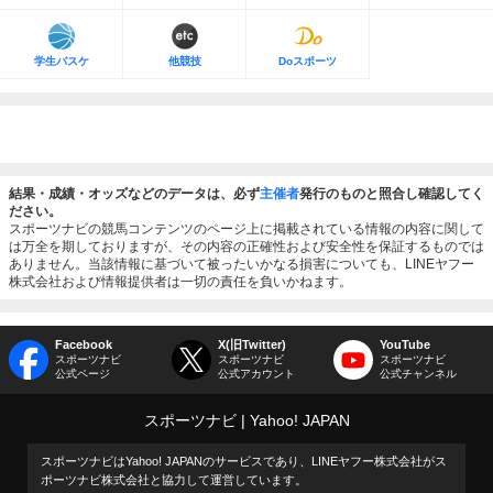
学生バスケ
他競技
Doスポーツ
結果・成績・オッズなどのデータは、必ず
主催者
発行のものと照合し確認してく
ださい。
スポーツナビの競馬コンテンツのページ上に掲載されている情報の内容に関して
は万全を期しておりますが、その内容の正確性および安全性を保証するものでは
ありません。当該情報に基づいて被ったいかなる損害についても、LINEヤフー
株式会社および情報提供者は一切の責任を負いかねます。
Facebook
X(旧Twitter)
YouTube
スポーツナビ
スポーツナビ
スポーツナビ
公式ページ
公式アカウント
公式チャンネル
スポーツナビ
Yahoo! JAPAN
スポーツナビはYahoo! JAPANのサービスであり、LINEヤフー株式会社がス
ポーツナビ株式会社と協力して運営しています。