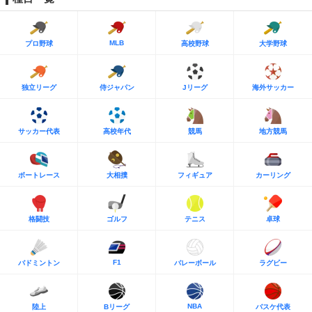
MLB
プロ野球
高校野球
大学野球
独立リーグ
侍ジャパン
Jリーグ
海外サッカー
サッカー代表
高校年代
競馬
地方競馬
ボートレース
大相撲
フィギュア
カーリング
格闘技
ゴルフ
テニス
卓球
F1
バドミントン
バレーボール
ラグビー
NBA
陸上
Bリーグ
バスケ代表