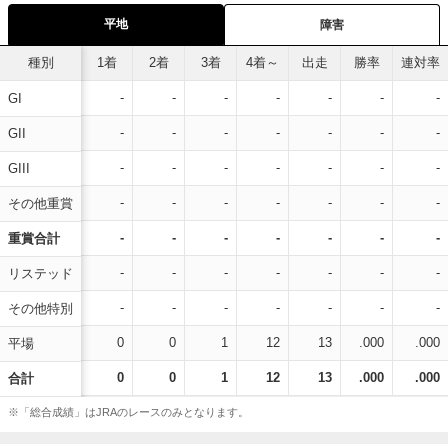
平地
障害
種別
1着
2着
3着
4着～
出走
勝率
連対率
-
-
-
-
-
-
-
GI
-
-
-
-
-
-
-
GII
-
-
-
-
-
-
-
GIII
-
-
-
-
-
-
-
その他重賞
-
-
-
-
-
-
-
重賞合計
-
-
-
-
-
-
-
リステッド
-
-
-
-
-
-
-
その他特別
0
0
1
12
13
.000
.000
平場
0
0
1
12
13
.000
.000
合計
※「総合成績」はJRAのレースのみとなります。