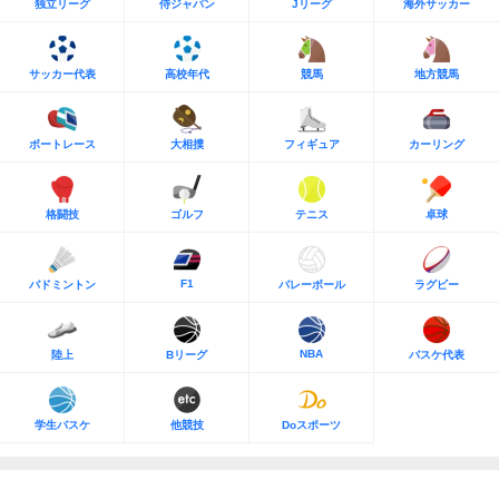
独立リーグ
侍ジャパン
Jリーグ
海外サッカー
サッカー代表
高校年代
競馬
地方競馬
ボートレース
大相撲
フィギュア
カーリング
格闘技
ゴルフ
テニス
卓球
F1
バドミントン
バレーボール
ラグビー
NBA
陸上
Bリーグ
バスケ代表
学生バスケ
他競技
Doスポーツ