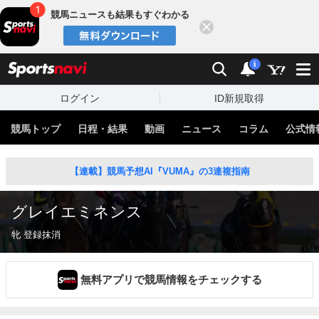
競馬ニュースも結果もすぐわかる
閉じる
スポーツナビ
検索
通知
i
ログイン
ID新規取得
競馬トップ
日程・結果
動画
ニュース
コラム
公式情
【連載】競馬予想AI『VUMA』の3連複指南
グレイエミネンス
牝 登録抹消
無料アプリで競馬情報をチェックする