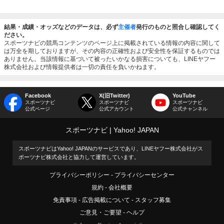
結果・成績・オッズなどのデータは、必ず
主催者
発行のものと照合し確認してく
ださい。
スポーツナビの競馬コンテンツのページ上に掲載されている情報の内容に関して
は万全を期しておりますが、その内容の正確性および安全性を保証するものでは
ありません。当該情報に基づいて被ったいかなる損害についても、LINEヤフー
株式会社および情報提供者は一切の責任を負いかねます。
Facebook
X(旧Twitter)
YouTube
スポーツナビ
スポーツナビ
スポーツナビ
公式ページ
公式アカウント
公式チャンネル
スポーツナビ
Yahoo! JAPAN
スポーツナビはYahoo! JAPANのサービスであり、LINEヤフー株式会社がス
ポーツナビ株式会社と協力して運営しています。
プライバシーポリシー
プライバシーセンター
規約
会社概要
免責事項
広告掲載について
スタッフ募集
ご意見・ご要望
ヘルプ