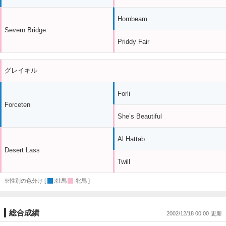
Hornbeam
Severn Bridge
Priddy Fair
グレイキル
Forli
Forceten
She’s Beautiful
Al Hattab
Desert Lass
Twill
※性別の色分け [
:牡馬
:牝馬 ]
総合成績
2002/12/18 00:00