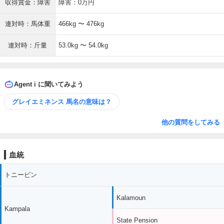
収得賞金：障害
障害：0万円
連対時：馬体重
466kg 〜 476kg
連対時：斤量
53.0kg 〜 54.0kg
Agent i に聞いてみよう
グレイエミネンス 馬名の意味は？
他の質問をしてみる
血統
トニービン
Kalamoun
Kampala
State Pension