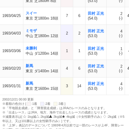
(-)
東京 芝1800m 8頭
(53.0)
スイー
田村 正光
2
1993/04/25
7
6
(-)
東京 芝1800m 18頭
(54.0)
ミモザ
田村 正光
4
1993/04/03
2
2
(-)
中山 芝1800m 12頭
(53.0)
未勝利
田村 正光
1
1993/03/06
1
1
(-)
中山 ダ1200m 14頭
(53.0)
新馬
田村 正光
2
1993/02/20
4
6
(-)
東京 ダ1400m 14頭
(53.0)
新馬
田村 正光
4
1993/01/31
3
14
(-)
東京 芝1600m 15頭
(53.0)
2002/12/21 00:00 更新
※着順の色分け [
:1着
:2着
:3着 ]
※「平地競走成績」と「障害競走成績」はJRAのレースのみとなります。
※「出走レース」はJRA、地方、海外で出走したレースの成績となります。
※減量表示は[
:1kg減
:2kg減
:3kg減
:4kg減（※女性騎手のみ）
:2kg減（※5
年以上、又は101勝以上の女性騎手のみ）] です。
※「上3F」表記のデータについて 1993年4月以前では一部のレースが上4F、障害レー