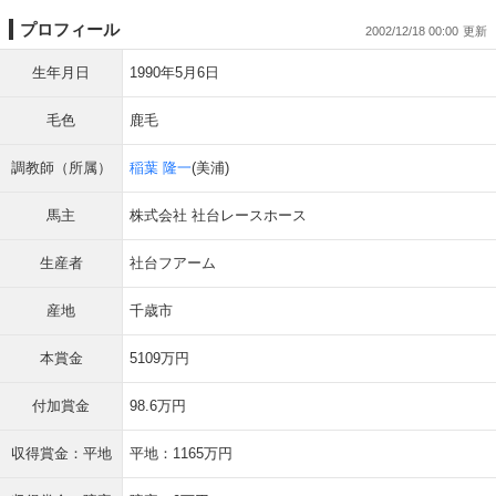
プロフィール
2002/12/18 00:00
生年月日
1990年5月6日
毛色
鹿毛
調教師（所属）
稲葉 隆一
(美浦)
馬主
株式会社 社台レースホース
生産者
社台フアーム
産地
千歳市
本賞金
5109万円
付加賞金
98.6万円
収得賞金：平地
平地：1165万円