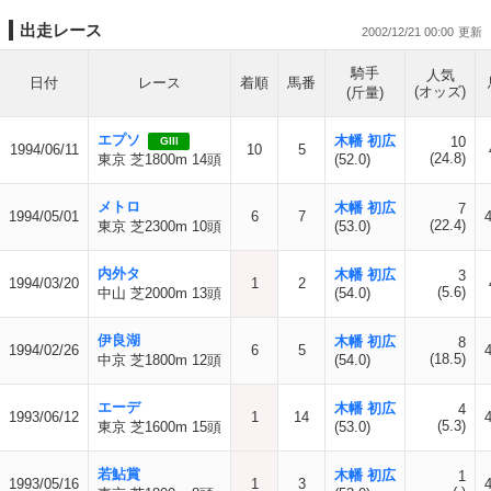
出走レース
2002/12/21 00:00
騎手
人気
日付
レース
着順
馬番
(オッズ)
(斤量)
エプソ
木幡 初広
10
GIII
1994/06/11
10
5
(24.8)
東京 芝1800m 14頭
(52.0)
メトロ
木幡 初広
7
1994/05/01
6
7
(22.4)
東京 芝2300m 10頭
(53.0)
内外タ
木幡 初広
3
1994/03/20
1
2
(5.6)
中山 芝2000m 13頭
(54.0)
伊良湖
木幡 初広
8
1994/02/26
6
5
(18.5)
中京 芝1800m 12頭
(54.0)
エーデ
木幡 初広
4
1993/06/12
1
14
(5.3)
東京 芝1600m 15頭
(53.0)
若鮎賞
木幡 初広
1
1993/05/16
1
3