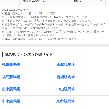
(-)
函館 芝1000m 8頭
(53.0)
2002/12/21 00:00 更新
※着順の色分け [
:1着
:2着
:3着 ]
※「平地競走成績」と「障害競走成績」はJRAのレースのみとなります。
※「出走レース」はJRA、地方、海外で出走したレースの成績となります。
※減量表示は[
:1kg減
:2kg減
:3kg減
:4kg減（※女性騎手のみ）
:2kg減（※5
年以上、又は101勝以上の女性騎手のみ）] です。
※「上3F」表記のデータについて 1993年4月以前では一部のレースが上4F、障害レー
スに関しては平均Fで計測されたデータです。
※JRA主催以外のレースでは一部データがない場合があります。
競馬場/ウィンズ（外部サイト）
札幌競馬場
函館競馬場
福島競馬場
新潟競馬場
東京競馬場
中山競馬場
中京競馬場
京都競馬場