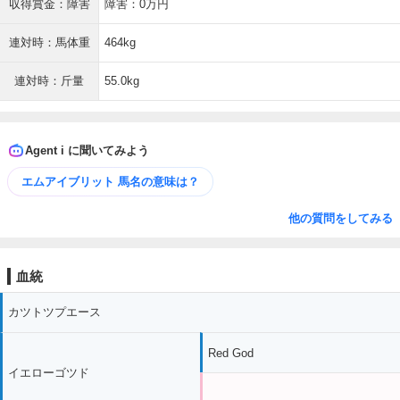
収得賞金：障害
障害：0万円
連対時：馬体重
464kg
連対時：斤量
55.0kg
Agent i に聞いてみよう
エムアイブリット 馬名の意味は？
他の質問をしてみる
血統
カツトツプエース
Red God
イエローゴツド