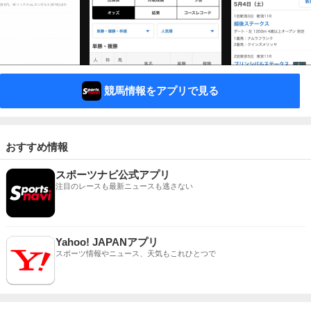
競馬情報をアプリで見る
おすすめ情報
スポーツナビ公式アプリ
注目のレースも最新ニュースも逃さない
Yahoo! JAPANアプリ
スポーツ情報やニュース、天気もこれひとつで