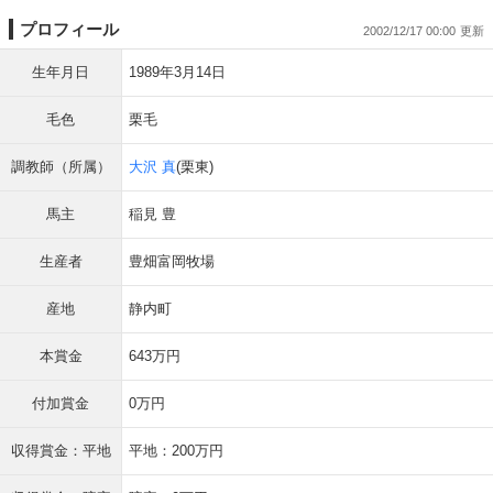
プロフィール
2002/12/17 00:00
生年月日
1989年3月14日
毛色
栗毛
調教師（所属）
大沢 真
(栗東)
馬主
稲見 豊
生産者
豊畑富岡牧場
産地
静内町
本賞金
643万円
付加賞金
0万円
収得賞金：平地
平地：200万円