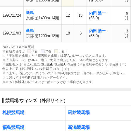
中京 ダ1000m 16頭
(▲50.0)
新馬
内田 浩一
9
1991/11/24
12
13
(-)
京都 芝1400m 14頭
(53.0)
新馬
内田 浩一
3
1991/11/03
18
3
(-)
京都 芝1200m 18頭
(53.0)
2002/12/21 00:00 更新
※着順の色分け [
:1着
:2着
:3着 ]
※「平地競走成績」と「障害競走成績」はJRAのレースのみとなります。
※「出走レース」はJRA、地方、海外で出走したレースの成績となります。
※減量表示は[
:1kg減
:2kg減
:3kg減
:4kg減（※女性騎手のみ）
:2kg減（※5
年以上、又は101勝以上の女性騎手のみ）] です。
※「上3F」表記のデータについて 1993年4月以前では一部のレースが上4F、障害レー
スに関しては平均Fで計測されたデータです。
※JRA主催以外のレースでは一部データがない場合があります。
競馬場/ウィンズ（外部サイト）
札幌競馬場
函館競馬場
福島競馬場
新潟競馬場