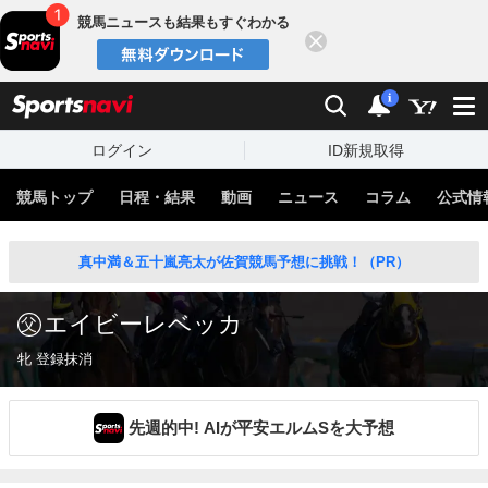
競馬ニュースも結果もすぐわかる
閉じる
スポーツナビ
検索
通知
i
ログイン
ID新規取得
競馬トップ
日程・結果
動画
ニュース
コラム
公式情
真中満＆五十嵐亮太が佐賀競馬予想に挑戦！（PR）
エイビーレベッカ
牝 登録抹消
先週的中! AIが平安エルムSを大予想