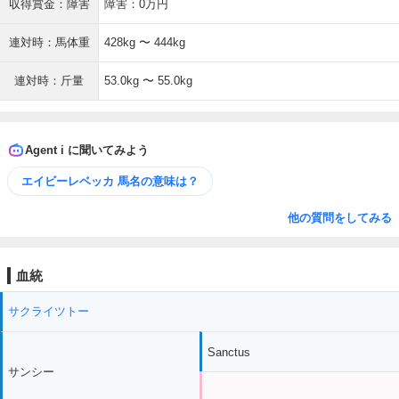
収得賞金：障害
障害：0万円
連対時：馬体重
428kg 〜 444kg
連対時：斤量
53.0kg 〜 55.0kg
Agent i に聞いてみよう
エイビーレベッカ 馬名の意味は？
他の質問をしてみる
血統
サクライツトー
Sanctus
サンシー