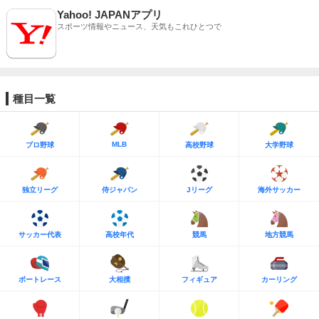
Yahoo! JAPANアプリ
スポーツ情報やニュース、天気もこれひとつで
種目一覧
MLB
プロ野球
高校野球
大学野球
独立リーグ
侍ジャパン
Jリーグ
海外サッカー
サッカー代表
高校年代
競馬
地方競馬
ボートレース
大相撲
フィギュア
カーリング