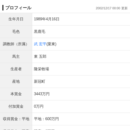
プロフィール
2002/12/17 00:00
生年月日
1989年4月16日
毛色
黒鹿毛
調教師（所属）
武 宏平
(栗東)
馬主
東 五郎
生産者
隆栄牧場
産地
新冠町
本賞金
3443万円
付加賞金
0万円
収得賞金：平地
平地：600万円