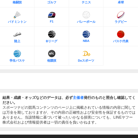
格闘技
ゴルフ
テニス
卓球
F1
バドミントン
バレーボール
ラグビー
NBA
陸上
Bリーグ
バスケ代表
学生バスケ
他競技
Doスポーツ
結果・成績・オッズなどのデータは、必ず
主催者
発行のものと照合し確認してく
ださい。
スポーツナビの競馬コンテンツのページ上に掲載されている情報の内容に関して
は万全を期しておりますが、その内容の正確性および安全性を保証するものでは
ありません。当該情報に基づいて被ったいかなる損害についても、LINEヤフー
株式会社および情報提供者は一切の責任を負いかねます。