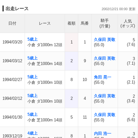
出走レース
2002/12/21 00:00
騎手
人気
日付
レース
着順
馬番
(オッズ)
(斤量)
5歳上
久保田 英敬
5
1994/03/20
1
1
(7.6)
小倉 ダ1000m 12頭
(55.0)
5歳上
久保田 英敬
3
1994/03/12
2
9
(7.1)
小倉 芝1000m 14頭
(55.0)
5歳上
角田 晃一
1
1994/02/27
8
10
(2.1)
小倉 ダ1000m 10頭
(55.0)
5歳上
久保田 英敬
2
1994/02/12
2
4
(3.4)
小倉 ダ1000m 10頭
(55.0)
5歳上
久保田 英敬
2
1994/01/30
5
11
(5.6)
小倉 芝1000m 14頭
(55.0)
4歳上
内田 浩一
3
1993/12/19
8
1