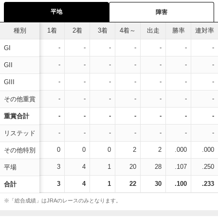
平地
障害
種別
1着
2着
3着
4着～
出走
勝率
連対率
-
-
-
-
-
-
-
GI
-
-
-
-
-
-
-
GII
-
-
-
-
-
-
-
GIII
-
-
-
-
-
-
-
その他重賞
-
-
-
-
-
-
-
重賞合計
-
-
-
-
-
-
-
リステッド
0
0
0
2
2
.000
.000
その他特別
3
4
1
20
28
.107
.250
平場
3
4
1
22
30
.100
.233
合計
※「総合成績」はJRAのレースのみとなります。