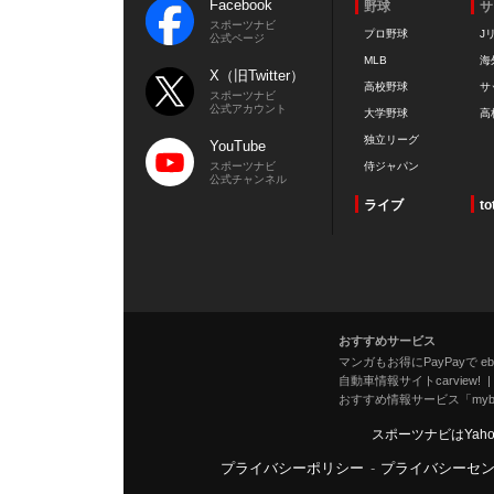
Facebook
野球
サ
スポーツナビ
プロ野球
J
公式ページ
MLB
海
X（旧Twitter）
高校野球
サ
スポーツナビ
公式アカウント
大学野球
高
独立リーグ
YouTube
スポーツナビ
侍ジャパン
公式チャンネル
ライブ
to
おすすめサービス
マンガもお得にPayPayで eboo
自動車情報サイトcarview!
おすすめ情報サービス「mybe
スポーツナビはYah
プライバシーポリシー
-
プライバシーセ