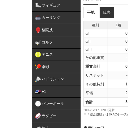
フィギュア
平地
障害
カーリング
種別
1着
格闘技
GI
0
GII
0
ゴルフ
GIII
0
テニス
その他重賞
-
重賞合計
0
卓球
リステッド
-
バドミントン
その他特別
1
F1
平場
2
合計
3
バレーボール
2002/12/17 00:00 更新
※「総合成績」はJRAのレー
ラグビー
出走レース