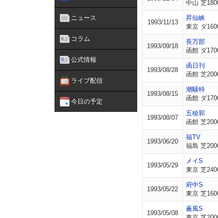
中山 芝180
ニュース
昇仙峡
1993/11/13
東京 ダ160
コラム
長万部
1993/09/18
函館 ダ170
公式情報
函日刊
1993/08/28
函館 芝200
ライブ配信
潮騒特
1993/08/15
函館 ダ170
今日の予定
五稜郭
1993/08/07
函館 芝200
福TV
1993/06/20
福島 芝200
メイS
1993/05/29
東京 芝240
府中S
1993/05/22
東京 芝160
薫風S
1993/05/08
東京 芝200