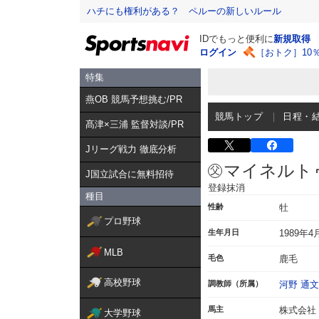
ハチにも権利がある？ ペルーの新しいルール
IDでもっと便利に
新規取得
ログイン
［おトク］10
特集
燕OB 競馬予想挑む/PR
競馬トップ
日程・
髙津×三浦 監督対談/PR
Jリーグ戦力 徹底分析
マイネルト
J国立試合に無料招待
登録抹消
種目
性齢
牡
プロ野球
生年月日
1989年4
MLB
毛色
鹿毛
高校野球
調教師（所属）
河野 通文
馬主
株式会社
大学野球