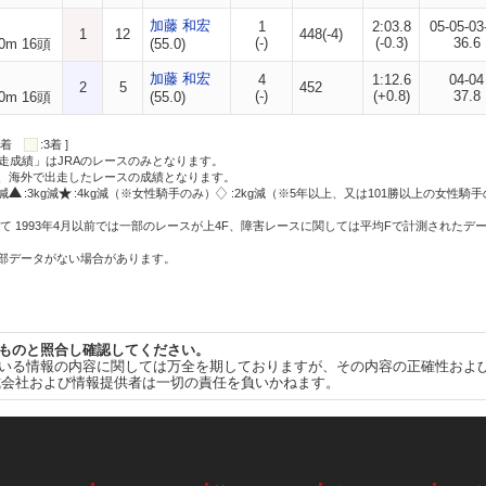
加藤 和宏
1
2:03.8
05-05-03
1
12
448(-4)
(-)
(-0.3)
36.6
0m 16頭
(55.0)
加藤 和宏
4
1:12.6
04-04
2
5
452
(-)
(+0.8)
37.8
0m 16頭
(55.0)
:2着
:3着 ]
走成績」はJRAのレースのみとなります。
方、海外で出走したレースの成績となります。
g減
:3kg減
:4kg減（※女性騎手のみ）
:2kg減（※5年以上、又は101勝以上の女性騎手
て 1993年4月以前では一部のレースが上4F、障害レースに関しては平均Fで計測されたデ
一部データがない場合があります。
ものと照合し確認してください。
いる情報の内容に関しては万全を期しておりますが、その内容の正確性およ
式会社および情報提供者は一切の責任を負いかねます。