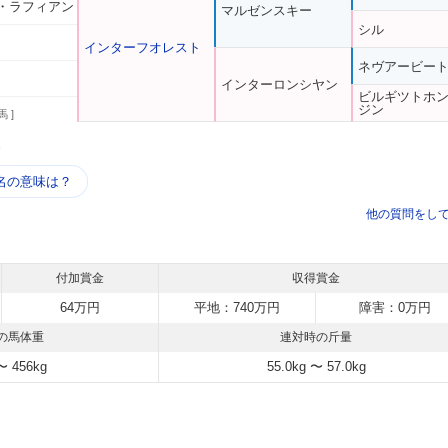
・ラフィアン
マルゼンスキー
シル
インターフオレスト
ネヴアービー
インターロンシヤン
ビルギツトホ
ジン
馬 ]
う
名の意味は？
他の質問をし
付加賞金
収得賞金
64万円
平地：740万円
障害：0万円
の馬体重
連対時の斤量
〜 456kg
55.0kg 〜 57.0kg