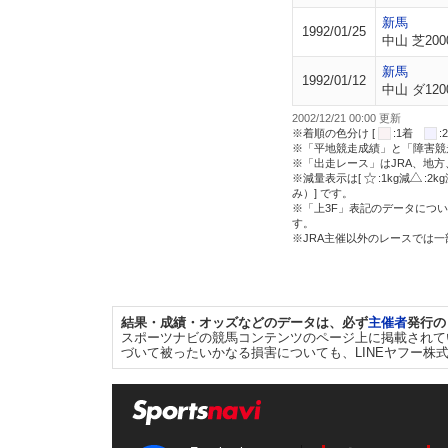
新馬
1992/01/25
中山 芝200
新馬
1992/01/12
中山 ダ120
2002/12/21 00:00 更新
※着順の色分け [
:1着
※「平地競走成績」と「障害競
※「出走レース」はJRA、地
※減量表示は[
:1kg減
:2k
み）] です。
※「上3F」表記のデータについ
す。
※JRA主催以外のレースでは
結果・成績・オッズなどのデータは、必ず
主催者
発行の
スポーツナビの競馬コンテンツのページ上に掲載されて
づいて被ったいかなる損害についても、LINEヤフー株