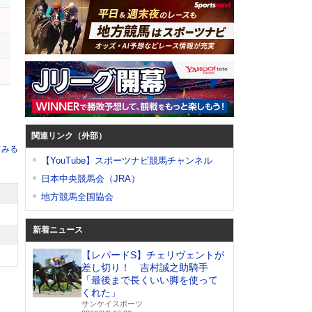
ト
ン
関連リンク（外部）
てみる
【YouTube】スポーツナビ競馬チャンネル
日本中央競馬会（JRA）
地方競馬全国協会
新着ニュース
【レパードS】チェリヴェントが
差し切り！ 吉村誠之助騎手
「最後まで長くいい脚を使って
くれた」
サンケイスポーツ