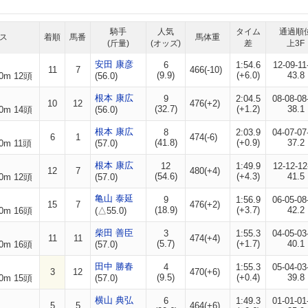
騎手
人気
タイム
通過順
ス
着順
馬番
馬体重
(斤量)
(オッズ)
差
上3F
安田 康彦
6
1:54.6
12-09-11
11
7
466(-10)
(9.9)
(+6.0)
43.8
0m 12頭
(56.0)
根本 康広
9
2:04.5
08-08-08
10
12
476(+2)
(32.7)
(+1.2)
38.1
0m 14頭
(56.0)
根本 康広
8
2:03.9
04-07-07
6
1
474(-6)
(41.8)
(+0.9)
37.2
0m 11頭
(57.0)
根本 康広
12
1:49.9
12-12-12
12
7
480(+4)
(54.6)
(+4.3)
41.5
0m 12頭
(57.0)
亀山 泰延
9
1:56.9
06-05-08
15
7
476(+2)
(18.9)
(+3.7)
42.2
0m 16頭
(△55.0)
柴田 善臣
3
1:55.3
04-05-03
11
11
474(+4)
(5.7)
(+1.7)
40.1
0m 16頭
(57.0)
田中 勝春
4
1:55.3
05-04-03
3
12
470(+6)
(9.5)
(+0.4)
39.8
0m 15頭
(57.0)
横山 典弘
6
1:49.3
01-01-01
5
5
464(+6)