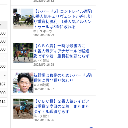
2026/8/9 16:32
【レパードS】コントレイル産駒
6番人気チェリヴェントが差し切
り重賞初勝利 1番人気メルカン
率
トゥールは3着に敗れる
中日スポーツ
.000
2026/8/9 16:29
.000
【ＣＢＣ賞】一時は最後方に…
.000
１番人気ディアナザールは猛追
及ばず９着 重賞初制覇ならず
-
馬トク報知
2026/8/9 16:28
.000
荻野極は負傷のためレパードS騎
-
乗後に再び乗り替わり
.167
東スポ競馬
2026/8/9 16:27
.600
【ＣＢＣ賞】２番人気レイピア
.214
は重賞３度目の２着 またまた
タイトル獲得ならず
馬トク報知
2026/8/9 16:26