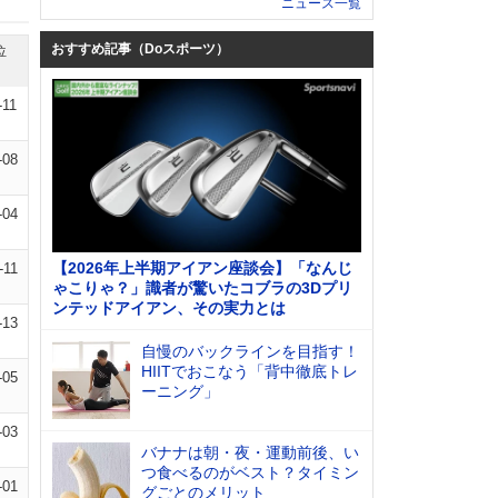
ニュース一覧
おすすめ記事（Doスポーツ）
位
-11
-08
-04
【2026年上半期アイアン座談会】「なんじ
-11
ゃこりゃ？」識者が驚いたコブラの3Dプリ
ンテッドアイアン、その実力とは
-13
自慢のバックラインを目指す！
HIITでおこなう「背中徹底トレ
-05
ーニング」
-03
バナナは朝・夜・運動前後、い
つ食べるのがベスト？タイミン
-01
グごとのメリット