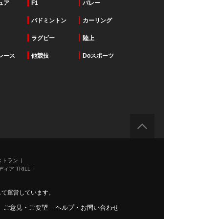
ュア
F1
バレー
バドミントン
カーリング
ラグビー
陸上
レース
他競技
Doスポーツ
ストラン
ィア TRILL
力して運営しています。
-
ご意見・ご要望
-
ヘルプ・お問い合わせ