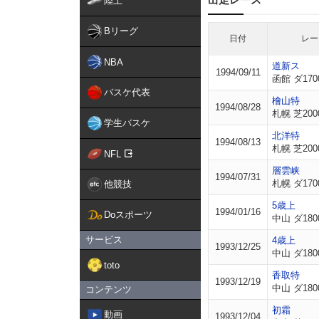
陸上
Bリーグ
日付
レー
NBA
道新ス
1994/09/11
函館 ダ170
バスケ代表
檜山特
1994/08/28
札幌 芝200
学生バスケ
北洋特
1994/08/13
札幌 芝200
NFL
層雲峡
1994/07/31
札幌 ダ170
他競技
5歳上
1994/01/16
Doスポーツ
中山 ダ180
サービス
4歳上
1993/12/25
中山 ダ180
toto
香取特
1993/12/19
中山 ダ180
コンテンツ
初霜
動画
1993/12/04