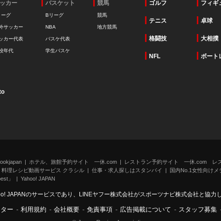
ッカー
バスケット
競馬
ゴルフ
フィギ
リーグ
Bリーグ
競馬
テニス
卓球
外サッカー
NBA
地方競馬
格闘技
大相撲
ッカー代表
バスケ代表
校年代
学生バスケ
NFL
ボート
to
kjapan
ホテル、旅館予約サイト 一休.com
レストラン予約サイト 一休.com レ
料理レシピ動画サービス クラシル
仕事・求人探しはスタンバイ
国内No.1女性向けメデ
st」
Yahoo! JAPAN
oo! JAPANのサービスであり、LINEヤフー株式会社がスポーツナビ株式会社と協
ンター
-
利用規約
-
会社概要
-
免責事項
-
広告掲載について
-
スタッフ募集