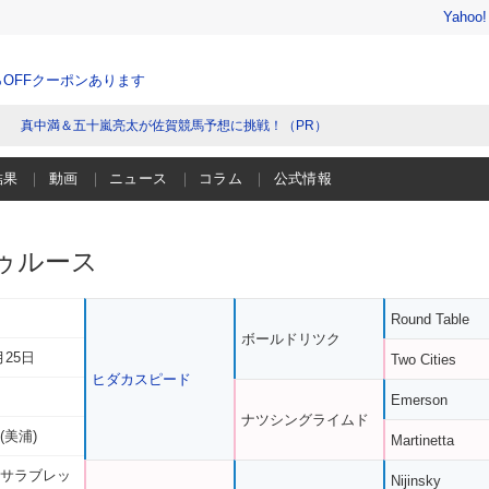
Yahoo
％OFFクーポンあります
真中満＆五十嵐亮太が佐賀競馬予想に挑戦！（PR）
結果
動画
ニュース
コラム
公式情報
ゥルース
Round Table
ボールドリツク
月25日
Two Cities
ヒダカスピード
Emerson
ナツシングライムド
(美浦)
Martinetta
 サラブレッ
Nijinsky