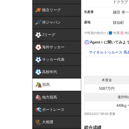
ドクラブ
独立リーグ
生産者
鎌田 孝一
侍ジャパン
産地
様似町
※性別の色分け [
:牡馬
:牝
Jリーグ
Agent i に聞いてみよ
海外サッカー
マイネルトゥルース 馬
サッカー代表
高校年代
本賞金
競馬
5087万円
地方競馬
連対時
448kg 
ボートレース
2002/12/17 00:00
大相撲
総合成績