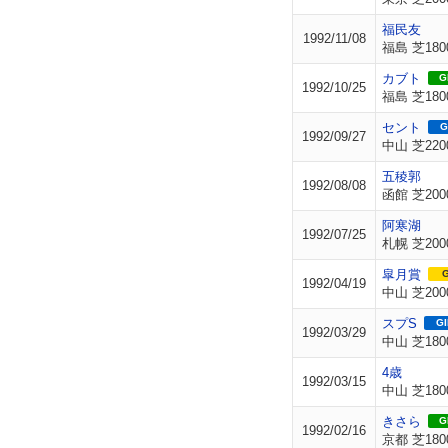
福民友
1992/11/08
福島 芝180
カブト
GI
1992/10/25
福島 芝180
セント
G
1992/09/27
中山 芝220
五稜郭
1992/08/08
函館 芝200
阿寒湖
1992/07/25
札幌 芝200
皐月賞
G
1992/04/19
中山 芝200
スプS
GI
1992/03/29
中山 芝180
4歳
1992/03/15
中山 芝180
きさら
GI
1992/02/16
京都 芝180