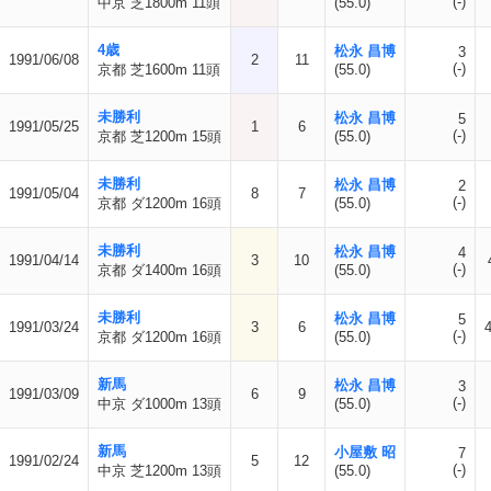
(-)
中京 芝1800m 11頭
(55.0)
4歳
松永 昌博
3
1991/06/08
2
11
(-)
京都 芝1600m 11頭
(55.0)
未勝利
松永 昌博
5
1991/05/25
1
6
(-)
京都 芝1200m 15頭
(55.0)
未勝利
松永 昌博
2
1991/05/04
8
7
(-)
京都 ダ1200m 16頭
(55.0)
未勝利
松永 昌博
4
1991/04/14
3
10
(-)
京都 ダ1400m 16頭
(55.0)
未勝利
松永 昌博
5
1991/03/24
3
6
4
(-)
京都 ダ1200m 16頭
(55.0)
新馬
松永 昌博
3
1991/03/09
6
9
(-)
中京 ダ1000m 13頭
(55.0)
新馬
小屋敷 昭
7
1991/02/24
5
12
(-)
中京 芝1200m 13頭
(55.0)