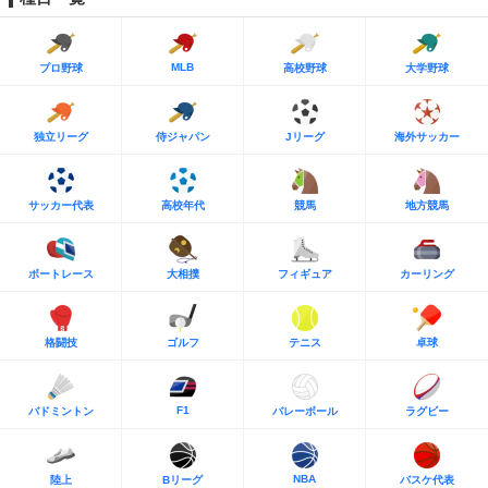
MLB
プロ野球
高校野球
大学野球
独立リーグ
侍ジャパン
Jリーグ
海外サッカー
サッカー代表
高校年代
競馬
地方競馬
ボートレース
大相撲
フィギュア
カーリング
格闘技
ゴルフ
テニス
卓球
F1
バドミントン
バレーボール
ラグビー
NBA
陸上
Bリーグ
バスケ代表