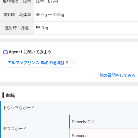
収得賞金：障害
障害：0万円
連対時：馬体重
462kg 〜 464kg
連対時：斤量
55.0kg
Agent i に聞いてみよう
アルファプリンス 馬名の意味は？
他の質問をしてみる
血統
トウシヨウボーイ
Princely Gift
テスコボーイ
Suncourt