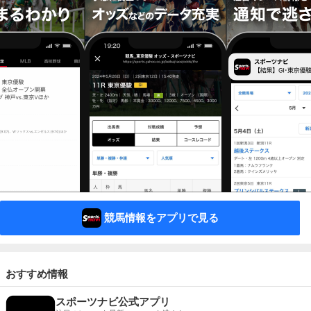
競馬情報をアプリで見る
おすすめ情報
スポーツナビ公式アプリ