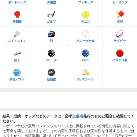
ボートレース
大相撲
フィギュア
カーリング
格闘技
ゴルフ
テニス
卓球
F1
バドミントン
バレーボール
ラグビー
NBA
陸上
Bリーグ
バスケ代表
学生バスケ
他競技
Doスポーツ
結果・成績・オッズなどのデータは、必ず
主催者
発行のものと照合し確認してく
ださい。
スポーツナビの競馬コンテンツのページ上に掲載されている情報の内容に関して
は万全を期しておりますが、その内容の正確性および安全性を保証するものでは
ありません。当該情報に基づいて被ったいかなる損害についても、LINEヤフー