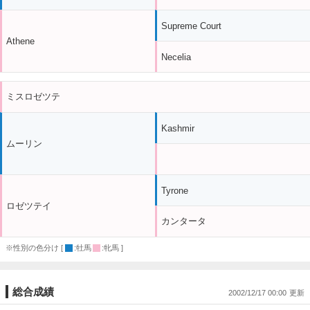
Supreme Court
Athene
Necelia
ミスロゼツテ
Kashmir
ムーリン
Tyrone
ロゼツテイ
カンタータ
※性別の色分け [
:牡馬
:牝馬 ]
総合成績
2002/12/17 00:00