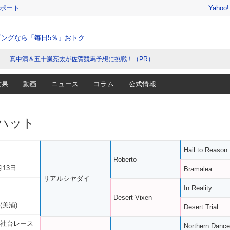
レポート
Yahoo
ングなら「毎日5％」おトク
真中満＆五十嵐亮太が佐賀競馬予想に挑戦！（PR）
結果
動画
ニュース
コラム
公式情報
ハット
Hail to Reason
Roberto
月13日
Bramalea
リアルシヤダイ
In Reality
Desert Vixen
(美浦)
Desert Trial
 社台レース
Northern Dance