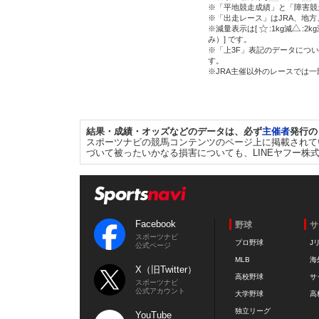
※「平地競走成績」と「障害競
※「出走レース」はJRA、地
※減量表示は[
:1kg減
:2k
み）] です。
※「上3F」表記のデータについ
す。
※JRA主催以外のレースでは
結果・成績・オッズなどのデータは、必ず
主催者
発行の
スポーツナビの競馬コンテンツのページ上に掲載されて
づいて被ったいかなる損害についても、LINEヤフー株
Facebook
野球
サ
スポーツナビ
プロ野球
J
公式ページ
MLB
海
X（旧Twitter）
高校野球
サ
スポーツナビ
公式アカウント
大学野球
高
独立リーグ
YouTube