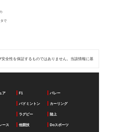
の
ータで
び安全性を保証するものではありません。当該情報に基
ュア
F1
バレー
バドミントン
カーリング
ラグビー
陸上
レース
他競技
Doスポーツ