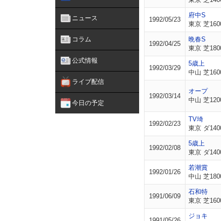
府中S
ニュース
1992/05/23
東京 芝160
コラム
晩春S
1992/04/25
東京 芝180
公式情報
5歳上
1992/03/29
中山 芝160
ライブ配信
オープ
1992/03/14
中山 芝120
今日の予定
TV埼
1992/02/23
東京 ダ140
5歳上
1992/02/08
東京 ダ140
若潮賞
1992/01/26
中山 芝180
石和特
1991/06/09
東京 芝160
ジョキ
1991/05/26