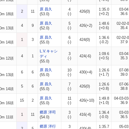
原 昌久
4
1:35.0
03-04
2
11
426(0)
(-)
(+0.2)
36.6
0m 18頭
(53.0)
原 昌久
5
1:48.6
02-02-
4
9
426(+2)
(-)
(+0.6)
35.4
0m 13頭
(52.0)
原 昌久
6
1:36.6
02-02-
1
3
424(0)
(-)
(-0.2)
37.9
0m 14頭
(55.0)
L.V.キャシ
3
1:09.6
03-04
4
1
424(-6)
ディ
(-)
(+0.5)
35.3
0m 12頭
(55.0)
原 昌久
10
1:26.6
07-08
6
6
430(+4)
(-)
(+1.7)
39.0
0m 13頭
(55.0)
原 昌久
7
1:26.6
07-06
5
6
426(0)
(-)
(+0.8)
38.8
0m 14頭
(55.0)
原 昌久
11
1:49.8
04-03-03
15
2
426(+10)
(-)
(+1.0)
36.9
0m 16頭
(55.0)
郷原 洋司
3
1:36.4
03-03
1
11
416(-4)
(-)
(-0.0)
36.5
0m 11頭
(54.0)
郷原 洋行
3
1:35.7
05-03
2
5
420(-8)