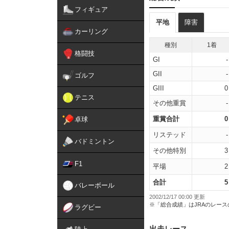
フィギュア
平地
障害
カーリング
種別
1着
格闘技
GI
-
GII
-
ゴルフ
GIII
0
テニス
その他重賞
-
重賞合計
0
卓球
リステッド
-
バドミントン
その他特別
3
F1
平場
2
合計
5
バレーボール
2002/12/17 00:00 更新
※「総合成績」はJRAのレー
ラグビー
出走レース