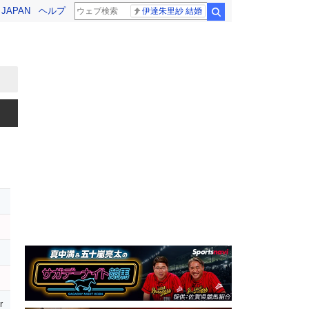
! JAPAN
ヘルプ
伊達朱里紗 結婚
検索
r