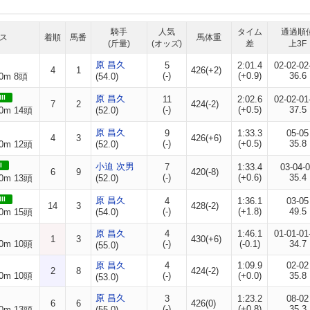
騎手
人気
タイム
通過順
ス
着順
馬番
馬体重
(斤量)
(オッズ)
差
上3F
原 昌久
5
2:01.4
02-02-02
4
1
426(+2)
(-)
(+0.9)
36.6
0m 8頭
(54.0)
II
原 昌久
11
2:02.6
02-02-01
7
2
424(-2)
(-)
(+0.5)
37.5
0m 14頭
(52.0)
原 昌久
9
1:33.3
05-05
4
3
426(+6)
(-)
(+0.5)
35.8
0m 12頭
(52.0)
I
小迫 次男
7
1:33.4
03-04-
6
9
420(-8)
(-)
(+0.6)
35.4
0m 13頭
(52.0)
II
原 昌久
4
1:36.1
03-05
14
3
428(-2)
(-)
(+1.8)
49.5
0m 15頭
(54.0)
原 昌久
4
1:46.1
01-01-01
1
3
430(+6)
0m 10頭
(-)
(-0.1)
34.7
(55.0)
原 昌久
4
1:09.9
02-02
2
8
424(-2)
0m 10頭
(-)
(+0.0)
35.8
(53.0)
原 昌久
3
1:23.2
08-02
6
6
426(0)
(-)
(+0.8)
35.3
0m 13頭
(55.0)