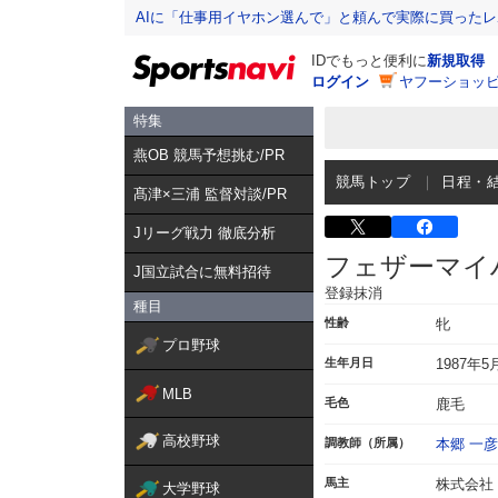
AIに「仕事用イヤホン選んで」と頼んで実際に買った
IDでもっと便利に
新規取得
ログイン
ヤフーショッピ
特集
燕OB 競馬予想挑む/PR
競馬トップ
日程・
髙津×三浦 監督対談/PR
Jリーグ戦力 徹底分析
フェザーマイ
J国立試合に無料招待
登録抹消
種目
性齢
牝
プロ野球
生年月日
1987年5
MLB
毛色
鹿毛
高校野球
調教師（所属）
本郷 一彦
馬主
株式会社
大学野球