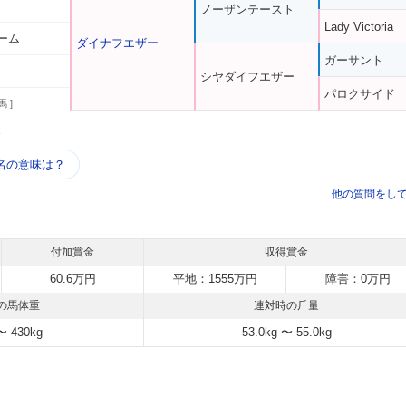
ノーザンテースト
Lady Victoria
ーム
ダイナフエザー
ガーサント
シヤダイフエザー
パロクサイド
馬 ]
う
名の意味は？
他の質問をし
付加賞金
収得賞金
60.6万円
平地：1555万円
障害：0万円
の馬体重
連対時の斤量
〜 430kg
53.0kg 〜 55.0kg