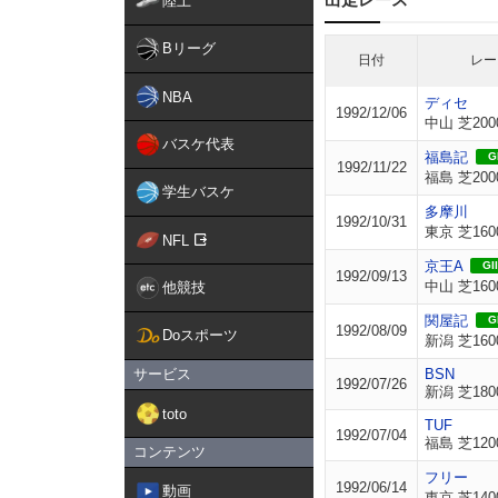
陸上
Bリーグ
日付
レー
NBA
ディセ
1992/12/06
中山 芝200
バスケ代表
福島記
GI
1992/11/22
福島 芝200
学生バスケ
多摩川
1992/10/31
東京 芝160
NFL
京王A
GII
1992/09/13
中山 芝160
他競技
関屋記
GI
1992/08/09
Doスポーツ
新潟 芝160
サービス
BSN
1992/07/26
新潟 芝180
toto
TUF
1992/07/04
福島 芝120
コンテンツ
フリー
1992/06/14
動画
東京 芝140