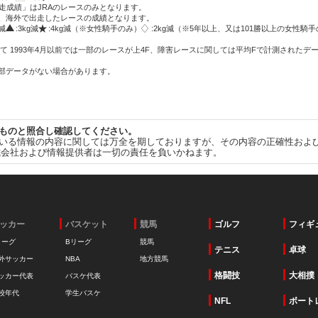
走成績」はJRAのレースのみとなります。
方、海外で出走したレースの成績となります。
g減
:3kg減
:4kg減（※女性騎手のみ）
:2kg減（※5年以上、又は101勝以上の女性騎手
て 1993年4月以前では一部のレースが上4F、障害レースに関しては平均Fで計測されたデ
一部データがない場合があります。
ものと照合し確認してください。
いる情報の内容に関しては万全を期しておりますが、その内容の正確性およ
式会社および情報提供者は一切の責任を負いかねます。
ッカー
バスケット
競馬
ゴルフ
フィギ
リーグ
Bリーグ
競馬
テニス
卓球
外サッカー
NBA
地方競馬
格闘技
大相撲
ッカー代表
バスケ代表
校年代
学生バスケ
NFL
ボート