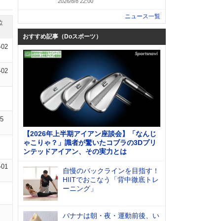
2026/8/8 22:00
ニュース一覧
位
おすすめ記事（Doスポーツ）
-02
-02
05
【2026年上半期アイアン座談会】「なんじ
ゃこりゃ？」識者が驚いたコブラの3Dプリ
ンテッドアイアン、その実力とは
-01
自慢のバックラインを目指す！
HIITでおこなう「背中徹底トレ
ーニング」
バナナは朝・夜・運動前後、い