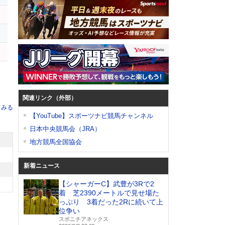
関連リンク（外部）
てみる
【YouTube】スポーツナビ競馬チャンネル
日本中央競馬会（JRA）
地方競馬全国協会
新着ニュース
【シャーガーC】武豊が3Rで2
着 芝2390メートルで見せ場た
っぷり 3着だった2Rに続いて上
位争い
スポニチアネックス