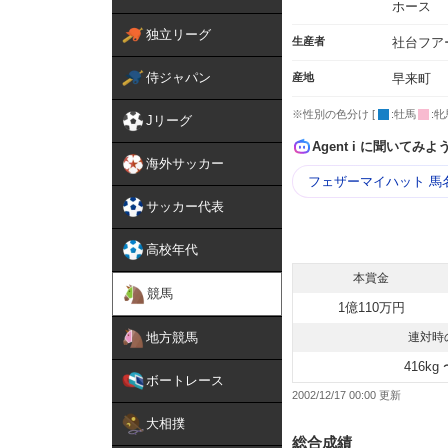
ホース
独立リーグ
生産者
社台フア
侍ジャパン
産地
早来町
※性別の色分け [
:牡馬
:牝
Jリーグ
Agent i に聞いてみよ
海外サッカー
フェザーマイハット 馬
サッカー代表
高校年代
本賞金
競馬
1億110万円
地方競馬
連対時
416kg 
ボートレース
2002/12/17 00:00
大相撲
総合成績