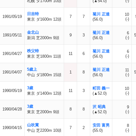
(-)
札幌 ダ1700m 10頭
(▲54.0)
日吉特
菊川 正達
10
1991/05/19
7
7
(-)
東京 ダ1600m 12頭
(56.0)
金北山
菊川 正達
6
1991/05/11
9
3
(-)
新潟 芝2000m 9頭
(56.0)
秩父特
菊川 正達
6
1991/04/27
11
6
(-)
東京 芝1800m 11頭
(56.0)
5歳上
菊川 正達
11
1991/04/07
1
8
(-)
中山 ダ1800m 15頭
(56.0)
3歳
町田 義一
10
1990/05/19
11
3
(-)
東京 ダ1400m 12頭
(▲52.0)
3歳
沢 昭典
9
1990/04/28
8
8
(-)
東京 芝2000m 9頭
(▲52.0)
山吹賞
安田 富男
8
1990/04/15
7
2
(-)
中山 芝2200m 10頭
(55.0)