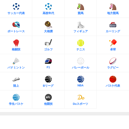
サッカー代表
高校年代
競馬
地方競馬
ボートレース
大相撲
フィギュア
カーリング
格闘技
ゴルフ
テニス
卓球
F1
バドミントン
バレーボール
ラグビー
NBA
陸上
Bリーグ
バスケ代表
学生バスケ
他競技
Doスポーツ