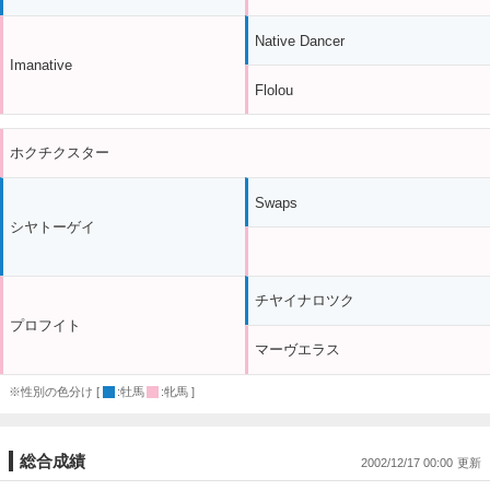
Native Dancer
Imanative
Flolou
ホクチクスター
Swaps
シヤトーゲイ
チヤイナロツク
プロフイト
マーヴエラス
※性別の色分け [
:牡馬
:牝馬 ]
総合成績
2002/12/17 00:00