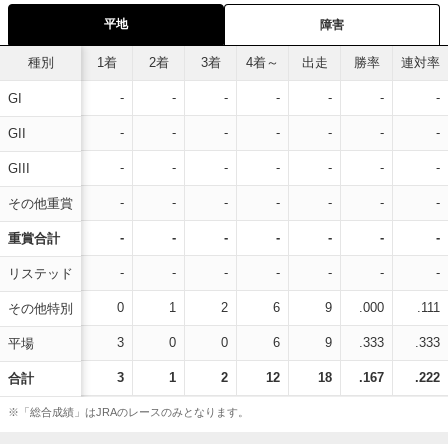
平地
障害
種別
1着
2着
3着
4着～
出走
勝率
連対率
-
-
-
-
-
-
-
GI
-
-
-
-
-
-
-
GII
-
-
-
-
-
-
-
GIII
-
-
-
-
-
-
-
その他重賞
-
-
-
-
-
-
-
重賞合計
-
-
-
-
-
-
-
リステッド
0
1
2
6
9
.000
.111
その他特別
3
0
0
6
9
.333
.333
平場
3
1
2
12
18
.167
.222
合計
※「総合成績」はJRAのレースのみとなります。