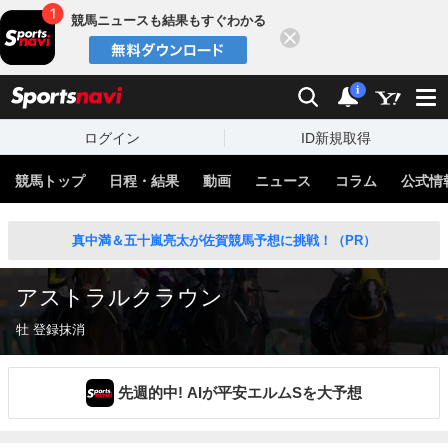
競馬ニュースも結果もすぐわかる
閉じる
スポーツナビ
検索
通知
i
ログイン
ID新規取得
競馬トップ
日程・結果
動画
ニュース
コラム
公式情
真中満＆五十嵐亮太が佐賀競馬予想に挑戦！（PR）
アストラルクラウン
牡 登録抹消
先週的中! AIが平安エルムSを大予想