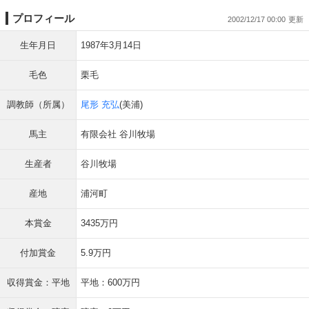
プロフィール
2002/12/17 00:00
生年月日
1987年3月14日
毛色
栗毛
調教師（所属）
尾形 充弘
(美浦)
馬主
有限会社 谷川牧場
生産者
谷川牧場
産地
浦河町
本賞金
3435万円
付加賞金
5.9万円
収得賞金：平地
平地：600万円