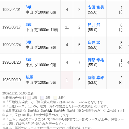
3歳
安田 富男
4
1990/04/01
4
2
(-)
中山 ダ1800m 6頭
(55.0)
3歳
臼井 武
6
1990/03/17
11
2
(-)
中山 芝1600m 11頭
(55.0)
3歳
臼井 武
3
1990/02/24
4
5
(-)
中山 ダ1800m 7頭
(55.0)
3歳
岡部 幸雄
1
1990/01/28
4
7
(-)
東京 ダ1600m 9頭
(55.0)
新馬
岡部 幸雄
2
1989/09/10
1
6
(-)
中山 芝1200m 9頭
(53.0)
2002/12/21 00:00 更新
※着順の色分け [
:1着
:2着
:3着 ]
※「平地競走成績」と「障害競走成績」はJRAのレースのみとなります。
※「出走レース」はJRA、地方、海外で出走したレースの成績となります。
※減量表示は[
:1kg減
:2kg減
:3kg減
:4kg減（※女性騎手のみ）
:2kg減（※5
年以上、又は101勝以上の女性騎手のみ）] です。
※「上3F」表記のデータについて 1993年4月以前では一部のレースが上4F、障害レー
スに関しては平均Fで計測されたデータです。
※JRA主催以外のレースでは一部データがない場合があります。