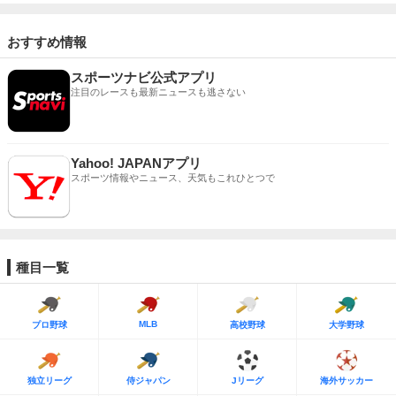
おすすめ情報
スポーツナビ公式アプリ
注目のレースも最新ニュースも逃さない
Yahoo! JAPANアプリ
スポーツ情報やニュース、天気もこれひとつで
種目一覧
MLB
プロ野球
高校野球
大学野球
独立リーグ
侍ジャパン
Jリーグ
海外サッカー