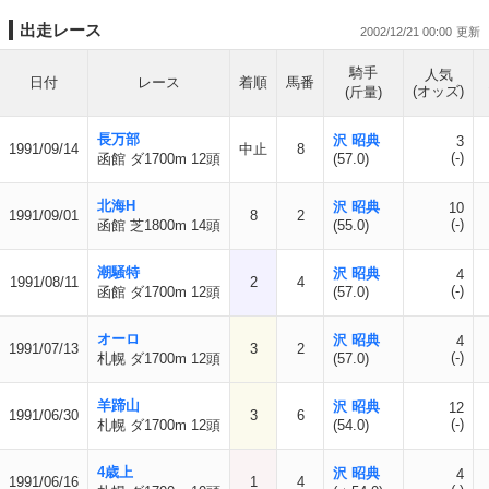
出走レース
2002/12/21 00:00
騎手
人気
日付
レース
着順
馬番
(オッズ)
(斤量)
長万部
沢 昭典
3
1991/09/14
中止
8
(-)
函館 ダ1700m 12頭
(57.0)
北海H
沢 昭典
10
1991/09/01
8
2
(-)
函館 芝1800m 14頭
(55.0)
潮騒特
沢 昭典
4
1991/08/11
2
4
(-)
函館 ダ1700m 12頭
(57.0)
オーロ
沢 昭典
4
1991/07/13
3
2
(-)
札幌 ダ1700m 12頭
(57.0)
羊蹄山
沢 昭典
12
1991/06/30
3
6
(-)
札幌 ダ1700m 12頭
(54.0)
4歳上
沢 昭典
4
1991/06/16
1
4