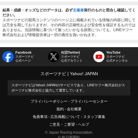
結果・成績・オッズなどのデータは、必ず
主催者
発行のものと照合し確認してく
ださい。
スポーツナビの競馬コンテンツのページ上に掲載されている情報の内容に関して
は万全を期しておりますが、その内容の正確性および安全性を保証するものでは
ありません。当該情報に基づいて被ったいかなる損害についても、LINEヤフー
株式会社および情報提供者は一切の責任を負いかねます。
Facebook
X(旧Twitter)
YouTube
スポーツナビ
スポーツナビ
スポーツナビ
公式ページ
公式アカウント
公式チャンネル
スポーツナビ
Yahoo! JAPAN
スポーツナビはYahoo! JAPANのサービスであり、LINEヤフー株式会社がス
ポーツナビ株式会社と協力して運営しています。
プライバシーポリシー
プライバシーセンター
規約
会社概要
免責事項
広告掲載について
スタッフ募集
ご意見・ご要望
ヘルプ
© Japan Racing Association.
© 毎日新聞社