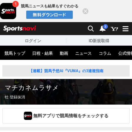
競馬ニュースも結果もすぐわかる
閉じる
スポーツナビ
検索
通知
i
ログイン
ID新規取得
競馬トップ
日程・結果
動画
ニュース
コラム
公式情
【連載】競馬予想AI『VUMA』の3連複指南
マチカネムラサメ
牡 登録抹消
無料アプリで競馬情報をチェックする