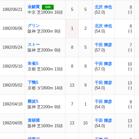
金鯱賞
北沢 伸也
8
GIII
1992/06/21
5
5
(-)
中京 芝1800m 16頭
(52.0)
グリン
北沢 伸也
8
1992/06/06
1
2
(-)
阪神 芝2000m 9頭
(54.0)
ストー
千田 輝彦
7
1992/05/24
8
5
(-)
阪神 芝2000m 9頭
(57.0)
朱雀S
千田 輝彦
10
1992/05/10
8
8
(-)
京都 芝1600m 13頭
(57.0)
下鴨S
千田 輝彦
13
1992/05/02
13
9
(-)
京都 ダ1800m 14頭
(54.0)
難波S
千田 輝彦
8
1992/04/18
7
1
(-)
阪神 芝2200m 9頭
(54.0)
道頓堀
千田 輝彦
13
1992/04/05
13
10
(-)
阪神 芝1600m 15頭
(54.0)