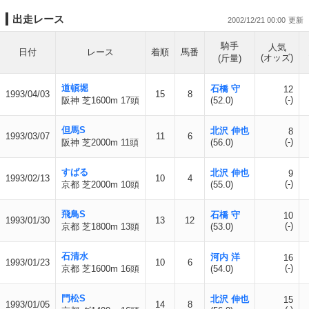
出走レース
2002/12/21 00:00
騎手
人気
日付
レース
着順
馬番
(オッズ)
(斤量)
道頓堀
石橋 守
12
1993/04/03
15
8
(-)
阪神 芝1600m 17頭
(52.0)
但馬S
北沢 伸也
8
1993/03/07
11
6
(-)
阪神 芝2000m 11頭
(56.0)
すばる
北沢 伸也
9
1993/02/13
10
4
(-)
京都 芝2000m 10頭
(55.0)
飛鳥S
石橋 守
10
1993/01/30
13
12
(-)
京都 芝1800m 13頭
(53.0)
石清水
河内 洋
16
1993/01/23
10
6
(-)
京都 芝1600m 16頭
(54.0)
門松S
北沢 伸也
15
1993/01/05
14
8