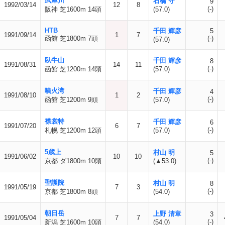
武庫川
石橋 守
9
1992/03/14
12
8
(-)
阪神 芝1600m 14頭
(57.0)
HTB
千田 輝彦
5
1991/09/14
1
7
函館 芝1800m 7頭
(-)
(57.0)
臥牛山
千田 輝彦
8
1991/08/31
14
11
(-)
函館 芝1200m 14頭
(57.0)
噴火湾
千田 輝彦
4
1991/08/10
1
2
(-)
函館 芝1200m 9頭
(57.0)
襟裳特
千田 輝彦
6
1991/07/20
6
7
(-)
札幌 芝1200m 12頭
(57.0)
5歳上
村山 明
5
1991/06/02
10
10
(-)
京都 ダ1800m 10頭
(▲53.0)
聖護院
村山 明
8
1991/05/19
7
3
(-)
京都 芝1800m 8頭
(54.0)
朝日岳
上野 清章
3
1991/05/04
7
7
(-)
新潟 芝1600m 10頭
(54.0)