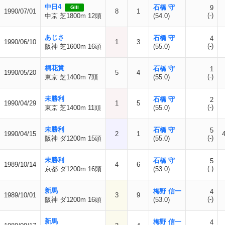
中日4
石橋 守
9
GIII
1990/07/01
8
1
(-)
中京 芝1800m 12頭
(54.0)
あじさ
石橋 守
4
1990/06/10
1
3
(-)
阪神 芝1600m 16頭
(55.0)
桐花賞
石橋 守
1
1990/05/20
5
4
(-)
東京 芝1400m 7頭
(55.0)
未勝利
石橋 守
2
1990/04/29
1
5
(-)
東京 芝1400m 11頭
(55.0)
未勝利
石橋 守
5
1990/04/15
2
1
(-)
阪神 ダ1200m 15頭
(55.0)
未勝利
石橋 守
5
1989/10/14
4
6
(-)
京都 ダ1200m 16頭
(53.0)
新馬
梅野 信一
4
1989/10/01
3
9
(-)
阪神 ダ1200m 16頭
(53.0)
新馬
梅野 信一
4