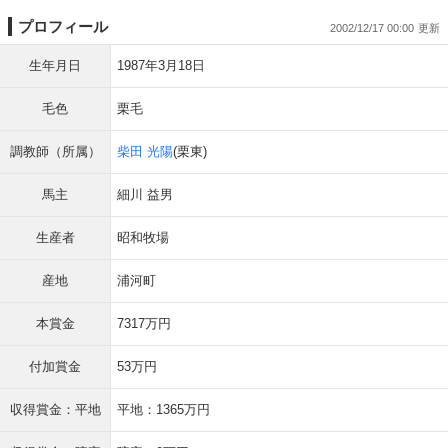
プロフィール
2002/12/17 00:00
生年月日
1987年3月18日
毛色
栗毛
調教師（所属）
柴田 光陽
(栗東)
馬主
細川 益男
生産者
昭和牧場
産地
浦河町
本賞金
7317万円
付加賞金
53万円
収得賞金：平地
平地：1365万円