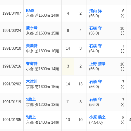
BMS
河内 洋
6
1991/04/07
4
2
京都 芝1600m 14頭
(-)
(56.0)
鷹ケ峰
石橋 守
10
1991/03/24
8
4
(-)
京都 芝1600m 15頭
(56.0)
美濃特
石橋 守
7
1991/03/10
14
3
(-)
中京 芝1800m 16頭
(54.0)
響灘特
上野 清章
10
1991/02/16
3
2
(-)
小倉 芝1800m 14頭
(56.0)
木津川
石橋 守
7
1991/02/02
14
13
(-)
京都 芝1600m 15頭
(56.0)
5歳上
石橋 守
7
1991/01/19
11
8
(-)
京都 ダ1200m 12頭
(56.0)
5歳上
小原 義之
8
1991/01/05
10
10
(-)
京都 ダ1400m 14頭
(△54.0)