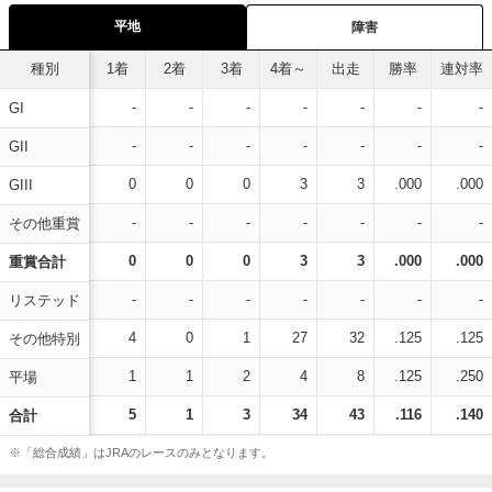
平地
障害
種別
1着
2着
3着
4着～
出走
勝率
連対率
-
-
-
-
-
-
-
GI
-
-
-
-
-
-
-
GII
0
0
0
3
3
.000
.000
GIII
-
-
-
-
-
-
-
その他重賞
0
0
0
3
3
.000
.000
重賞合計
-
-
-
-
-
-
-
リステッド
4
0
1
27
32
.125
.125
その他特別
1
1
2
4
8
.125
.250
平場
5
1
3
34
43
.116
.140
合計
※「総合成績」はJRAのレースのみとなります。