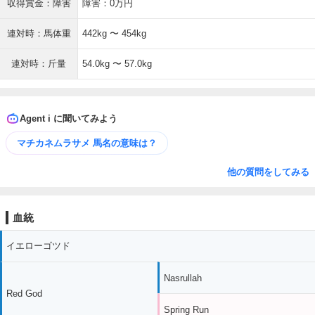
収得賞金：障害
障害：0万円
連対時：馬体重
442kg 〜 454kg
連対時：斤量
54.0kg 〜 57.0kg
Agent i に聞いてみよう
マチカネムラサメ 馬名の意味は？
他の質問をしてみる
血統
イエローゴツド
Nasrullah
Red God
Spring Run