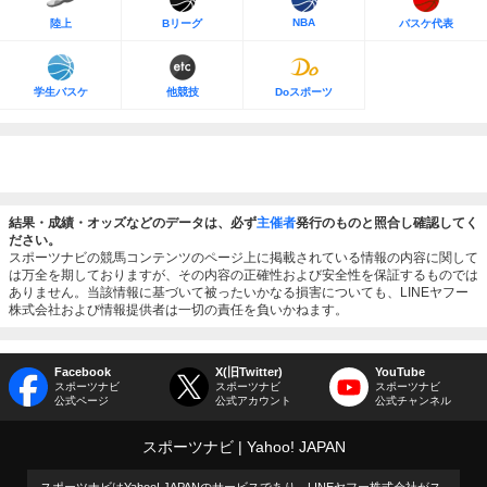
NBA
陸上
Bリーグ
バスケ代表
学生バスケ
他競技
Doスポーツ
結果・成績・オッズなどのデータは、必ず
主催者
発行のものと照合し確認してく
ださい。
スポーツナビの競馬コンテンツのページ上に掲載されている情報の内容に関して
は万全を期しておりますが、その内容の正確性および安全性を保証するものでは
ありません。当該情報に基づいて被ったいかなる損害についても、LINEヤフー
株式会社および情報提供者は一切の責任を負いかねます。
Facebook
X(旧Twitter)
YouTube
スポーツナビ
スポーツナビ
スポーツナビ
公式ページ
公式アカウント
公式チャンネル
スポーツナビ
Yahoo! JAPAN