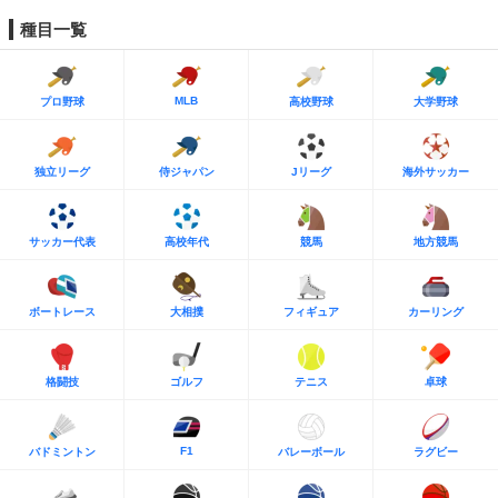
種目一覧
MLB
プロ野球
高校野球
大学野球
独立リーグ
侍ジャパン
Jリーグ
海外サッカー
サッカー代表
高校年代
競馬
地方競馬
ボートレース
大相撲
フィギュア
カーリング
格闘技
ゴルフ
テニス
卓球
F1
バドミントン
バレーボール
ラグビー