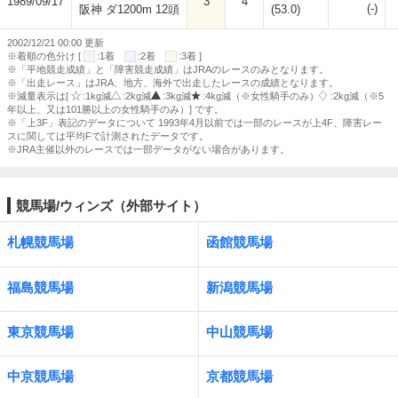
1989/09/17
3
4
(-)
阪神 ダ1200m 12頭
(53.0)
2002/12/21 00:00 更新
※着順の色分け [
:1着
:2着
:3着 ]
※「平地競走成績」と「障害競走成績」はJRAのレースのみとなります。
※「出走レース」はJRA、地方、海外で出走したレースの成績となります。
※減量表示は[
:1kg減
:2kg減
:3kg減
:4kg減（※女性騎手のみ）
:2kg減（※5
年以上、又は101勝以上の女性騎手のみ）] です。
※「上3F」表記のデータについて 1993年4月以前では一部のレースが上4F、障害レー
スに関しては平均Fで計測されたデータです。
※JRA主催以外のレースでは一部データがない場合があります。
競馬場/ウィンズ（外部サイト）
札幌競馬場
函館競馬場
福島競馬場
新潟競馬場
東京競馬場
中山競馬場
中京競馬場
京都競馬場