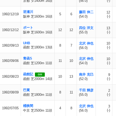
(-)
京都 ダ1400m 16頭
(56.0)
逆瀬川
藤田 伸二
12
1992/12/19
5
6
(-)
阪神 芝1600m 16頭
(54.0)
ポート
四位 洋文
13
1992/12/12
12
12
(-)
阪神 芝1600m 16頭
(55.0)
UHB
北沢 伸也
10
1992/09/13
8
7
函館 芝1800m 13頭
(-)
(56.0)
青函S
北沢 伸也
10
1992/09/06
11
10
(-)
函館 芝1200m 11頭
(54.0)
函館記
南井 克巳
9
GIII
1992/08/23
10
13
(-)
函館 芝2000m 14頭
(52.0)
巴賞
千田 輝彦
2
1992/08/09
8
11
(-)
函館 芝1800m 11頭
(55.0)
桶狭間
北沢 伸也
3
1992/07/05
4
8
(-)
中京 芝2500m 11頭
(56.0)