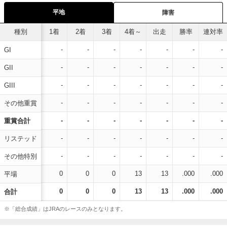
平地
障害
種別
1着
2着
3着
4着～
出走
勝率
連対率
-
-
-
-
-
-
-
GI
-
-
-
-
-
-
-
GII
-
-
-
-
-
-
-
GIII
-
-
-
-
-
-
-
その他重賞
-
-
-
-
-
-
-
重賞合計
-
-
-
-
-
-
-
リステッド
-
-
-
-
-
-
-
その他特別
0
0
0
13
13
.000
.000
平場
0
0
0
13
13
.000
.000
合計
※「総合成績」はJRAのレースのみとなります。