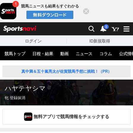
競馬ニュースも結果もすぐわかる
閉じる
スポーツナビ
検索
通知
i
ログイン
ID新規取得
競馬トップ
日程・結果
動画
ニュース
コラム
公式情
真中満＆五十嵐亮太が佐賀競馬予想に挑戦！（PR）
ハヤテヤシマ
牝 登録抹消
無料アプリで競馬情報をチェックする