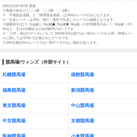
2002/12/20 00:00 更新
※着順の色分け [
:1着
:2着
:3着 ]
※「平地競走成績」と「障害競走成績」はJRAのレースのみとなります。
※「出走レース」はJRA、地方、海外で出走したレースの成績となります。
※減量表示は[
:1kg減
:2kg減
:3kg減
:4kg減（※女性騎手のみ）
:2kg減（※5
年以上、又は101勝以上の女性騎手のみ）] です。
※「上3F」表記のデータについて 1993年4月以前では一部のレースが上4F、障害レー
スに関しては平均Fで計測されたデータです。
※JRA主催以外のレースでは一部データがない場合があります。
競馬場/ウィンズ（外部サイト）
札幌競馬場
函館競馬場
福島競馬場
新潟競馬場
東京競馬場
中山競馬場
中京競馬場
京都競馬場
阪神競馬場
小倉競馬場