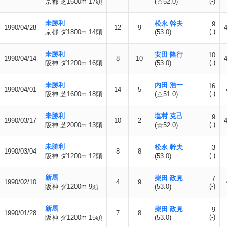
(-)
京都 芝1600m 17頭
(☆52.0)
未勝利
松永 幹夫
9
1990/04/28
12
9
(-)
京都 ダ1800m 14頭
(53.0)
未勝利
安田 隆行
10
1990/04/14
8
10
(-)
阪神 ダ1200m 16頭
(53.0)
未勝利
内田 浩一
16
1990/04/01
14
5
(-)
阪神 芝1600m 18頭
(△51.0)
未勝利
塩村 克己
9
1990/03/17
10
2
(-)
阪神 芝2000m 13頭
(☆52.0)
未勝利
松永 幹夫
3
1990/03/04
8
8
(-)
阪神 ダ1200m 12頭
(53.0)
新馬
柴田 政見
7
1990/02/10
4
9
(-)
阪神 ダ1200m 9頭
(53.0)
新馬
柴田 政見
9
1990/01/28
7
8
(-)
阪神 ダ1200m 15頭
(53.0)