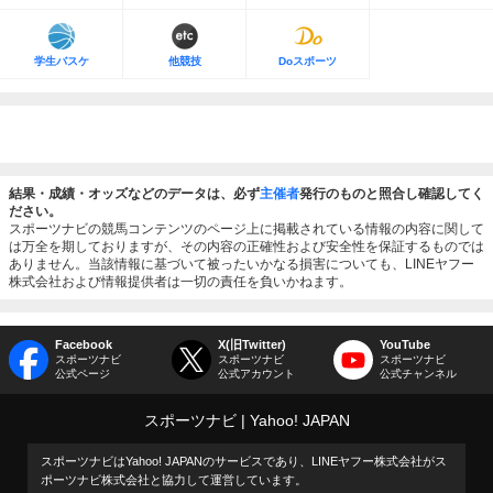
学生バスケ
他競技
Doスポーツ
結果・成績・オッズなどのデータは、必ず
主催者
発行のものと照合し確認してく
ださい。
スポーツナビの競馬コンテンツのページ上に掲載されている情報の内容に関して
は万全を期しておりますが、その内容の正確性および安全性を保証するものでは
ありません。当該情報に基づいて被ったいかなる損害についても、LINEヤフー
株式会社および情報提供者は一切の責任を負いかねます。
Facebook
X(旧Twitter)
YouTube
スポーツナビ
スポーツナビ
スポーツナビ
公式ページ
公式アカウント
公式チャンネル
スポーツナビ
Yahoo! JAPAN
スポーツナビはYahoo! JAPANのサービスであり、LINEヤフー株式会社がス
ポーツナビ株式会社と協力して運営しています。