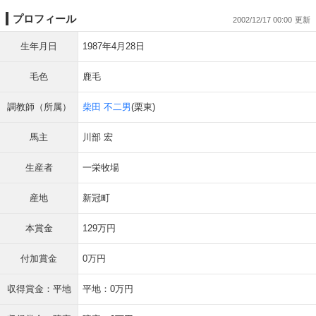
プロフィール
2002/12/17 00:00
生年月日
1987年4月28日
毛色
鹿毛
調教師（所属）
柴田 不二男
(栗東)
馬主
川部 宏
生産者
一栄牧場
産地
新冠町
本賞金
129万円
付加賞金
0万円
収得賞金：平地
平地：0万円