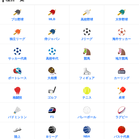
MLB
プロ野球
高校野球
大学野球
独立リーグ
侍ジャパン
Jリーグ
海外サッカー
サッカー代表
高校年代
競馬
地方競馬
ボートレース
大相撲
フィギュア
カーリング
格闘技
ゴルフ
テニス
卓球
F1
バドミントン
バレーボール
ラグビー
NBA
陸上
Bリーグ
バスケ代表