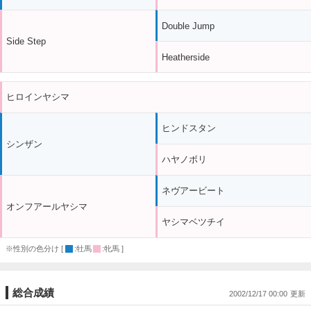
Double Jump
Side Step
Heatherside
ヒロインヤシマ
ヒンドスタン
シンザン
ハヤノボリ
ネヴアービート
オンフアールヤシマ
ヤシマベツチイ
※性別の色分け [
:牡馬
:牝馬 ]
総合成績
2002/12/17 00:00