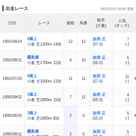
出走レース
2002/12/21 00:00
騎手
人気
日付
レース
着順
馬番
(オッズ)
(斤量)
4歳上
加用 正
7
1991/08/24
12
12
(-)
小倉 芝1200m 14頭
(57.0)
霧島賞
加用 正
5
1991/08/11
4
10
(-)
小倉 芝1700m 11頭
(56.0)
4歳上
加用 正
11
1991/07/20
11
11
(-)
小倉 ダ1000m 12頭
(57.0)
3歳上
加用 正
4
1990/09/02
7
11
(-)
小倉 芝1800m 11頭
(55.0)
3歳上
加用 正
5
1990/08/26
2
6
(-)
小倉 芝1800m 8頭
(55.0)
霧島賞
加用 正
5
1990/08/11
2
6