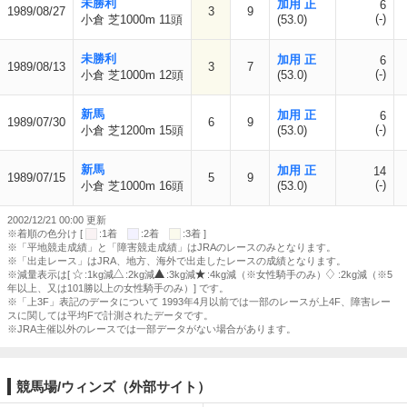
未勝利
加用 正
6
1989/08/27
3
9
(-)
小倉 芝1000m 11頭
(53.0)
未勝利
加用 正
6
1989/08/13
3
7
(-)
小倉 芝1000m 12頭
(53.0)
新馬
加用 正
6
1989/07/30
6
9
(-)
小倉 芝1200m 15頭
(53.0)
新馬
加用 正
14
1989/07/15
5
9
(-)
小倉 芝1000m 16頭
(53.0)
2002/12/21 00:00 更新
※着順の色分け [
:1着
:2着
:3着 ]
※「平地競走成績」と「障害競走成績」はJRAのレースのみとなります。
※「出走レース」はJRA、地方、海外で出走したレースの成績となります。
※減量表示は[
:1kg減
:2kg減
:3kg減
:4kg減（※女性騎手のみ）
:2kg減（※5
年以上、又は101勝以上の女性騎手のみ）] です。
※「上3F」表記のデータについて 1993年4月以前では一部のレースが上4F、障害レー
スに関しては平均Fで計測されたデータです。
※JRA主催以外のレースでは一部データがない場合があります。
競馬場/ウィンズ（外部サイト）