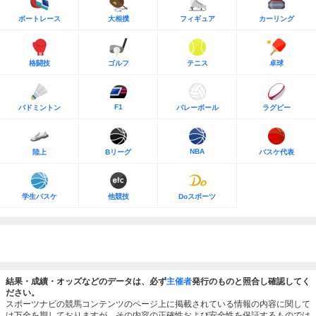
ボートレース
大相撲
フィギュア
カーリング
格闘技
ゴルフ
テニス
卓球
F1
バドミントン
バレーボール
ラグビー
NBA
陸上
Bリーグ
バスケ代表
学生バスケ
他競技
Doスポーツ
結果・成績・オッズなどのデータは、必ず
主催者
発行のものと照合し確認してく
ださい。
スポーツナビの競馬コンテンツのページ上に掲載されている情報の内容に関して
は万全を期しておりますが、その内容の正確性および安全性を保証するものでは