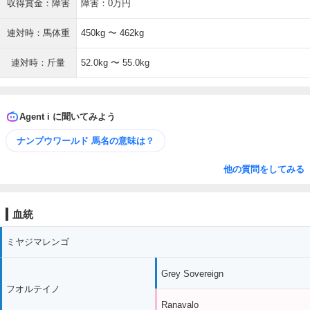
収得賞金：障害
障害：0万円
連対時：馬体重
450kg 〜 462kg
連対時：斤量
52.0kg 〜 55.0kg
Agent i に聞いてみよう
ナンプウワールド 馬名の意味は？
他の質問をしてみる
血統
ミヤジマレンゴ
Grey Sovereign
フオルテイノ
Ranavalo