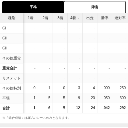
平地
障害
種別
1着
2着
3着
4着～
出走
勝率
連対率
-
-
-
-
-
-
-
GI
-
-
-
-
-
-
-
GII
-
-
-
-
-
-
-
GIII
-
-
-
-
-
-
-
その他重賞
-
-
-
-
-
-
-
重賞合計
-
-
-
-
-
-
-
リステッド
0
1
0
3
4
.000
.250
その他特別
1
5
5
9
20
.050
.300
平場
1
6
5
12
24
.042
.292
合計
※「総合成績」はJRAのレースのみとなります。