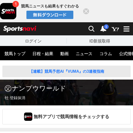
競馬ニュースも結果もすぐわかる
閉じる
スポーツナビ
検索
通知
i
ログイン
ID新規取得
競馬トップ
日程・結果
動画
ニュース
コラム
公式情
【連載】競馬予想AI『VUMA』の3連複指南
ナンプウワールド
牡 登録抹消
無料アプリで競馬情報をチェックする