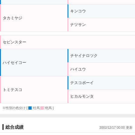
キンコウ
タカミヤジ
ナツサン
セビンスター
チヤイナロツク
ハイセイコー
ハイユウ
テスコボーイ
トミテスコ
ヒカルモンタ
※性別の色分け [
:牡馬
:牝馬 ]
総合成績
2002/12/17 00:00