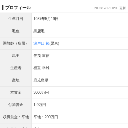
プロフィール
2002/12/17 00:00
生年月日
1987年5月19日
毛色
黒鹿毛
調教師（所属）
瀬戸口 勉
(栗東)
馬主
笠茂 重信
生産者
福重 幸雄
産地
鹿児島県
本賞金
3000万円
付加賞金
1.9万円
収得賞金：平地
平地：200万円