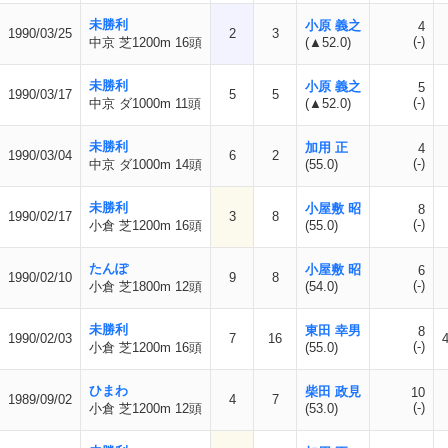
未勝利
小原 義之
4
1990/03/25
2
3
(-)
中京 芝1200m 16頭
(▲52.0)
未勝利
小原 義之
5
1990/03/17
5
5
(-)
中京 ダ1000m 11頭
(▲52.0)
未勝利
加用 正
4
1990/03/04
6
2
(-)
中京 ダ1000m 14頭
(55.0)
未勝利
小屋敷 昭
8
1990/02/17
3
8
(-)
小倉 芝1200m 16頭
(55.0)
たんぽ
小屋敷 昭
6
1990/02/10
9
8
(-)
小倉 芝1800m 12頭
(54.0)
未勝利
東田 幸男
8
1990/02/03
7
16
(-)
小倉 芝1200m 16頭
(55.0)
ひまわ
柴田 政見
10
1989/09/02
4
7
(-)
小倉 芝1200m 12頭
(53.0)