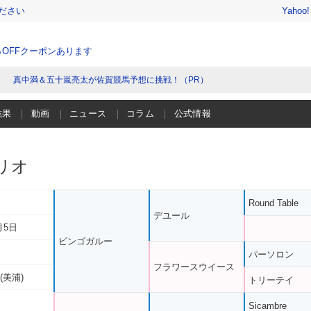
ださい
Yahoo
％OFFクーポンあります
真中満＆五十嵐亮太が佐賀競馬予想に挑戦！（PR）
結果
動画
ニュース
コラム
公式情報
リオ
Round Table
デユール
月5日
ビンゴガルー
パーソロン
フラワースウイース
(美浦)
トリーテイ
Sicambre