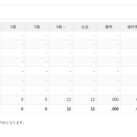
2着
3着
4着～
出走
勝率
連対
-
-
-
-
-
-
-
-
-
-
-
-
-
-
-
-
-
-
-
-
-
-
-
-
-
-
-
-
-
-
-
-
-
-
-
0
0
12
12
.000
0
0
12
12
.000
スのみとなります。