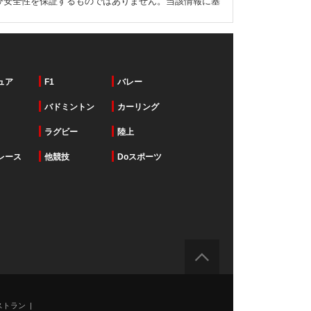
び安全性を保証するものではありません。当該情報に基
ュア
F1
バレー
バドミントン
カーリング
ラグビー
陸上
レース
他競技
Doスポーツ
ストラン