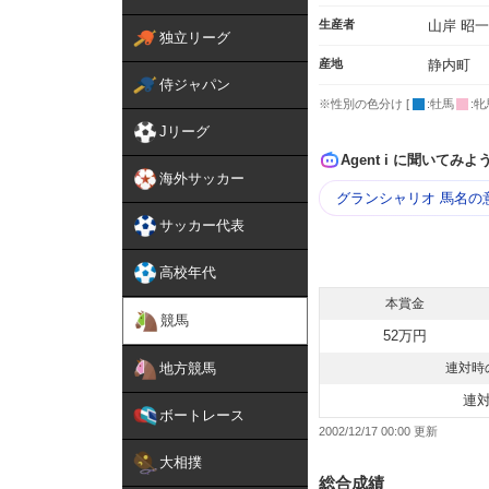
生産者
山岸 昭一
独立リーグ
産地
静内町
侍ジャパン
※性別の色分け [
:牡馬
:牝
Jリーグ
Agent i に聞いてみよ
海外サッカー
グランシャリオ 馬名の
サッカー代表
高校年代
本賞金
競馬
52万円
地方競馬
連対時
連
ボートレース
2002/12/17 00:00
大相撲
総合成績