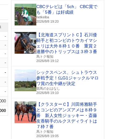
CBCテレビは「5ch」 CBC賞で
も「5番」は好成績
netkeiba
2026/8/8 19:20
率
【北海道スプリントＣ】石川倭
-
騎手と初コンビのトウカイマシ
-
ェリは大外８枠１０番 重賞２
連勝中のトリップスは３枠３番
-
馬トク報知
2026/8/8 19:12
-
-
シックスペンス、シュトラウス
参戦予定！仏G1ジャックルマロ
-
ワ賞の生中継が決定
競馬のおはなし
-
2026/8/8 19:10
.000
【クラスターＣ】川田将雅騎手
とコンビのアンズアメは８枠９
.000
番 新人女性ジョッキー・斎藤
友香騎手のルクスディライトは
７枠７番
馬トク報知
2026/8/8 19:05