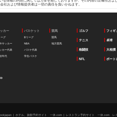
いる情報の内容に関しては万全を期しておりますが、その内容の正確性およ
式会社および情報提供者は一切の責任を負いかねます。
ッカー
バスケット
競馬
ゴルフ
フィギ
リーグ
Bリーグ
競馬
テニス
卓球
外サッカー
NBA
地方競馬
格闘技
大相撲
ッカー代表
バスケ代表
校年代
学生バスケ
NFL
ボート
to
kjapan
ホテル、旅館予約サイト 一休.com
レストラン予約サイト 一休.com レ