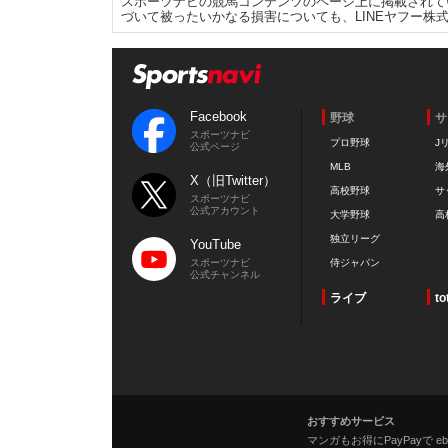
スポーツナビの競馬コンテンツのページ上に掲載されて
づいて被ったいかなる損害についても、LINEヤフー株
Facebook
野球
サ
スポーツナビ
プロ野球
J
公式ページ
MLB
海
X（旧Twitter）
高校野球
サ
スポーツナビ
公式アカウント
大学野球
高
独立リーグ
YouTube
スポーツナビ
侍ジャパン
公式チャンネル
ライブ
to
おすすめサービス
マンガもお得にPayPayで eboo