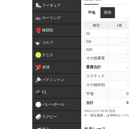
フィギュア
平地
障害
カーリング
種別
1着
格闘技
GI
-
GII
-
ゴルフ
GIII
-
テニス
その他重賞
-
重賞合計
-
卓球
リステッド
-
バドミントン
その他特別
-
F1
平場
0
合計
0
バレーボール
2002/12/17 00:00 更新
※「総合成績」はJRAのレー
ラグビー
出走レース