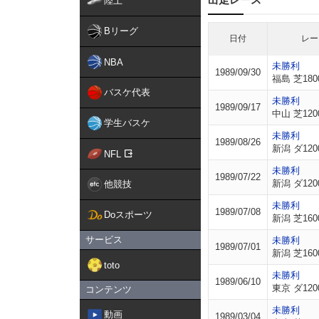
陸上
Bリーグ
日付
レー
NBA
未勝利
1989/09/30
福島 芝180
バスケ代表
未勝利
1989/09/17
中山 芝120
学生バスケ
未勝利
1989/08/26
新潟 ダ120
NFL
未勝利
1989/07/22
新潟 ダ120
他競技
未勝利
1989/07/08
Doスポーツ
新潟 芝160
サービス
未勝利
1989/07/01
新潟 芝160
toto
未勝利
1989/06/10
東京 ダ120
コンテンツ
未勝利
動画
1989/03/04