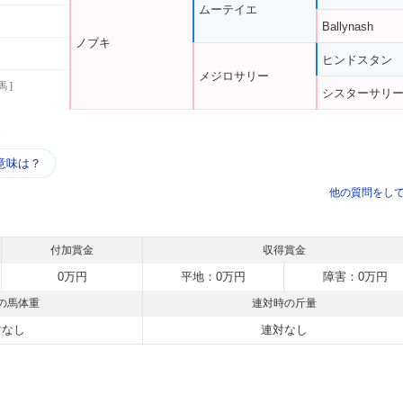
ムーテイエ
Ballynash
ノブキ
ヒンドスタン
メジロサリー
馬 ]
シスターサリ
う
意味は？
他の質問をし
付加賞金
収得賞金
0万円
平地：0万円
障害：0万円
の馬体重
連対時の斤量
対なし
連対なし