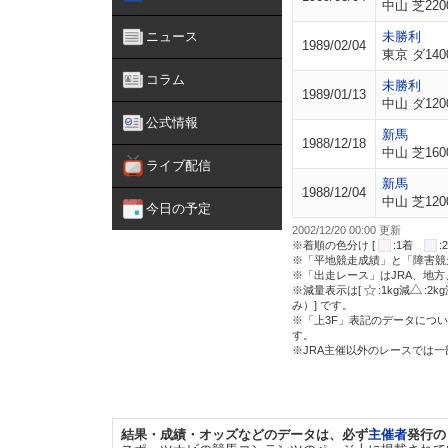
中山 芝220
ニュース
未勝利
1989/02/04
東京 ダ140
コラム
未勝利
1989/01/13
中山 ダ120
公式情報
新馬
1988/12/18
中山 芝160
ライブ配信
新馬
1988/12/04
中山 芝120
今日の予定
2002/12/20 00:00 更新
※着順の色分け [
:1着
※「平地競走成績」と「障害競
※「出走レース」はJRA、地
※減量表示は[
:1kg減
:2k
み）] です。
※「上3F」表記のデータについ
す。
※JRA主催以外のレースでは
結果・成績・オッズなどのデータは、必ず
主催者
発行の