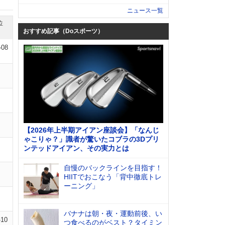
ニュース一覧
位
おすすめ記事（Doスポーツ）
-08
【2026年上半期アイアン座談会】「なんじ
ゃこりゃ？」識者が驚いたコブラの3Dプリ
ンテッドアイアン、その実力とは
自慢のバックラインを目指す！
HIITでおこなう「背中徹底トレ
ーニング」
バナナは朝・夜・運動前後、い
-10
つ食べるのがベスト？タイミン