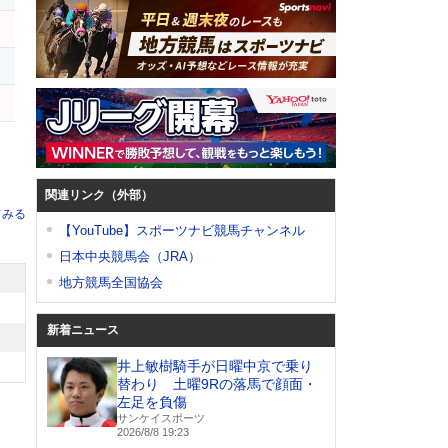
ー
関連リンク（外部）
てみる
【YouTube】スポーツナビ競馬チャンネル
日本中央競馬会（JRA）
地方競馬全国協会
新着ニュース
井上敏樹騎手が日曜中京で乗り
替わり 土曜9Rの落馬で顔面・
左足を負傷
サンケイスポーツ
2026/8/8 19:23