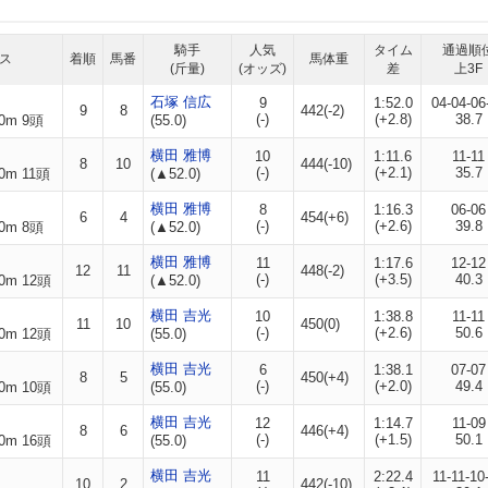
騎手
人気
タイム
通過順
ス
着順
馬番
馬体重
(斤量)
(オッズ)
差
上3F
石塚 信広
9
1:52.0
04-04-06
9
8
442(-2)
(-)
(+2.8)
38.7
0m 9頭
(55.0)
横田 雅博
10
1:11.6
11-11
8
10
444(-10)
(-)
(+2.1)
35.7
0m 11頭
(▲52.0)
横田 雅博
8
1:16.3
06-06
6
4
454(+6)
(-)
(+2.6)
39.8
0m 8頭
(▲52.0)
横田 雅博
11
1:17.6
12-12
12
11
448(-2)
(-)
(+3.5)
40.3
0m 12頭
(▲52.0)
横田 吉光
10
1:38.8
11-11
11
10
450(0)
(-)
(+2.6)
50.6
0m 12頭
(55.0)
横田 吉光
6
1:38.1
07-07
8
5
450(+4)
(-)
(+2.0)
49.4
0m 10頭
(55.0)
横田 吉光
12
1:14.7
11-09
8
6
446(+4)
(-)
(+1.5)
50.1
0m 16頭
(55.0)
横田 吉光
11
2:22.4
11-11-10
10
2
442(-10)