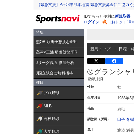
【緊急支援】令和8年熊本地震 緊急支援募金にご協力く
IDでもっと便利に
新規取得
ログイン
［おトク］10
特集
燕OB 競馬予想挑む/PR
競馬トップ
日程・
髙津×三浦 監督対談/PR
Jリーグ戦力 徹底分析
グランシャ
J国立試合に無料招待
登録抹消
種目
性齢
牡
プロ野球
生年月日
1986年5
MLB
毛色
鹿毛
高校野球
調教師（所属）
田子 冬樹
馬主
渡邉 満男
大学野球