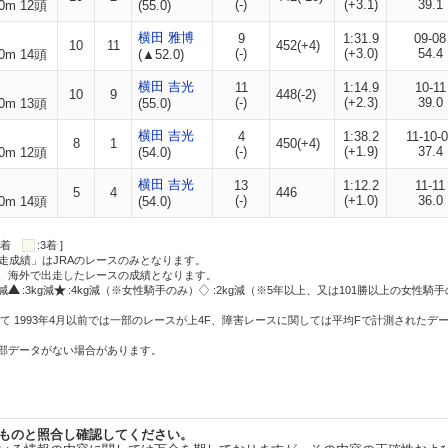
(-)
(+3.1)
39.1
0m 12頭
(55.0)
横田 雅博
9
1:31.9
09-08
10
11
452(+4)
(-)
(+3.0)
54.4
0m 14頭
(▲52.0)
横田 吉光
11
1:14.9
10-11
10
9
448(-2)
(-)
(+2.3)
39.0
0m 13頭
(55.0)
横田 吉光
4
1:38.2
11-10-
8
1
450(+4)
(-)
(+1.9)
37.4
0m 12頭
(54.0)
横田 吉光
13
1:12.2
11-11
5
4
446
(-)
(+1.0)
36.0
0m 14頭
(54.0)
:2着
:3着 ]
走成績」はJRAのレースのみとなります。
方、海外で出走したレースの成績となります。
g減
:3kg減
:4kg減（※女性騎手のみ）
:2kg減（※5年以上、又は101勝以上の女性騎手
て 1993年4月以前では一部のレースが上4F、障害レースに関しては平均Fで計測されたデ
一部データがない場合があります。
ものと照合し確認してください。