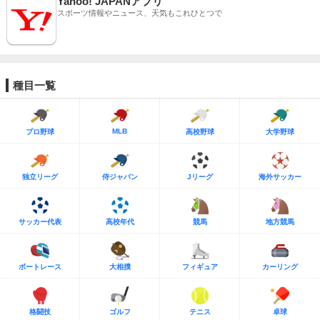
Yahoo! JAPANアプリ
スポーツ情報やニュース、天気もこれひとつで
種目一覧
MLB
プロ野球
高校野球
大学野球
独立リーグ
侍ジャパン
Jリーグ
海外サッカー
サッカー代表
高校年代
競馬
地方競馬
ボートレース
大相撲
フィギュア
カーリング
格闘技
ゴルフ
テニス
卓球