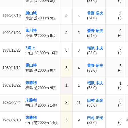
(-)
東京 ダ1200m 8頭
(55.0)
勝山城
菅野 昭夫
9
1990/02/10
9
4
(-)
小倉 芝2000m 9頭
(54.0)
紫川特
菅野 昭夫
6
1990/01/28
8
5
(-)
小倉 芝2000m 9頭
(54.0)
3歳上
増沢 末夫
3
1989/12/23
6
3
(-)
中山 ダ1800m 16頭
(53.0)
霊山特
菅野 昭夫
5
1989/11/12
3
4
(-)
福島 芝2000m 9頭
(53.0)
未勝利
増沢 末夫
1
1989/10/22
1
1
(-)
福島 芝2000m 9頭
(53.0)
未勝利
田村 正光
2
1989/09/24
3
11
(-)
中山 芝2000m 14頭
(53.0)
未勝利
田村 正光
3
1989/09/10
3
9
(-)
中山 芝2000m 14頭
(53.0)