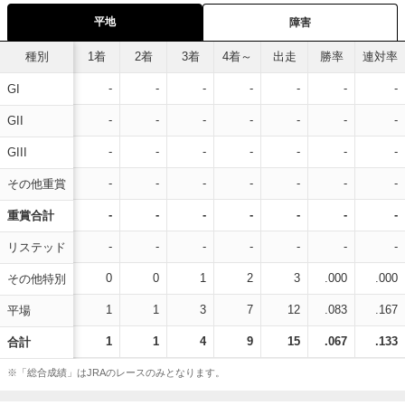
平地
障害
種別
1着
2着
3着
4着～
出走
勝率
連対率
-
-
-
-
-
-
-
GI
-
-
-
-
-
-
-
GII
-
-
-
-
-
-
-
GIII
-
-
-
-
-
-
-
その他重賞
-
-
-
-
-
-
-
重賞合計
-
-
-
-
-
-
-
リステッド
0
0
1
2
3
.000
.000
その他特別
1
1
3
7
12
.083
.167
平場
1
1
4
9
15
.067
.133
合計
※「総合成績」はJRAのレースのみとなります。