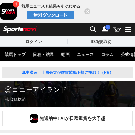
競馬ニュースも結果もすぐわかる
閉じる
スポーツナビ
検索
通知
i
ログイン
ID新規取得
競馬トップ
日程・結果
動画
ニュース
コラム
公式情
真中満＆五十嵐亮太が佐賀競馬予想に挑戦！（PR）
コニーアイランド
牝 登録抹消
先週的中! AIが日曜重賞を大予想