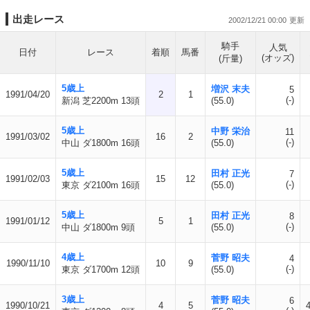
出走レース
2002/12/21 00:00
騎手
人気
日付
レース
着順
馬番
(オッズ)
(斤量)
5歳上
増沢 末夫
5
1991/04/20
2
1
(-)
新潟 芝2200m 13頭
(55.0)
5歳上
中野 栄治
11
1991/03/02
16
2
(-)
中山 ダ1800m 16頭
(55.0)
5歳上
田村 正光
7
1991/02/03
15
12
(-)
東京 ダ2100m 16頭
(55.0)
5歳上
田村 正光
8
1991/01/12
5
1
(-)
中山 ダ1800m 9頭
(55.0)
4歳上
菅野 昭夫
4
1990/11/10
10
9
(-)
東京 ダ1700m 12頭
(55.0)
3歳上
菅野 昭夫
6
1990/10/21
4
5