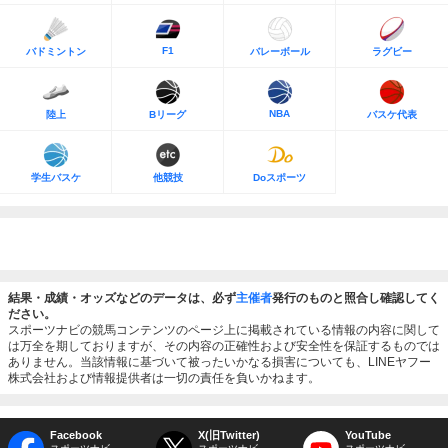
F1
バドミントン
バレーボール
ラグビー
NBA
陸上
Bリーグ
バスケ代表
学生バスケ
他競技
Doスポーツ
結果・成績・オッズなどのデータは、必ず
主催者
発行のものと照合し確認してく
ださい。
スポーツナビの競馬コンテンツのページ上に掲載されている情報の内容に関して
は万全を期しておりますが、その内容の正確性および安全性を保証するものでは
ありません。当該情報に基づいて被ったいかなる損害についても、LINEヤフー
株式会社および情報提供者は一切の責任を負いかねます。
Facebook
X(旧Twitter)
YouTube