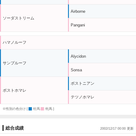
Airborne
ソーダストリーム
Pangani
ハマノルーフ
Alycidon
サンプルーフ
Sonsa
ボストニアン
ボストホマレ
テツノホマレ
※性別の色分け [
:牡馬
:牝馬 ]
総合成績
2002/12/17 00:00