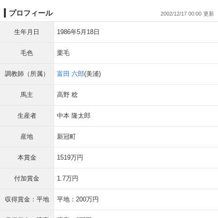
プロフィール
2002/12/17 00:00
生年月日
1986年5月18日
毛色
栗毛
調教師（所属）
富田 六郎
(美浦)
馬主
高野 稔
生産者
中本 隆太郎
産地
新冠町
本賞金
1519万円
付加賞金
1.7万円
収得賞金：平地
平地：200万円