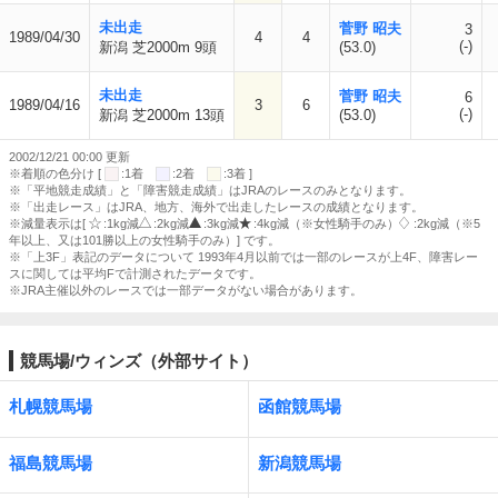
未出走
菅野 昭夫
3
1989/04/30
4
4
(-)
新潟 芝2000m 9頭
(53.0)
未出走
菅野 昭夫
6
1989/04/16
3
6
(-)
新潟 芝2000m 13頭
(53.0)
2002/12/21 00:00 更新
※着順の色分け [
:1着
:2着
:3着 ]
※「平地競走成績」と「障害競走成績」はJRAのレースのみとなります。
※「出走レース」はJRA、地方、海外で出走したレースの成績となります。
※減量表示は[
:1kg減
:2kg減
:3kg減
:4kg減（※女性騎手のみ）
:2kg減（※5
年以上、又は101勝以上の女性騎手のみ）] です。
※「上3F」表記のデータについて 1993年4月以前では一部のレースが上4F、障害レー
スに関しては平均Fで計測されたデータです。
※JRA主催以外のレースでは一部データがない場合があります。
競馬場/ウィンズ（外部サイト）
札幌競馬場
函館競馬場
福島競馬場
新潟競馬場