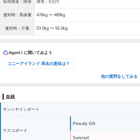
収得賞金：障害
障害：0万円
連対時：馬体重
476kg 〜 480kg
連対時：斤量
53.0kg 〜 55.0kg
Agent i に聞いてみよう
コニーアイランド 馬名の意味は？
他の質問をしてみる
血統
サンシヤインボーイ
Princely Gift
テスコボーイ
Suncourt