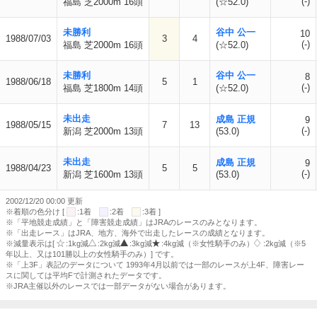
(-)
福島 芝2000m 16頭
(☆52.0)
未勝利
谷中 公一
10
1988/07/03
3
4
(-)
福島 芝2000m 16頭
(☆52.0)
未勝利
谷中 公一
8
1988/06/18
5
1
(-)
福島 芝1800m 14頭
(☆52.0)
未出走
成島 正規
9
1988/05/15
7
13
(-)
新潟 芝2000m 13頭
(53.0)
未出走
成島 正規
9
1988/04/23
5
5
(-)
新潟 芝1600m 13頭
(53.0)
2002/12/20 00:00 更新
※着順の色分け [
:1着
:2着
:3着 ]
※「平地競走成績」と「障害競走成績」はJRAのレースのみとなります。
※「出走レース」はJRA、地方、海外で出走したレースの成績となります。
※減量表示は[
:1kg減
:2kg減
:3kg減
:4kg減（※女性騎手のみ）
:2kg減（※5
年以上、又は101勝以上の女性騎手のみ）] です。
※「上3F」表記のデータについて 1993年4月以前では一部のレースが上4F、障害レー
スに関しては平均Fで計測されたデータです。
※JRA主催以外のレースでは一部データがない場合があります。