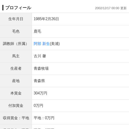
プロフィール
2002/12/17 00:00
生年月日
1985年2月26日
毛色
鹿毛
調教師（所属）
阿部 新生
(美浦)
馬主
古川 馨
生産者
青森牧場
産地
青森県
本賞金
304万円
付加賞金
0万円
収得賞金：平地
平地：0万円