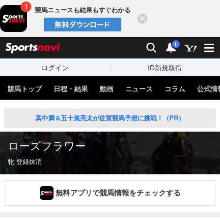
競馬ニュースも結果もすぐわかる
閉じる
スポーツナビ
検索
通知
i
ログイン
ID新規取得
競馬トップ
日程・結果
動画
ニュース
コラム
公式情
真中満＆五十嵐亮太が佐賀競馬予想に挑戦！（PR）
ローズフラワー
牝 登録抹消
無料アプリで競馬情報をチェックする