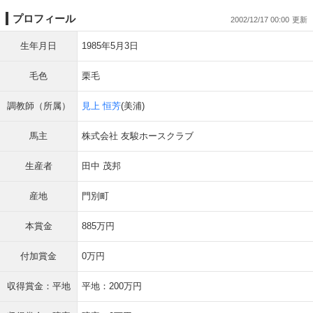
プロフィール
2002/12/17 00:00
生年月日
1985年5月3日
毛色
栗毛
調教師（所属）
見上 恒芳
(美浦)
馬主
株式会社 友駿ホースクラブ
生産者
田中 茂邦
産地
門別町
本賞金
885万円
付加賞金
0万円
収得賞金：平地
平地：200万円