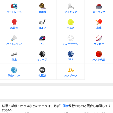
ボートレース
大相撲
フィギュア
カーリング
格闘技
ゴルフ
テニス
卓球
F1
バドミントン
バレーボール
ラグビー
NBA
陸上
Bリーグ
バスケ代表
学生バスケ
他競技
Doスポーツ
結果・成績・オッズなどのデータは、必ず
主催者
発行のものと照合し確認してく
ださい。