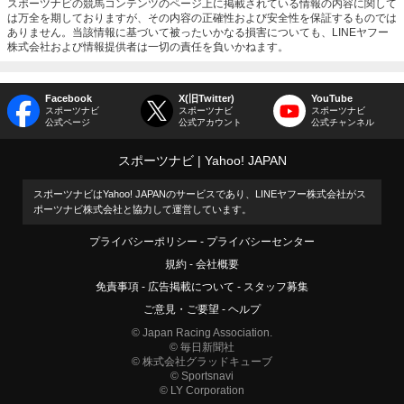
スポーツナビの競馬コンテンツのページ上に掲載されている情報の内容に関して
は万全を期しておりますが、その内容の正確性および安全性を保証するものでは
ありません。当該情報に基づいて被ったいかなる損害についても、LINEヤフー
株式会社および情報提供者は一切の責任を負いかねます。
Facebook
X(旧Twitter)
YouTube
スポーツナビ
スポーツナビ
スポーツナビ
公式ページ
公式アカウント
公式チャンネル
スポーツナビ
Yahoo! JAPAN
スポーツナビはYahoo! JAPANのサービスであり、LINEヤフー株式会社がス
ポーツナビ株式会社と協力して運営しています。
プライバシーポリシー
プライバシーセンター
規約
会社概要
免責事項
広告掲載について
スタッフ募集
ご意見・ご要望
ヘルプ
© Japan Racing Association.
© 毎日新聞社
© 株式会社グラッドキューブ
© Sportsnavi
© LY Corporation