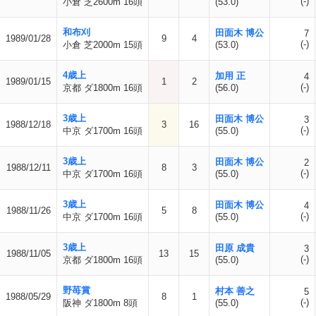
(-)
小倉 芝2600m 16頭
(53.0)
和布刈
田面木 博公
7
1989/01/28
9
4
(-)
小倉 芝2000m 15頭
(53.0)
4歳上
加用 正
4
1989/01/15
1
2
(-)
京都 ダ1800m 16頭
(56.0)
3歳上
田面木 博公
3
1988/12/18
3
16
(-)
中京 ダ1700m 16頭
(55.0)
3歳上
田面木 博公
2
1988/12/11
8
3
(-)
中京 ダ1700m 16頭
(55.0)
3歳上
田面木 博公
4
1988/11/26
5
8
(-)
中京 ダ1700m 16頭
(55.0)
3歳上
田原 成貴
3
1988/11/05
13
15
(-)
京都 ダ1800m 16頭
(55.0)
野苺賞
村本 善之
5
1988/05/29
8
1
(-)
阪神 ダ1800m 8頭
(55.0)