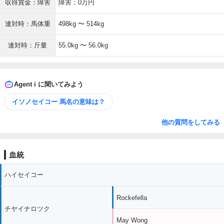
収得賞金：障害
障害：0万円
連対時：馬体重
498kg 〜 514kg
連対時：斤量
55.0kg 〜 56.0kg
Agent i に聞いてみよう
イソノセイコー 馬名の意味は？
他の質問をしてみる
血統
ハイセイコー
Rockefella
チヤイナロツク
May Wong