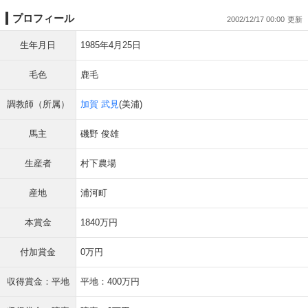
プロフィール
2002/12/17 00:00
生年月日
1985年4月25日
毛色
鹿毛
調教師（所属）
加賀 武見
(美浦)
馬主
磯野 俊雄
生産者
村下農場
産地
浦河町
本賞金
1840万円
付加賞金
0万円
収得賞金：平地
平地：400万円