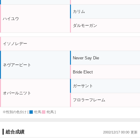
カリム
ハイユウ
ダルモーガン
イソノレデー
Never Say Die
ネヴアービート
Bride Elect
ガーサント
オパールニツト
フロラーフレーム
※性別の色分け [
:牡馬
:牝馬 ]
総合成績
2002/12/17 00:00