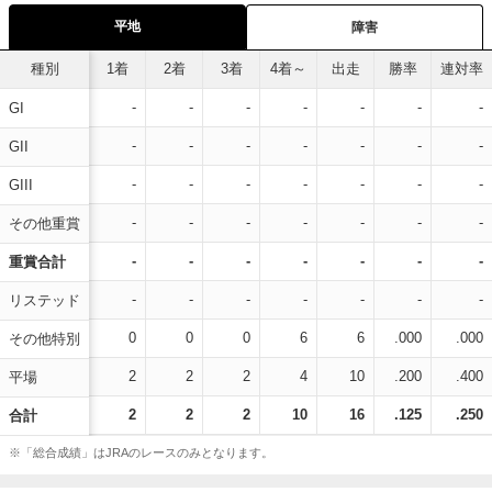
平地
障害
種別
1着
2着
3着
4着～
出走
勝率
連対率
-
-
-
-
-
-
-
GI
-
-
-
-
-
-
-
GII
-
-
-
-
-
-
-
GIII
-
-
-
-
-
-
-
その他重賞
-
-
-
-
-
-
-
重賞合計
-
-
-
-
-
-
-
リステッド
0
0
0
6
6
.000
.000
その他特別
2
2
2
4
10
.200
.400
平場
2
2
2
10
16
.125
.250
合計
※「総合成績」はJRAのレースのみとなります。