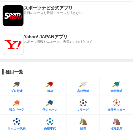
スポーツナビ公式アプリ
注目のレースも最新ニュースも逃さない
Yahoo! JAPANアプリ
スポーツ情報やニュース、天気もこれひとつで
種目一覧
MLB
プロ野球
高校野球
大学野球
独立リーグ
侍ジャパン
Jリーグ
海外サッカー
サッカー代表
高校年代
競馬
地方競馬