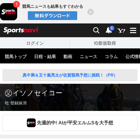
競馬ニュースも結果もすぐわかる
閉じる
スポーツナビ
検索
通知
i
ログイン
ID新規取得
競馬トップ
日程・結果
動画
ニュース
コラム
公式情
真中満＆五十嵐亮太が佐賀競馬予想に挑戦！（PR）
イソノセイコー
牡 登録抹消
先週的中! AIが平安エルムSを大予想