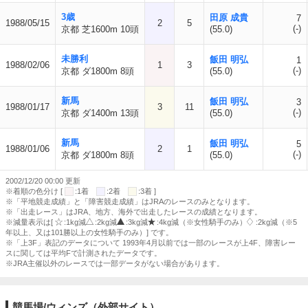
3歳
田原 成貴
7
1988/05/15
2
5
(-)
京都 芝1600m 10頭
(55.0)
未勝利
飯田 明弘
1
1988/02/06
1
3
(-)
京都 ダ1800m 8頭
(55.0)
新馬
飯田 明弘
3
1988/01/17
3
11
(-)
京都 ダ1400m 13頭
(55.0)
新馬
飯田 明弘
5
1988/01/06
2
1
(-)
京都 ダ1800m 8頭
(55.0)
2002/12/20 00:00 更新
※着順の色分け [
:1着
:2着
:3着 ]
※「平地競走成績」と「障害競走成績」はJRAのレースのみとなります。
※「出走レース」はJRA、地方、海外で出走したレースの成績となります。
※減量表示は[
:1kg減
:2kg減
:3kg減
:4kg減（※女性騎手のみ）
:2kg減（※5
年以上、又は101勝以上の女性騎手のみ）] です。
※「上3F」表記のデータについて 1993年4月以前では一部のレースが上4F、障害レー
スに関しては平均Fで計測されたデータです。
※JRA主催以外のレースでは一部データがない場合があります。
競馬場/ウィンズ（外部サイト）