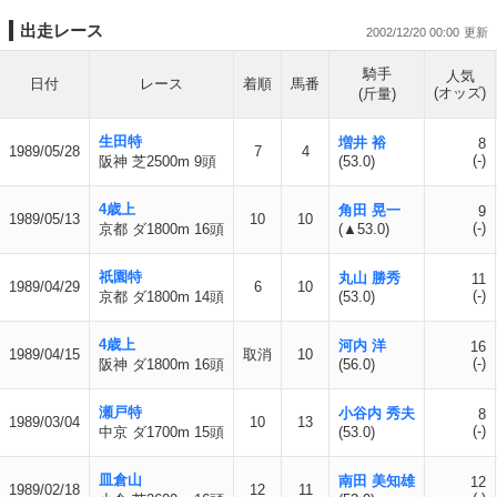
出走レース
2002/12/20 00:00
騎手
人気
日付
レース
着順
馬番
(オッズ)
(斤量)
生田特
増井 裕
8
1989/05/28
7
4
(-)
阪神 芝2500m 9頭
(53.0)
4歳上
角田 晃一
9
1989/05/13
10
10
(-)
京都 ダ1800m 16頭
(▲53.0)
祇園特
丸山 勝秀
11
1989/04/29
6
10
(-)
京都 ダ1800m 14頭
(53.0)
4歳上
河内 洋
16
1989/04/15
取消
10
(-)
阪神 ダ1800m 16頭
(56.0)
瀬戸特
小谷内 秀夫
8
1989/03/04
10
13
(-)
中京 ダ1700m 15頭
(53.0)
皿倉山
南田 美知雄
12
1989/02/18
12
11