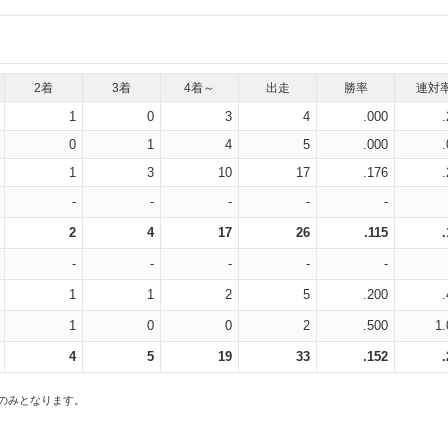
2着
3着
4着～
出走
勝率
連対
1
0
3
4
.000
0
1
4
5
.000
1
3
10
17
.176
-
-
-
-
-
2
4
17
26
.115
-
-
-
-
-
1
1
2
5
.200
1
0
0
2
.500
1.
4
5
19
33
.152
スのみとなります。