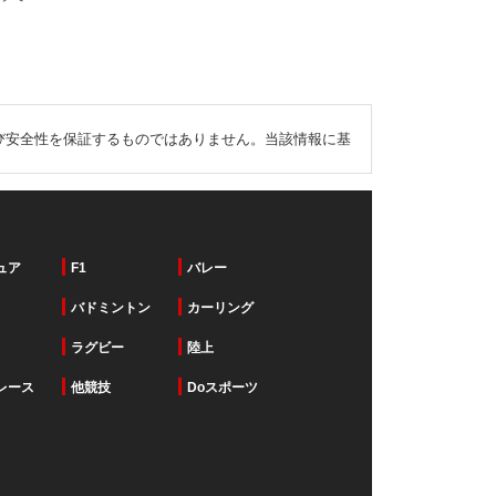
び安全性を保証するものではありません。当該情報に基
ュア
F1
バレー
バドミントン
カーリング
ラグビー
陸上
レース
他競技
Doスポーツ