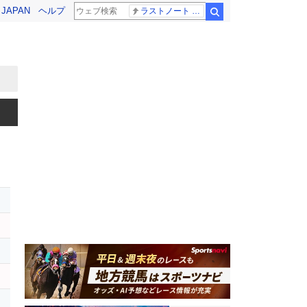
! JAPAN
ヘルプ
ラストノート 内田有紀
検索
イ
ー
ン