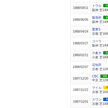
トウル
GI
1988/09/11
阪神 芝140
阪急杯
GI
1988/06/05
阪神 芝140
栗東S
1988/04/24
京都 芝160
コーラ
1988/03/27
阪神 芝140
小倉大
GI
1988/02/21
小倉 芝180
淀短距
1988/02/07
京都 芝120
CBC
GIII
1987/12/20
中京 芝120
マイル
G
1987/11/22
京都 芝160
スワン
G
1987/11/01
京都 芝140