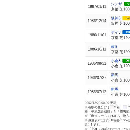
シンザ
GI
1987/01/11
京都 芝160
阪神3
GI
1986/12/14
阪神 芝160
デイ3
GII
1986/11/01
京都 芝140
萩S
1986/10/11
京都 芝120
小倉3
GII
1986/08/31
小倉 芝120
新馬
1986/07/27
小倉 芝100
新馬
1986/07/12
小倉 芝100
2002/12/20 00:00 更新
※着順の色分け [
:1着
※「平地競走成績」と「障害競
※「出走レース」はJRA、地
※減量表示は[
:1kg減
:2k
み）] です。
※「上3F」表記のデータについ