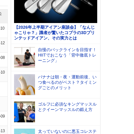
位
【2026年上半期アイアン座談会】「なんじ
-10
ゃこりゃ？」識者が驚いたコブラの3Dプリ
ンテッドアイアン、その実力とは
-12
自慢のバックラインを目指す！
HIITでおこなう「背中徹底トレ
-08
ーニング」
-10
バナナは朝・夜・運動前後、い
つ食べるのがベスト？タイミン
グごとのメリット
ゴルフに必須なキングマッスル
とクイーンマッスルの鍛え方
-09
-13
太っていないのに悪玉コレステ