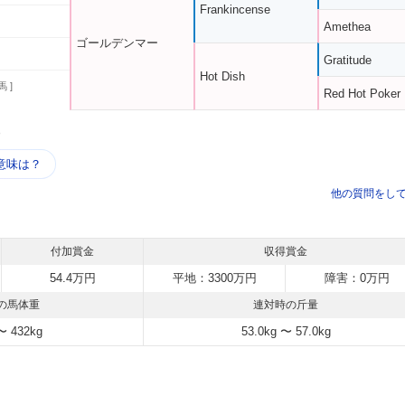
Frankincense
Amethea
ゴールデンマー
Gratitude
Hot Dish
馬 ]
Red Hot Poker
う
意味は？
他の質問をし
付加賞金
収得賞金
54.4万円
平地：3300万円
障害：0万円
の馬体重
連対時の斤量
〜 432kg
53.0kg 〜 57.0kg