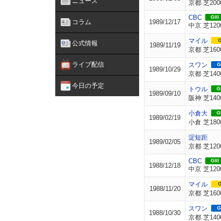
ニュース
京都 芝200
CBC
GIII
コラム
1989/12/17
中京 芝120
マイル
G
公式情報
1989/11/19
京都 芝160
ライブ配信
スワン
G
1989/10/29
京都 芝140
今日の予定
トウル
GI
1989/09/10
阪神 芝140
小倉大
GI
1989/02/19
小倉 芝180
淀短距
1989/02/05
京都 芝120
CBC
GIII
1988/12/18
中京 芝120
マイル
G
1988/11/20
京都 芝160
スワン
G
1988/10/30
京都 芝140