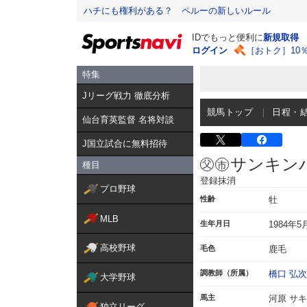
ハチにも権利がある？ ペルーの新しいルール
IDでもっと便利に
新規取得
ログイン
［おトク］10
特集
Jリーグ戦力 徹底分析
競馬トップ
日程・
仙台育英監督 名将対談
J国立試合に無料招待
サンキン
種目
登録抹消
プロ野球
性齢
牡
MLB
生年月日
1984年5
高校野球
毛色
鹿毛
調教師（所属）
橋口 弘
大学野球
馬主
河原 サ
独立リーグ