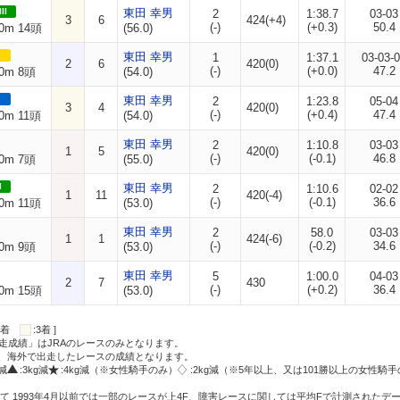
II
東田 幸男
2
1:38.7
03-03
3
6
424(+4)
(-)
(+0.3)
50.4
0m 14頭
(56.0)
東田 幸男
1
1:37.1
03-03-
2
6
420(0)
(-)
(+0.0)
47.2
0m 8頭
(54.0)
東田 幸男
2
1:23.8
05-04
3
4
420(0)
(-)
(+0.4)
47.4
0m 11頭
(54.0)
東田 幸男
2
1:10.8
03-03
1
5
420(0)
(-)
(-0.1)
46.8
0m 7頭
(55.0)
I
東田 幸男
2
1:10.6
02-02
1
11
420(-4)
(-)
(-0.1)
36.6
0m 11頭
(53.0)
東田 幸男
2
58.0
03-03
1
1
424(-6)
(-)
(-0.2)
34.6
0m 9頭
(53.0)
東田 幸男
5
1:00.0
04-03
2
7
430
(-)
(+0.2)
36.4
0m 15頭
(53.0)
:2着
:3着 ]
走成績」はJRAのレースのみとなります。
方、海外で出走したレースの成績となります。
g減
:3kg減
:4kg減（※女性騎手のみ）
:2kg減（※5年以上、又は101勝以上の女性騎手
て 1993年4月以前では一部のレースが上4F、障害レースに関しては平均Fで計測されたデ