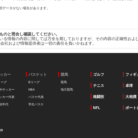
一部データがない場合があります。
ものと照合し確認してください。
いる情報の内容に関しては万全を期しておりますが、その内容の正確性およ
式会社および情報提供者は一切の責任を負いかねます。
ッカー
バスケット
競馬
ゴルフ
フィギ
リーグ
Bリーグ
競馬
テニス
卓球
外サッカー
NBA
地方競馬
格闘技
大相撲
ッカー代表
バスケ代表
校年代
学生バスケ
NFL
ボート
to