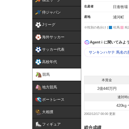
生産者
日進牧場
侍ジャパン
産地
浦河町
Jリーグ
※性別の色分け [
:牡馬
:牝
海外サッカー
Agent i に聞いてみよ
サッカー代表
サンキンハヤテ 馬名の
高校年代
競馬
本賞金
地方競馬
2億440万円
連対時
ボートレース
420kg 
大相撲
2002/12/17 00:00
フィギュア
総合成績