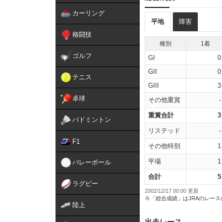
カーリング
平地
障害
格闘技
種別
1着
ゴルフ
GI
0
GII
0
テニス
GIII
3
卓球
その他重賞
-
重賞合計
3
バドミントン
リステッド
-
F1
その他特別
1
平場
1
バレーボール
合計
5
ラグビー
2002/12/17 00:00 更新
※「総合成績」はJRAのレー
陸上
出走レース