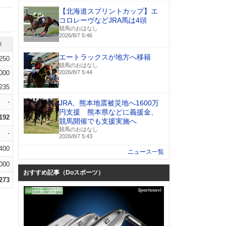
【北海道スプリントカップ】エ
コロレーヴなどJRA馬は4頭
競馬のおはなし
2026/8/7 5:46
率
エートラックスが地方へ移籍
.250
競馬のおはなし
.000
2026/8/7 5:44
.235
-
JRA、熊本地震被災地へ1600万
円支援 熊本県などに義援金、
.192
競馬開催でも支援実施へ
競馬のおはなし
-
2026/8/7 5:43
.400
ニュース一覧
000
おすすめ記事（Doスポーツ）
.273