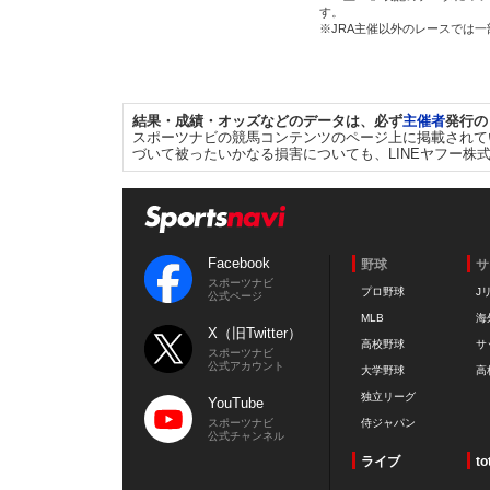
す。
※JRA主催以外のレースでは
結果・成績・オッズなどのデータは、必ず
主催者
発行の
スポーツナビの競馬コンテンツのページ上に掲載されて
づいて被ったいかなる損害についても、LINEヤフー株
Facebook
野球
サ
スポーツナビ
プロ野球
J
公式ページ
MLB
海
X（旧Twitter）
高校野球
サ
スポーツナビ
公式アカウント
大学野球
高
独立リーグ
YouTube
スポーツナビ
侍ジャパン
公式チャンネル
ライブ
to