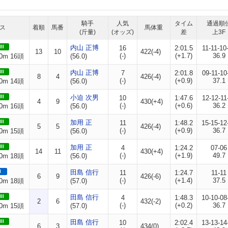
騎手
人気
タイム
通過順
ス
着順
馬番
馬体重
(斤量)
(オッズ)
差
上3F
II
内山 正博
16
2:01.5
11-11-10
13
10
422(-4)
(-)
(+1.7)
36.9
0m 16頭
(56.0)
II
内山 正博
7
2:01.8
09-11-10
8
4
426(-4)
(-)
(+0.9)
37.1
0m 14頭
(56.0)
II
小迫 次男
10
1:47.6
12-12-11
4
9
430(+4)
(-)
(+0.6)
36.2
0m 16頭
(56.0)
II
加用 正
11
1:48.2
15-15-12
5
5
426(-4)
(-)
(+0.9)
36.7
0m 15頭
(56.0)
II
加用 正
4
1:24.2
07-06
14
11
430(+4)
(-)
(+1.9)
49.7
0m 18頭
(56.0)
I
田島 信行
11
1:24.7
11-11
6
9
426(-6)
(-)
(+1.4)
37.5
0m 18頭
(57.0)
II
田島 信行
4
1:48.3
10-10-08
2
6
432(-2)
(-)
(+0.2)
36.7
0m 15頭
(57.0)
II
田島 信行
10
2:02.4
13-13-14
6
3
434(0)