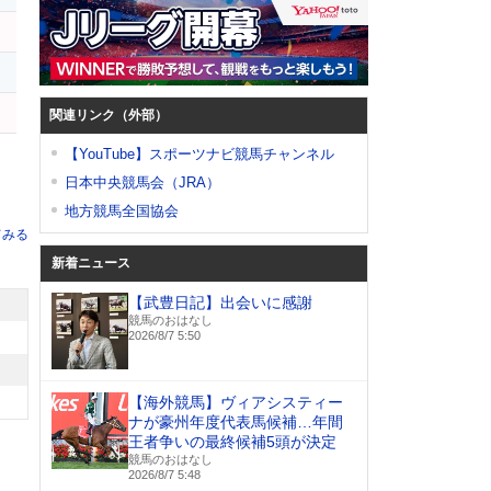
関連リンク（外部）
【YouTube】スポーツナビ競馬チャンネル
日本中央競馬会（JRA）
地方競馬全国協会
てみる
新着ニュース
【武豊日記】出会いに感謝
競馬のおはなし
2026/8/7 5:50
【海外競馬】ヴィアシスティー
ナが豪州年度代表馬候補…年間
王者争いの最終候補5頭が決定
競馬のおはなし
2026/8/7 5:48