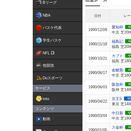
Bリーグ
NBA
日付
レー
愛知杯
GI
バスケ代表
1990/12/09
中京 芝200
学生バスケ
福島記
GI
1990/11/18
福島 芝200
NFL
カブト
GI
1990/10/21
福島 芝180
他競技
金鯱賞
GI
1990/06/17
中京 芝180
Doスポーツ
阪急杯
GI
1990/06/03
サービス
阪神 芝140
toto
京王S
GI
1990/04/22
東京 芝140
コンテンツ
中日新
GI
1990/03/04
中京 芝180
動画
ス金杯
GI
1990/01/05