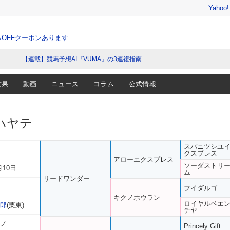
Yahoo
％OFFクーポンあります
【連載】競馬予想AI『VUMA』の3連複指南
結果
動画
ニュース
コラム
公式情報
ハヤテ
スパニツシユ
クスプレス
アローエクスプレス
ソーダストリ
月10日
ム
リードワンダー
フイダルゴ
キクノホウラン
ロイヤルベエ
次郎
(栗東)
チヤ
キノ
Princely Gift