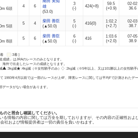
南田 美知
3
59.5
02-02
4
6
424(+8)
雄
(-)
(+0.9)
36.6
0m 6頭
(53.0)
柴田 善臣
5
1:02.2
02-03
5
4
416(0)
(-)
(+2.7)
38.7
0m 5頭
(▲50.0)
柴田 善臣
6
1:03.6
07-05
5
6
416
(-)
(+2.0)
38.9
0m 8頭
(▲50.0)
:2着
:3着 ]
走成績」はJRAのレースのみとなります。
方、海外で出走したレースの成績となります。
g減
:3kg減
:4kg減（※女性騎手のみ）
:2kg減（※5年以上、又は101勝以上の女性騎手
て 1993年4月以前では一部のレースが上4F、障害レースに関しては平均Fで計測されたデ
一部データがない場合があります。
ものと照合し確認してください。
いる情報の内容に関しては万全を期しておりますが、その内容の正確性およ
式会社および情報提供者は一切の責任を負いかねます。