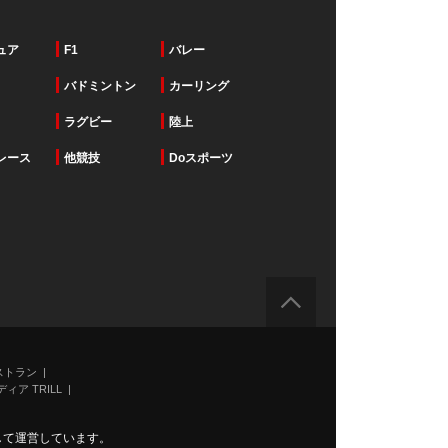
ュア
F1
バレー
バドミントン
カーリング
ラグビー
陸上
レース
他競技
Doスポーツ
ストラン
ィア TRILL
力して運営しています。