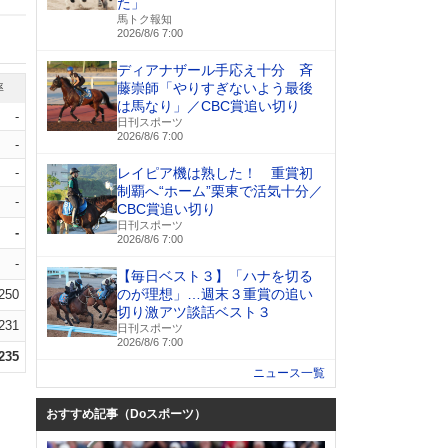
た」
馬トク報知
2026/8/6 7:00
ディアナザール手応え十分 斉
藤崇師「やりすぎないよう最後
率
は馬なり」／CBC賞追い切り
-
日刊スポーツ
2026/8/6 7:00
-
-
レイピア機は熟した！ 重賞初
制覇へ“ホーム”栗東で活気十分／
-
CBC賞追い切り
日刊スポーツ
-
2026/8/6 7:00
-
【毎日ベスト３】「ハナを切る
のが理想」…週末３重賞の追い
.250
切り激アツ談話ベスト３
.231
日刊スポーツ
2026/8/6 7:00
.235
ニュース一覧
おすすめ記事（Doスポーツ）