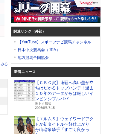
関連リンク（外部）
【YouTube】スポーツナビ競馬チャンネル
日本中央競馬会（JRA）
地方競馬全国協会
てみる
新着ニュース
【ＣＢＣ賞】連覇へ高い壁が立
ちはだかるトップハンデ！過去
１０年のデータからは厳しいイ
ンビンシブルパパ
馬トク報知
2026/8/6 7:15
【エルムＳ】ウェイワードアク
トが初タイトルへ好仕上がり
舟山瑠泉騎手「すごく良かっ