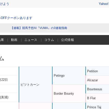
けよう
Yahoo
％OFFクーポンあります
【連載】競馬予想AI『VUMA』の3連複指南
結果
動画
ニュース
コラム
公式情報
ム
Petition
Petingo
月22日
Alcazar
ピツトカーン
Bounteous
Border Bounty
(美浦)
B Flat
Prince Taj