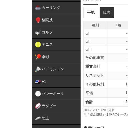
カーリング
平地
障害
格闘技
種別
1着
ゴルフ
GI
-
GII
-
テニス
GIII
-
卓球
その他重賞
-
重賞合計
-
バドミントン
リステッド
-
F1
その他特別
1
平場
1
バレーボール
合計
2
ラグビー
2002/12/17 00:00 更新
※「総合成績」はJRAのレー
陸上
出走レース