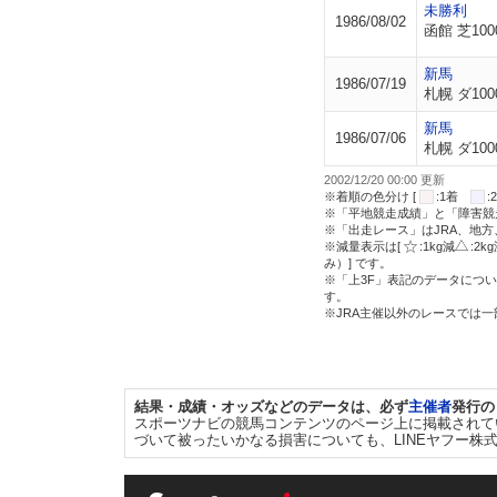
未勝利
1986/08/02
函館 芝100
新馬
1986/07/19
札幌 ダ100
新馬
1986/07/06
札幌 ダ100
2002/12/20 00:00 更新
※着順の色分け [
:1着
※「平地競走成績」と「障害競
※「出走レース」はJRA、地
※減量表示は[
:1kg減
:2k
み）] です。
※「上3F」表記のデータについ
す。
※JRA主催以外のレースでは
結果・成績・オッズなどのデータは、必ず
主催者
発行の
スポーツナビの競馬コンテンツのページ上に掲載されて
づいて被ったいかなる損害についても、LINEヤフー株