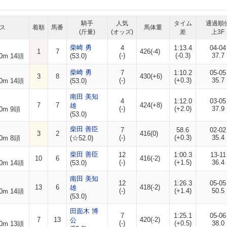
騎手
人気
タイム
通過順
ス
着順
馬番
馬体重
(斤量)
(オッズ)
差
上3F
柴崎 勇
4
1:13.4
04-04
1
7
426(-4)
(-)
(-0.3)
37.7
0m 14頭
(53.0)
柴崎 勇
7
1:10.2
05-05
3
8
430(+6)
(-)
(+0.3)
35.7
0m 14頭
(53.0)
南田 美知
4
1:12.0
03-05
7
7
424(+8)
雄
(-)
(+2.0)
37.9
0m 9頭
(53.0)
柴田 善臣
7
58.6
02-02
3
2
416(0)
(-)
(+0.3)
35.4
0m 8頭
(☆52.0)
柴田 善臣
12
1:00.3
13-11
10
6
416(-2)
(-)
(+1.5)
36.4
0m 14頭
(53.0)
南田 美知
12
1:26.3
05-05
13
6
418(-2)
雄
(-)
(+1.4)
50.5
0m 14頭
(53.0)
田面木 博
7
1:25.1
05-06
7
13
420(-2)
公
(-)
(+0.5)
38.0
0m 13頭