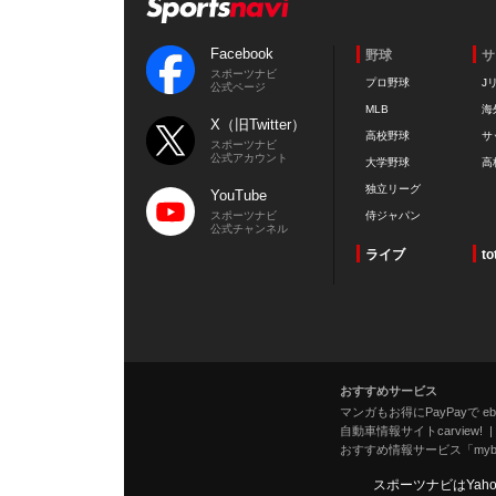
Facebook
野球
サ
スポーツナビ
プロ野球
J
公式ページ
MLB
海
X（旧Twitter）
高校野球
サ
スポーツナビ
公式アカウント
大学野球
高
独立リーグ
YouTube
スポーツナビ
侍ジャパン
公式チャンネル
ライブ
to
おすすめサービス
マンガもお得にPayPayで eboo
自動車情報サイトcarview!
おすすめ情報サービス「mybe
スポーツナビはYah