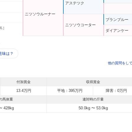
アステツク
ニツソウルーナー
ブランブルー
ニツソウコーター
馬 ]
ダイアンケー
う
意味は？
他の質問をし
付加賞金
収得賞金
13.4万円
平地：395万円
障害：0万円
の馬体重
連対時の斤量
〜 428kg
50.0kg 〜 53.0kg