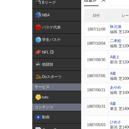
Bリーグ
NBA
日付
レー
秋元湖
バスケ代表
1987/11/08
福島 芝120
学生バスケ
二本松
1987/10/04
福島 芝120
NFL
4歳上
1987/08/30
新潟 芝120
他競技
4歳
1987/07/05
Doスポーツ
福島 芝100
サービス
あやめ
1987/06/21
福島 芝100
toto
4歳
1987/05/31
コンテンツ
東京 芝140
動画
ひめさ
1987/05/03
新潟 芝140