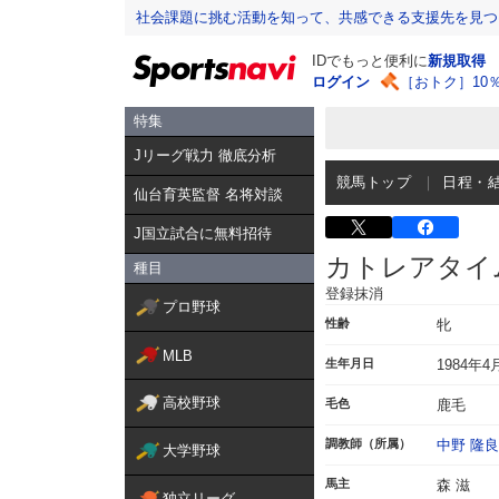
社会課題に挑む活動を知って、共感できる支援先を見つ
IDでもっと便利に
新規取得
ログイン
［おトク］10
特集
Jリーグ戦力 徹底分析
競馬トップ
日程・
仙台育英監督 名将対談
J国立試合に無料招待
カトレアタイ
種目
登録抹消
プロ野球
性齢
牝
MLB
生年月日
1984年4
高校野球
毛色
鹿毛
調教師（所属）
中野 隆良
大学野球
馬主
森 滋
独立リーグ