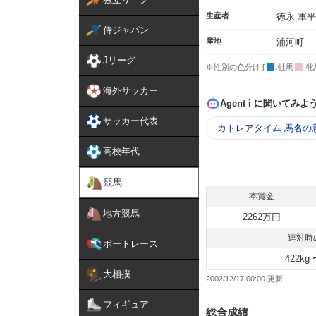
生産者
徳永 軍平
侍ジャパン
産地
浦河町
Jリーグ
※性別の色分け [
:牡馬
:牝
海外サッカー
Agent i に聞いてみよ
サッカー代表
カトレアタイム 馬名の
高校年代
競馬
本賞金
地方競馬
2262万円
連対時
ボートレース
422kg 
大相撲
2002/12/17 00:00
フィギュア
総合成績