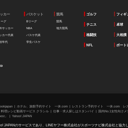
ッカー
バスケット
競馬
ゴルフ
フィギ
リーグ
Bリーグ
競馬
テニス
卓球
外サッカー
NBA
地方競馬
格闘技
大相撲
ッカー代表
バスケ代表
校年代
学生バスケ
NFL
ボート
to
kjapan
ホテル、旅館予約サイト 一休.com
レストラン予約サイト 一休.com レ
料理レシピ動画サービス クラシル
仕事・求人探しはスタンバイ
国内No.1女性向けメデ
st」
Yahoo! JAPAN
oo! JAPANのサービスであり、LINEヤフー株式会社がスポーツナビ株式会社と協