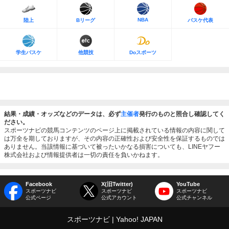
NBA
陸上
Bリーグ
バスケ代表
学生バスケ
他競技
Doスポーツ
結果・成績・オッズなどのデータは、必ず
主催者
発行のものと照合し確認してく
ださい。
スポーツナビの競馬コンテンツのページ上に掲載されている情報の内容に関して
は万全を期しておりますが、その内容の正確性および安全性を保証するものでは
ありません。当該情報に基づいて被ったいかなる損害についても、LINEヤフー
株式会社および情報提供者は一切の責任を負いかねます。
Facebook
X(旧Twitter)
YouTube
スポーツナビ
スポーツナビ
スポーツナビ
公式ページ
公式アカウント
公式チャンネル
スポーツナビ
Yahoo! JAPAN