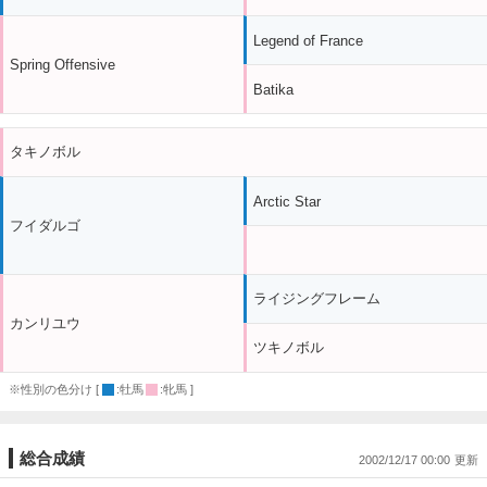
Legend of France
Spring Offensive
Batika
タキノボル
Arctic Star
フイダルゴ
ライジングフレーム
カンリユウ
ツキノボル
※性別の色分け [
:牡馬
:牝馬 ]
総合成績
2002/12/17 00:00