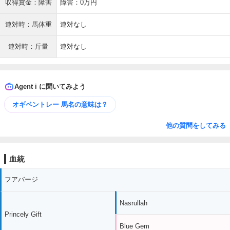
収得賞金：障害
障害：0万円
連対時：馬体重
連対なし
連対時：斤量
連対なし
Agent i に聞いてみよう
オギベントレー 馬名の意味は？
他の質問をしてみる
血統
フアバージ
Nasrullah
Princely Gift
Blue Gem