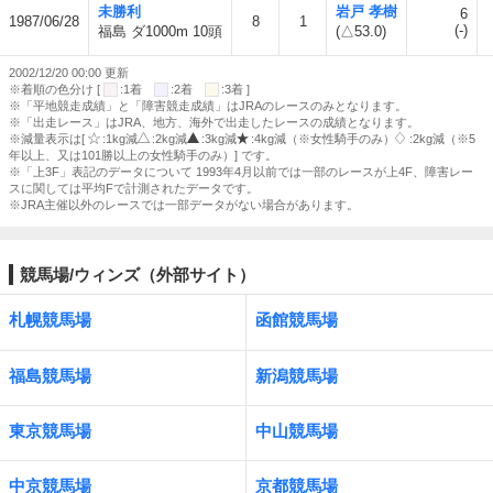
未勝利
岩戸 孝樹
6
1987/06/28
8
1
(-)
福島 ダ1000m 10頭
(△53.0)
2002/12/20 00:00 更新
※着順の色分け [
:1着
:2着
:3着 ]
※「平地競走成績」と「障害競走成績」はJRAのレースのみとなります。
※「出走レース」はJRA、地方、海外で出走したレースの成績となります。
※減量表示は[
:1kg減
:2kg減
:3kg減
:4kg減（※女性騎手のみ）
:2kg減（※5
年以上、又は101勝以上の女性騎手のみ）] です。
※「上3F」表記のデータについて 1993年4月以前では一部のレースが上4F、障害レー
スに関しては平均Fで計測されたデータです。
※JRA主催以外のレースでは一部データがない場合があります。
競馬場/ウィンズ（外部サイト）
札幌競馬場
函館競馬場
福島競馬場
新潟競馬場
東京競馬場
中山競馬場
中京競馬場
京都競馬場