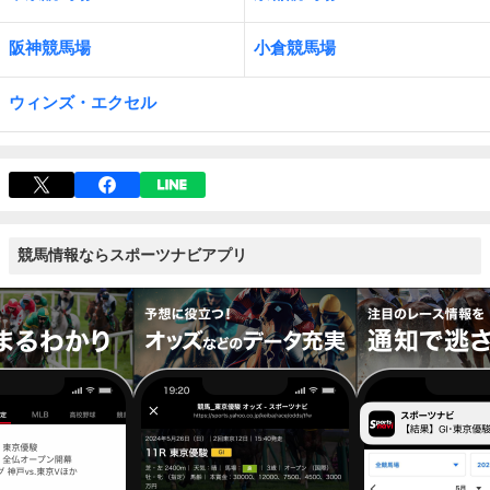
阪神競馬場
小倉競馬場
ウィンズ・エクセル
競馬情報ならスポーツナビアプリ