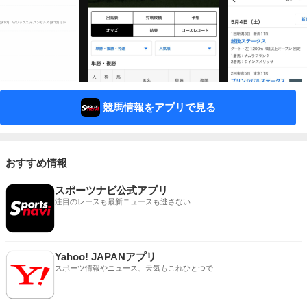
競馬情報をアプリで見る
おすすめ情報
スポーツナビ公式アプリ
注目のレースも最新ニュースも逃さない
Yahoo! JAPANアプリ
スポーツ情報やニュース、天気もこれひとつで