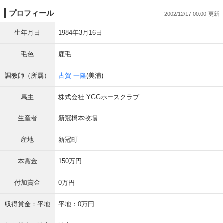
プロフィール
2002/12/17 00:00
生年月日
1984年3月16日
毛色
鹿毛
調教師（所属）
古賀 一隆
(美浦)
馬主
株式会社 YGGホースクラブ
生産者
新冠橋本牧場
産地
新冠町
本賞金
150万円
付加賞金
0万円
収得賞金：平地
平地：0万円