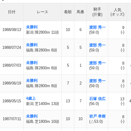
騎手
人気
日付
レース
着順
馬番
(オッズ)
(斤量)
未勝利
渡部 秀一
9
1988/08/13
10
6
(-)
新潟 障2800m 11頭
(59.0)
未勝利
渡部 秀一
8
1988/07/24
5
5
(-)
福島 障2800m 8頭
(59.0)
未勝利
渡部 秀一
8
1988/07/03
5
1
(-)
福島 障2800m 8頭
(59.0)
未勝利
渡部 秀一
8
1988/06/19
7
2
(-)
福島 障2800m 8頭
(59.0)
4歳上
石塚 信広
13
1988/05/15
13
7
(-)
新潟 芝1400m 13頭
(56.0)
未勝利
岩戸 孝樹
8
1987/07/11
10
10
(-)
福島 芝1800m 10頭
(△53.0)