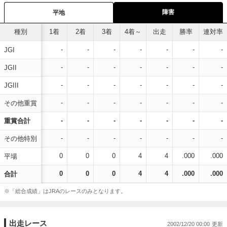
障害
平地
種別
1着
2着
3着
4着～
出走
勝率
連対率
-
-
-
-
-
-
-
JGI
-
-
-
-
-
-
-
JGII
-
-
-
-
-
-
-
JGIII
-
-
-
-
-
-
-
その他重賞
-
-
-
-
-
-
-
重賞合計
-
-
-
-
-
-
-
その他特別
0
0
0
4
4
.000
.000
平場
0
0
0
4
4
.000
.000
合計
※「総合成績」はJRAのレースのみとなります。
出走レース
2002/12/20 00:00