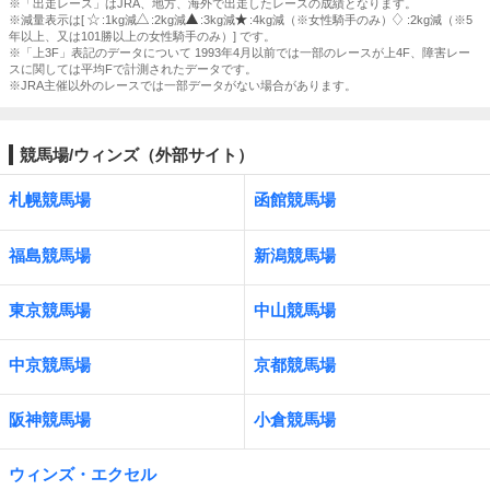
※「出走レース」はJRA、地方、海外で出走したレースの成績となります。
※減量表示は[
:1kg減
:2kg減
:3kg減
:4kg減（※女性騎手のみ）
:2kg減（※5
年以上、又は101勝以上の女性騎手のみ）] です。
※「上3F」表記のデータについて 1993年4月以前では一部のレースが上4F、障害レー
スに関しては平均Fで計測されたデータです。
※JRA主催以外のレースでは一部データがない場合があります。
競馬場/ウィンズ（外部サイト）
札幌競馬場
函館競馬場
福島競馬場
新潟競馬場
東京競馬場
中山競馬場
中京競馬場
京都競馬場
阪神競馬場
小倉競馬場
ウィンズ・エクセル