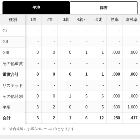
平地
障害
種別
1着
2着
3着
4着～
出走
勝率
連対率
-
-
-
-
-
-
-
GI
-
-
-
-
-
-
-
GII
0
0
0
1
1
.000
.000
GIII
-
-
-
-
-
-
-
その他重賞
0
0
0
1
1
.000
.000
重賞合計
-
-
-
-
-
-
-
リステッド
0
0
1
5
6
.000
.000
その他特別
3
2
0
0
5
.600
1.000
平場
3
2
1
6
12
.250
.417
合計
※「総合成績」はJRAのレースのみとなります。