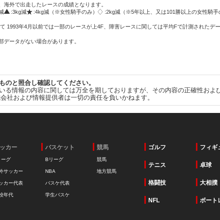
方、海外で出走したレースの成績となります。
g減
:3kg減
:4kg減（※女性騎手のみ）
:2kg減（※5年以上、又は101勝以上の女性騎手
て 1993年4月以前では一部のレースが上4F、障害レースに関しては平均Fで計測されたデ
一部データがない場合があります。
ものと照合し確認してください。
いる情報の内容に関しては万全を期しておりますが、その内容の正確性およ
式会社および情報提供者は一切の責任を負いかねます。
ッカー
バスケット
競馬
ゴルフ
フィギ
リーグ
Bリーグ
競馬
テニス
卓球
外サッカー
NBA
地方競馬
格闘技
大相撲
ッカー代表
バスケ代表
校年代
学生バスケ
NFL
ボート