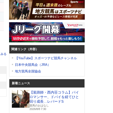
関連リンク（外部）
てみる
【YouTube】スポーツナビ競馬チャンネル
日本中央競馬会（JRA）
地方競馬全国協会
新着ニュース
【装蹄師・西内荘コラム】パイ
ロマンサー、ドバイを経てひと
回り成長…レパードS
競馬のおはなし
2026/8/8 7:30