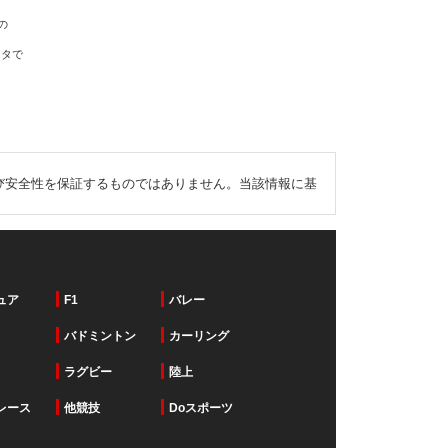
の
ータで
び安全性を保証するものではありません。当該情報に基
ュア
F1
バレー
バドミントン
カーリング
ラグビー
陸上
レース
他競技
Doスポーツ