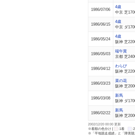
4歳
1986/07/06
中京 芝170
4歳
1986/06/15
中京 ダ170
4歳
1986/05/24
阪神 芝220
端午賞
1986/05/03
京都 芝240
わらび
1986/04/12
阪神 芝220
菜の花
1986/03/23
阪神 芝200
新馬
1986/03/08
阪神 ダ170
新馬
1986/02/22
阪神 芝200
2002/12/20 00:00 更新
※着順の色分け [
:1着
※「平地競走成績」と「障害競