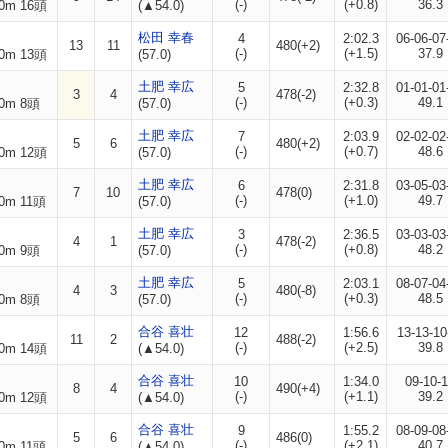
(-)
(+0.8)
36.3
0m 16頭
(▲54.0)
松田 幸春
4
2:02.3
06-06-07
13
11
480(+2)
(-)
(+1.5)
37.9
0m 13頭
(57.0)
土肥 幸広
5
2:32.8
01-01-01
3
4
478(-2)
(-)
(+0.3)
49.1
0m 8頭
(57.0)
土肥 幸広
7
2:03.9
02-02-02
5
6
480(+2)
(-)
(+0.7)
48.6
0m 12頭
(57.0)
土肥 幸広
6
2:31.8
03-05-03
7
10
478(0)
(-)
(+1.0)
49.7
0m 11頭
(57.0)
土肥 幸広
3
2:36.5
03-03-03
4
1
478(-2)
(-)
(+0.8)
48.2
0m 9頭
(57.0)
土肥 幸広
5
2:03.1
08-07-04
4
3
480(-8)
(-)
(+0.3)
48.5
0m 8頭
(57.0)
合谷 喜壮
12
1:56.6
13-13-10
11
2
488(-2)
(-)
(+2.5)
39.8
0m 14頭
(▲54.0)
合谷 喜壮
10
1:34.0
09-10-
8
4
490(+4)
(-)
(+1.1)
39.2
0m 12頭
(▲54.0)
合谷 喜壮
9
1:55.2
08-09-08
5
6
486(0)
(-)
(+2.1)
40.7
0m 11頭
(▲54.0)