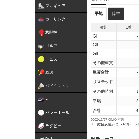
フィギュア
平地
障害
カーリング
種別
1着
格闘技
GI
-
GII
-
ゴルフ
GIII
-
テニス
その他重賞
-
重賞合計
-
卓球
リステッド
-
バドミントン
その他特別
1
F1
平場
3
合計
4
バレーボール
2002/12/17 00:00 更新
※「総合成績」はJRAのレー
ラグビー
出走レース