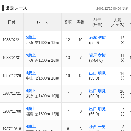
出走レース
2002/12/20 00:00
騎手
人気
日付
レース
着順
馬番
(オッズ)
(斤量)
5歳上
石塚 信広
12
1988/02/21
12
10
(-)
小倉 芝1800m 13頭
(55.0)
5歳上
岩戸 孝樹
11
1988/01/31
10
7
4
(-)
小倉 芝1200m 16頭
(☆54.0)
4歳上
出口 明見
16
1987/12/26
16
13
(-)
中山 ダ1800m 16頭
(55.0)
4歳上
出口 明見
10
1987/11/21
7
3
(-)
東京 芝1400m 10頭
(55.0)
4歳上
出口 明見
7
1987/11/08
7
8
(-)
福島 芝1800m 12頭
(55.0)
4歳上
小西 一男
8
1987/10/18
8
6