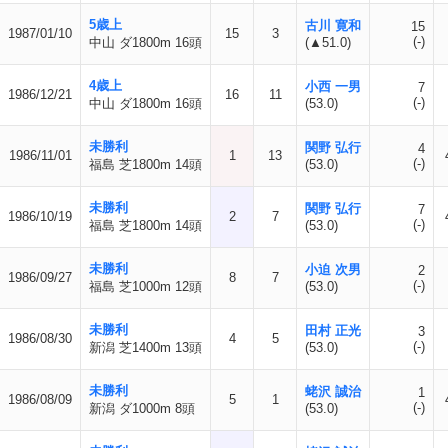
5歳上
古川 寛和
15
1987/01/10
15
3
(-)
中山 ダ1800m 16頭
(▲51.0)
4歳上
小西 一男
7
1986/12/21
16
11
(-)
中山 ダ1800m 16頭
(53.0)
未勝利
関野 弘行
4
1986/11/01
1
13
(-)
福島 芝1800m 14頭
(53.0)
未勝利
関野 弘行
7
1986/10/19
2
7
(-)
福島 芝1800m 14頭
(53.0)
未勝利
小迫 次男
2
1986/09/27
8
7
(-)
福島 芝1000m 12頭
(53.0)
未勝利
田村 正光
3
1986/08/30
4
5
(-)
新潟 芝1400m 13頭
(53.0)
未勝利
蛯沢 誠治
1
1986/08/09
5
1
(-)
新潟 ダ1000m 8頭
(53.0)