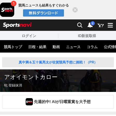
競馬ニュースも結果もすぐわかる
閉じる
スポーツナビ
検索
通知
i
ログイン
ID新規取得
競馬トップ
日程・結果
動画
ニュース
コラム
公式情
真中満＆五十嵐亮太が佐賀競馬予想に挑戦！（PR）
アオイモントカロー
牝 登録抹消
先週的中! AIが日曜重賞を大予想