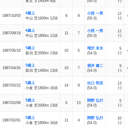
(-)
東京 ダ1400m 8頭
(55.0)
4歳上
小西 一男
12
1987/10/03
6
8
(-)
中山 芝1600m 12頭
(55.0)
4歳上
小西 一男
12
1987/09/19
11
7
(-)
中山 芝1800m 12頭
(55.0)
5歳上
増沢 末夫
5
1987/05/10
10
5
(-)
新潟 芝2000m 13頭
(54.0)
5歳上
酒井 健二
9
1987/04/26
10
7
(-)
新潟 芝1400m 13頭
(54.0)
5歳上
出口 明見
13
1987/02/22
14
8
(-)
小倉 芝1800m 16頭
(54.0)
5歳上
関野 弘行
5
1987/02/08
6
13
(-)
小倉 芝2000m 13頭
(54.0)
5歳上
関野 弘行
10
1987/02/01
11
4
(-)
小倉 芝1800m 16頭
(54.0)