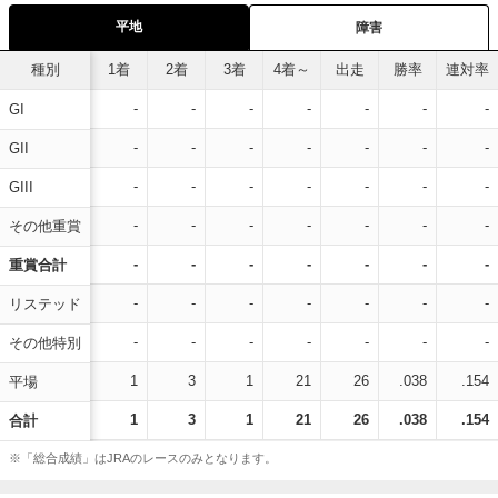
平地
障害
種別
1着
2着
3着
4着～
出走
勝率
連対率
-
-
-
-
-
-
-
GI
-
-
-
-
-
-
-
GII
-
-
-
-
-
-
-
GIII
-
-
-
-
-
-
-
その他重賞
-
-
-
-
-
-
-
重賞合計
-
-
-
-
-
-
-
リステッド
-
-
-
-
-
-
-
その他特別
1
3
1
21
26
.038
.154
平場
1
3
1
21
26
.038
.154
合計
※「総合成績」はJRAのレースのみとなります。