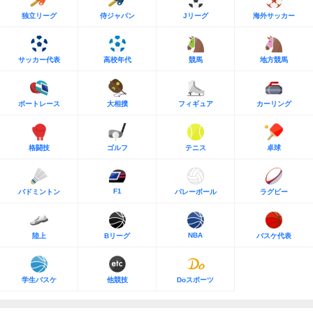
独立リーグ
侍ジャパン
Jリーグ
海外サッカー
サッカー代表
高校年代
競馬
地方競馬
ボートレース
大相撲
フィギュア
カーリング
格闘技
ゴルフ
テニス
卓球
F1
バドミントン
バレーボール
ラグビー
NBA
陸上
Bリーグ
バスケ代表
学生バスケ
他競技
Doスポーツ