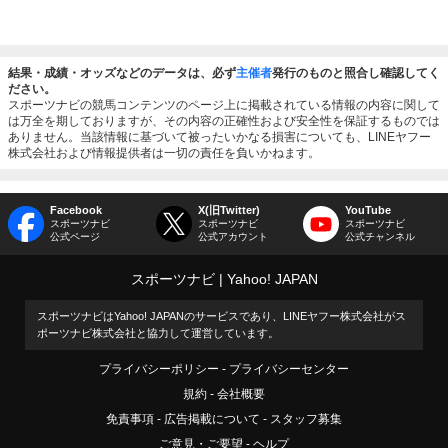
結果・成績・オッズなどのデータは、必ず
主催者
発行のものと照合し確認してく
ださい。
スポーツナビの競馬コンテンツのページ上に掲載されている情報の内容に関して
は万全を期しておりますが、その内容の正確性および安全性を保証するものでは
ありません。当該情報に基づいて被ったいかなる損害についても、LINEヤフー
株式会社および情報提供者は一切の責任を負いかねます。
Facebook
X(旧Twitter)
YouTube
スポーツナビ
スポーツナビ
スポーツナビ
公式ページ
公式アカウント
公式チャンネル
スポーツナビ
Yahoo! JAPAN
スポーツナビはYahoo! JAPANのサービスであり、LINEヤフー株式会社がス
ポーツナビ株式会社と協力して運営しています。
プライバシーポリシー
プライバシーセンター
規約
会社概要
免責事項
広告掲載について
スタッフ募集
ご意見・ご要望
ヘルプ