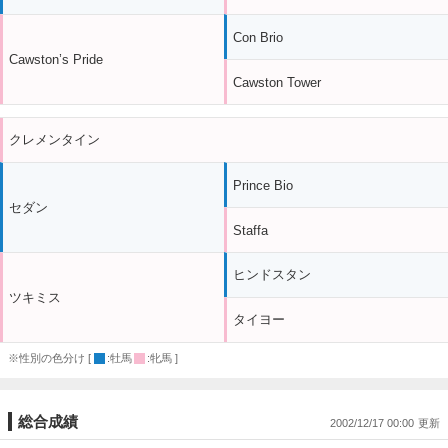
Con Brio
Cawston’s Pride
Cawston Tower
クレメンタイン
Prince Bio
セダン
Staffa
ヒンドスタン
ツキミス
タイヨー
※性別の色分け [
:牡馬
:牝馬 ]
総合成績
2002/12/17 00:00