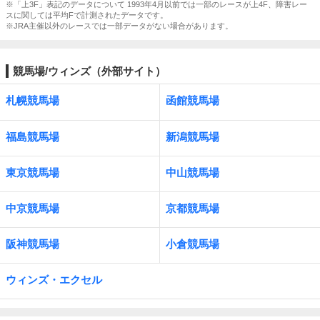
※「上3F」表記のデータについて 1993年4月以前では一部のレースが上4F、障害レー
スに関しては平均Fで計測されたデータです。
※JRA主催以外のレースでは一部データがない場合があります。
競馬場/ウィンズ（外部サイト）
札幌競馬場
函館競馬場
福島競馬場
新潟競馬場
東京競馬場
中山競馬場
中京競馬場
京都競馬場
阪神競馬場
小倉競馬場
ウィンズ・エクセル