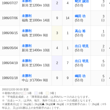
未勝利
蛯沢 誠治
3
1986/07/27
2
4
(-)
新潟 芝1200m 10頭
(53.0)
未勝利
嶋田 功
3
1986/07/06
9
14
(-)
福島 芝1000m 14頭
(53.0)
未勝利
高山 裕
1
1986/06/15
3
1
(-)
福島 芝1000m 9頭
(53.0)
未勝利
出口 明見
2
1986/05/04
4
1
(-)
新潟 芝1400m 10頭
(53.0)
未勝利
出口 明見
5
1986/04/19
2
7
(-)
新潟 芝1200m 13頭
(53.0)
未勝利
嶋田 功
5
1986/01/18
9
9
(-)
中山 ダ1700m 9頭
(53.0)
2002/12/20 00:00 更新
※着順の色分け [
:1着
:2着
:3着 ]
※「平地競走成績」と「障害競走成績」はJRAのレースのみとなります。
※「出走レース」はJRA、地方、海外で出走したレースの成績となります。
※減量表示は[
:1kg減
:2kg減
:3kg減
:4kg減（※女性騎手のみ）
:2kg減（※5
年以上、又は101勝以上の女性騎手のみ）] です。