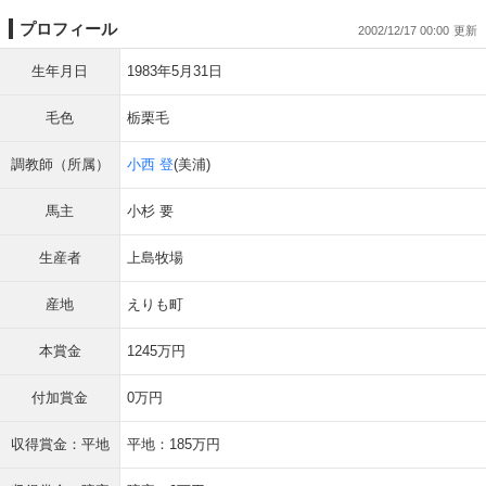
プロフィール
2002/12/17 00:00
生年月日
1983年5月31日
毛色
栃栗毛
調教師（所属）
小西 登
(美浦)
馬主
小杉 要
生産者
上島牧場
産地
えりも町
本賞金
1245万円
付加賞金
0万円
収得賞金：平地
平地：185万円