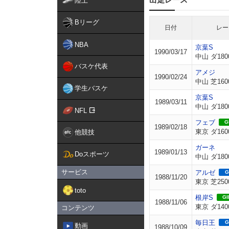
陸上
Bリーグ
日付
レー
NBA
京葉S
1990/03/17
中山 ダ180
バスケ代表
アメジ
1990/02/24
中山 芝160
学生バスケ
京葉S
1989/03/11
中山 ダ180
NFL
フェブ
GI
1989/02/18
東京 ダ160
他競技
ガーネ
1989/01/13
Doスポーツ
中山 ダ180
サービス
アルゼ
G
1988/11/20
東京 芝250
toto
根岸S
GII
1988/11/06
東京 ダ140
コンテンツ
毎日王
G
動画
1988/10/09