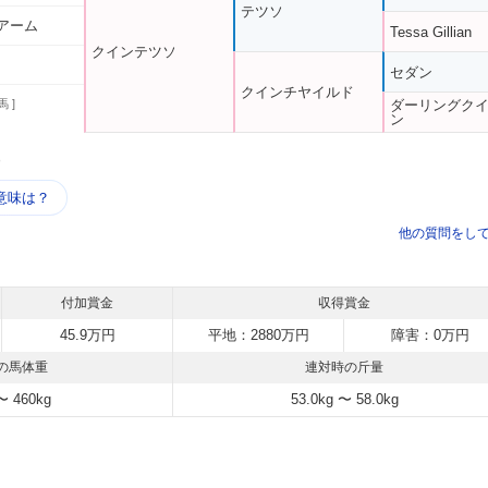
テツソ
アーム
Tessa Gillian
クインテツソ
セダン
クインチヤイルド
馬 ]
ダーリングク
ン
う
意味は？
他の質問をし
付加賞金
収得賞金
45.9万円
平地：2880万円
障害：0万円
の馬体重
連対時の斤量
〜 460kg
53.0kg 〜 58.0kg