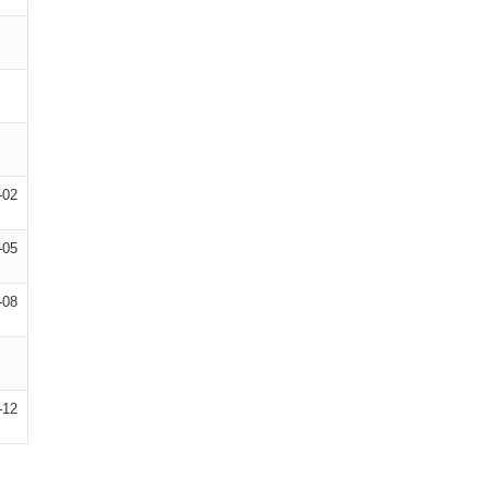
-02
-05
-08
-12