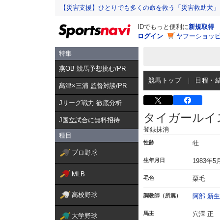
【災害支援】ひとりでも多くの命を救う「災害救助犬」
IDでもっと便利に
新規取得
ログイン
ヤフーショッピ
特集
燕OB 競馬予想挑む/PR
競馬トップ
日程・
髙津×三浦 監督対談/PR
Jリーグ戦力 徹底分析
タイガールイ
J国立試合に無料招待
登録抹消
種目
性齢
牡
プロ野球
生年月日
1983年5
MLB
毛色
栗毛
高校野球
調教師（所属）
阿部 新生
馬主
穴澤 正
大学野球