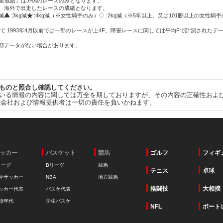
走成績」はJRAのレースのみとなります。
方、海外で出走したレースの成績となります。
g減
:3kg減
:4kg減（※女性騎手のみ）
:2kg減（※5年以上、又は101勝以上の女性騎手
て 1993年4月以前では一部のレースが上4F、障害レースに関しては平均Fで計測されたデ
一部データがない場合があります。
ものと照合し確認してください。
いる情報の内容に関しては万全を期しておりますが、その内容の正確性およ
式会社および情報提供者は一切の責任を負いかねます。
ッカー
バスケット
競馬
ゴルフ
フィギ
リーグ
Bリーグ
競馬
テニス
卓球
外サッカー
NBA
地方競馬
格闘技
大相撲
ッカー代表
バスケ代表
校年代
学生バスケ
NFL
ボート