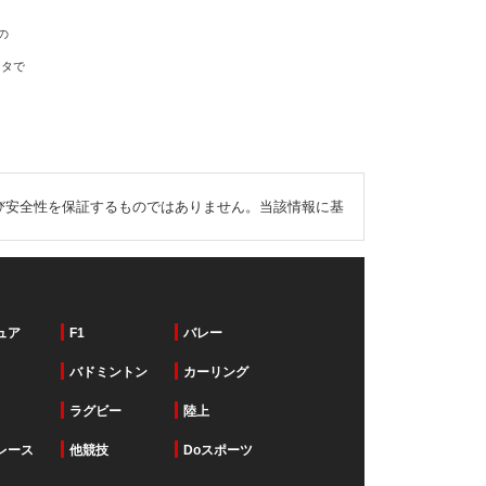
の
ータで
び安全性を保証するものではありません。当該情報に基
ュア
F1
バレー
バドミントン
カーリング
ラグビー
陸上
レース
他競技
Doスポーツ