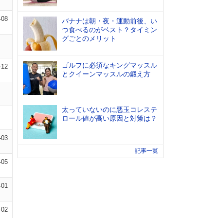
-08
バナナは朝・夜・運動前後、い
つ食べるのがベスト？タイミン
グごとのメリット
ゴルフに必須なキングマッスル
-12
とクイーンマッスルの鍛え方
太っていないのに悪玉コレステ
ロール値が高い原因と対策は？
-03
記事一覧
-05
-01
-02