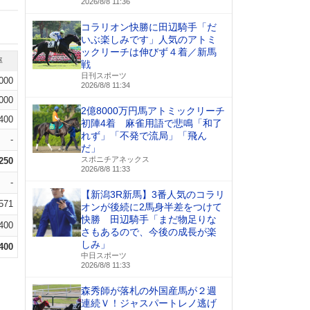
2026/8/8 11:36
コラリオン快勝に田辺騎手「だ
いぶ楽しみです」人気のアトミ
ックリーチは伸びず４着／新馬
率
戦
日刊スポーツ
.000
2026/8/8 11:34
.000
2億8000万円馬アトミックリーチ
.400
初陣4着 麻雀用語で悲鳴「和了
れず」「不発で流局」「飛ん
-
だ」
スポニチアネックス
.250
2026/8/8 11:33
-
【新潟3R新馬】3番人気のコラリ
.571
オンが後続に2馬身半差をつけて
快勝 田辺騎手「まだ物足りな
.400
さもあるので、今後の成長が楽
しみ」
.400
中日スポーツ
2026/8/8 11:33
森秀師が落札の外国産馬が２週
連続Ｖ！ジャスパートレノ逃げ