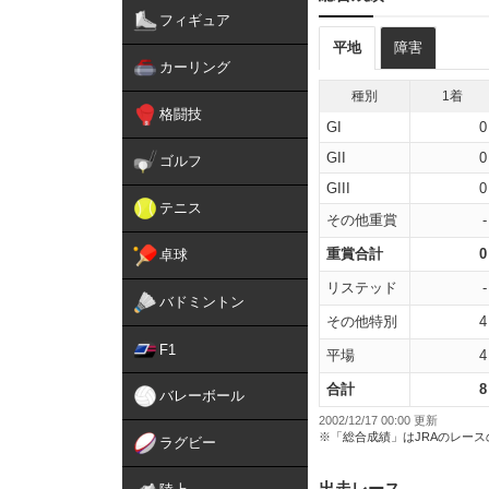
フィギュア
平地
障害
カーリング
種別
1着
格闘技
GI
0
GII
0
ゴルフ
GIII
0
テニス
その他重賞
-
重賞合計
0
卓球
リステッド
-
バドミントン
その他特別
4
F1
平場
4
合計
8
バレーボール
2002/12/17 00:00 更新
※「総合成績」はJRAのレー
ラグビー
出走レース