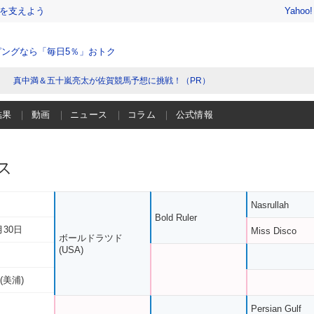
を支えよう
Yahoo
ングなら「毎日5％」おトク
真中満＆五十嵐亮太が佐賀競馬予想に挑戦！（PR）
結果
動画
ニュース
コラム
公式情報
ス
Nasrullah
Bold Ruler
月30日
Miss Disco
ボールドラツド
(USA)
(美浦)
Persian Gulf