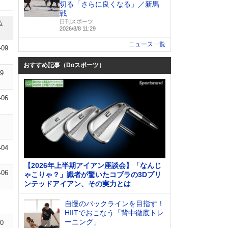
切る「さらに良くなる」／新馬
戦
日刊スポーツ
位
2026/8/8 11:29
ニュース一覧
-09
おすすめ記事（Doスポーツ）
09
-06
-04
【2026年上半期アイアン座談会】「なんじ
-06
ゃこりゃ？」識者が驚いたコブラの3Dプリ
ンテッドアイアン、その実力とは
自慢のバックラインを目指す！
HIITでおこなう「背中徹底トレ
ーニング」
10