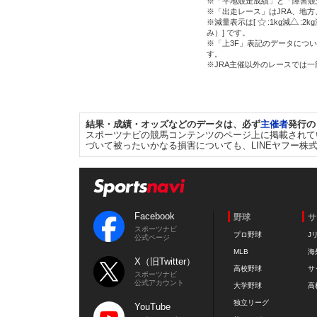
※「平地競走成績」と「障害競
※「出走レース」はJRA、地
※減量表示は[
:1kg減
:2k
み）] です。
※「上3F」表記のデータについ
す。
※JRA主催以外のレースでは
結果・成績・オッズなどのデータは、必ず
主催者
発行の
スポーツナビの競馬コンテンツのページ上に掲載されて
づいて被ったいかなる損害についても、LINEヤフー株
Facebook
野球
サ
スポーツナビ
プロ野球
J
公式ページ
MLB
海
X（旧Twitter）
高校野球
サ
スポーツナビ
公式アカウント
大学野球
高
独立リーグ
YouTube