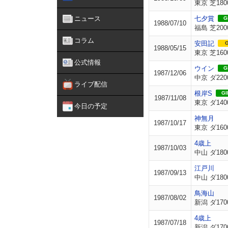
東京 芝180
ニュース
七夕賞
GI
1988/07/10
福島 芝200
コラム
安田記
G
1988/05/15
東京 芝160
公式情報
ウイン
GI
1987/12/06
中京 ダ220
ライブ配信
根岸S
GII
1987/11/08
東京 ダ140
今日の予定
神無月
1987/10/17
東京 ダ160
4歳上
1987/10/03
中山 ダ180
江戸川
1987/09/13
中山 ダ180
鳥海山
1987/08/02
新潟 ダ170
4歳上
1987/07/18
新潟 ダ170