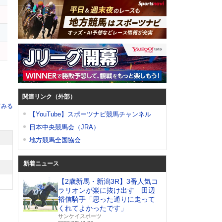
イ
関連リンク（外部）
てみる
【YouTube】スポーツナビ競馬チャンネル
日本中央競馬会（JRA）
地方競馬全国協会
新着ニュース
【2歳新馬・新潟3R】3番人気コ
ラリオンが楽に抜け出す 田辺
裕信騎手「思った通りに走って
くれてよかったです」
サンケイスポーツ