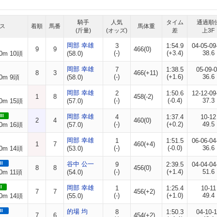
騎手
人気
タイム
通過順
ス
着順
馬番
馬体重
(斤量)
(オッズ)
差
上3F
岡部 幸雄
3
1:54.9
04-05-09
9
9
466(0)
(-)
(+3.4)
38.6
0m 10頭
(58.0)
岡部 幸雄
7
1:38.5
05-09-
8
3
466(+11)
(-)
(+1.6)
36.6
0m 9頭
(58.0)
岡部 幸雄
2
1:50.6
12-12-09
1
8
458(-2)
(-)
(-0.4)
37.3
0m 15頭
(57.0)
II
岡部 幸雄
4
1:37.4
10-12
2
4
460(0)
(-)
(+0.2)
49.5
0m 16頭
(57.0)
岡部 幸雄
1
1:51.5
06-06-04
1
7
460(+4)
(-)
(-0.0)
36.6
0m 14頭
(53.0)
II
谷中 公一
9
2:39.5
04-04-04
8
8
456(0)
(-)
(+1.4)
51.6
0m 11頭
(54.0)
I
岡部 幸雄
1
1:25.4
10-11
7
7
456(+2)
(-)
(+1.0)
49.4
0m 14頭
(55.0)
II
的場 均
8
1:50.3
04-10-
7
6
454(+2)