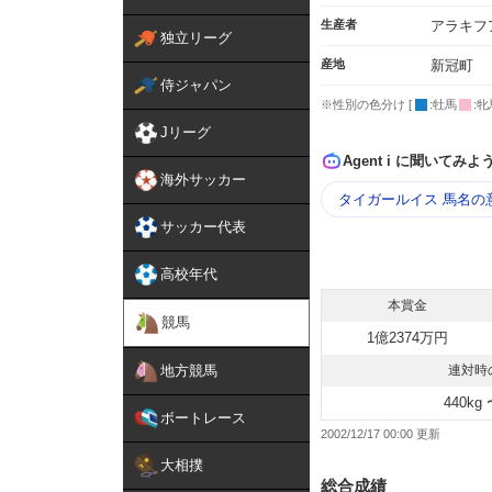
生産者
アラキフ
独立リーグ
産地
新冠町
侍ジャパン
※性別の色分け [
:牡馬
:牝
Jリーグ
Agent i に聞いてみよ
海外サッカー
タイガールイス 馬名の
サッカー代表
高校年代
本賞金
競馬
1億2374万円
地方競馬
連対時
440kg 
ボートレース
2002/12/17 00:00
大相撲
総合成績