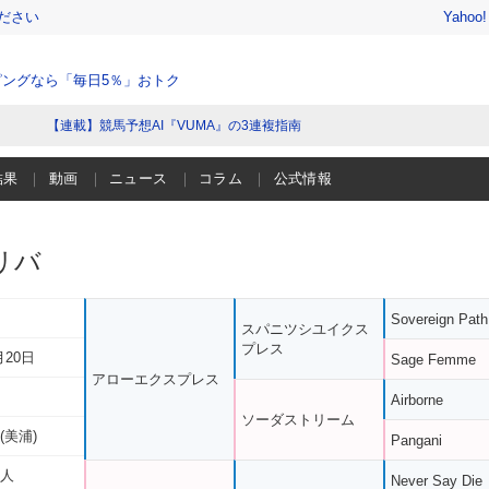
ださい
Yahoo
ングなら「毎日5％」おトク
【連載】競馬予想AI『VUMA』の3連複指南
結果
動画
ニュース
コラム
公式情報
リバ
Sovereign Path
スパニツシユイクス
プレス
月20日
Sage Femme
アローエクスプレス
Airborne
ソーダストリーム
(美浦)
Pangani
啓人
Never Say Die