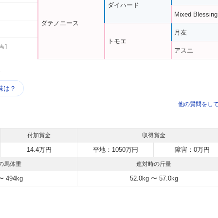
ダイハード
Mixed Blessing
ダテノエース
月友
トモエ
馬 ]
アスエ
う
味は？
他の質問をし
付加賞金
収得賞金
14.4万円
平地：1050万円
障害：0万円
の馬体重
連対時の斤量
〜 494kg
52.0kg 〜 57.0kg