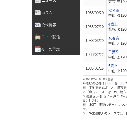
ニュース
東京 芝140
秋分賞
コラム
1986/09/20
中山 ダ120
4歳上
公式情報
1986/07/20
札幌 ダ120
ライブ配信
爽春賞
1986/03/29
中山 芝120
今日の予定
千葉S
1986/02/22
中山 芝120
5歳上
1986/01/15
中山 ダ120
2002/12/20 00:00 更新
※着順の色分け [
:1着
※「平地競走成績」と「障害競
※「出走レース」はJRA、地
※減量表示は[
:1kg減
:2k
み）] です。
※「上3F」表記のデータについ
す。
※JRA主催以外のレースでは