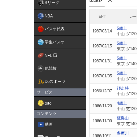
Bリーグ
NBA
日付
レー
5歳上
バスケ代表
1987/03/14
中山 ダ120
学生バスケ
5歳上
1987/02/15
東京 ダ140
NFL
5歳上
1987/01/31
東京 ダ140
他競技
5歳上
1987/01/05
中山 ダ120
Doスポーツ
師走特
1986/12/07
サービス
中山 ダ120
toto
4歳上
1986/11/29
中山 芝120
コンテンツ
鷹巣山
1986/11/09
東京 芝140
動画
多摩川
1986/10/11