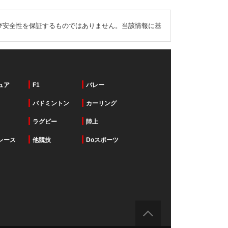
び安全性を保証するものではありません。当該情報に基
ュア
F1
バレー
バドミントン
カーリング
ラグビー
陸上
レース
他競技
Doスポーツ