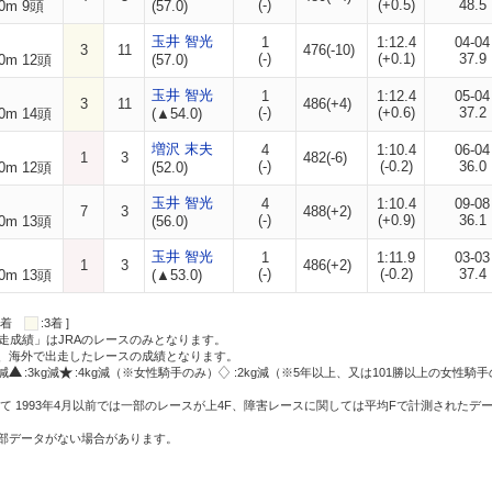
(-)
(+0.5)
48.5
0m 9頭
(57.0)
玉井 智光
1
1:12.4
04-04
3
11
476(-10)
(-)
(+0.1)
37.9
0m 12頭
(57.0)
玉井 智光
1
1:12.4
05-04
3
11
486(+4)
(-)
(+0.6)
37.2
0m 14頭
(▲54.0)
増沢 末夫
4
1:10.4
06-04
1
3
482(-6)
(-)
(-0.2)
36.0
0m 12頭
(52.0)
玉井 智光
4
1:10.4
09-08
7
3
488(+2)
(-)
(+0.9)
36.1
0m 13頭
(56.0)
玉井 智光
1
1:11.9
03-03
1
3
486(+2)
(-)
(-0.2)
37.4
0m 13頭
(▲53.0)
:2着
:3着 ]
走成績」はJRAのレースのみとなります。
方、海外で出走したレースの成績となります。
g減
:3kg減
:4kg減（※女性騎手のみ）
:2kg減（※5年以上、又は101勝以上の女性騎手
て 1993年4月以前では一部のレースが上4F、障害レースに関しては平均Fで計測されたデ
一部データがない場合があります。