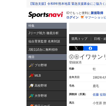
【緊急支援】令和8年熊本地震 緊急支援募金にご協力く
IDでもっと便利に
新規取得
ログイン
ヤフーショッピ
特集
Jリーグ戦力 徹底分析
競馬トップ
日程・
仙台育英監督 名将対談
J国立試合に無料招待
イワサン
種目
登録抹消
プロ野球
性齢
牡
MLB
生年月日
1982年4
高校野球
毛色
鹿毛
調教師（所属）
佐藤 征助
大学野球
馬主
小笠原 
独立リーグ