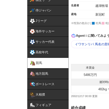
生産者
越湖牧場
侍ジャパン
産地
新冠町
Jリーグ
※性別の色分け [
:牡馬
:牝
海外サッカー
Agent i に聞いてみよ
サッカー代表
イワサンリバ 馬名の意
高校年代
競馬
本賞金
地方競馬
5486万円
連対時
ボートレース
482kg 
大相撲
2002/12/17 00:00
フィギュア
総合成績