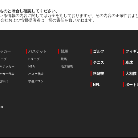
ものと照合し確認してください。
いる情報の内容に関しては万全を期しておりますが、その内容の正確性およ
式会社および情報提供者は一切の責任を負いかねます。
ッカー
バスケット
競馬
ゴルフ
フィギ
リーグ
Bリーグ
競馬
テニス
卓球
外サッカー
NBA
地方競馬
格闘技
大相撲
ッカー代表
バスケ代表
校年代
学生バスケ
NFL
ボート
to