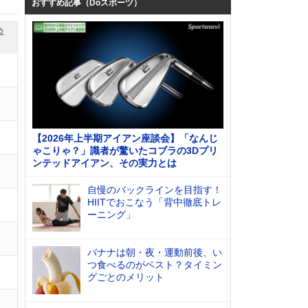
おすすめ記事（Doスポーツ）
位
【2026年上半期アイアン座談会】「なんじ
ゃこりゃ？」識者が驚いたコブラの3Dプリ
ンテッドアイアン、その実力とは
自慢のバックラインを目指す！
HIITでおこなう「背中徹底トレ
ーニング」
バナナは朝・夜・運動前後、い
つ食べるのがベスト？タイミン
グごとのメリット