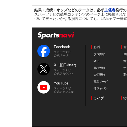
結果・成績・オッズなどのデータは、必ず
主催者
発行の
スポーツナビの競馬コンテンツのページ上に掲載されて
づいて被ったいかなる損害についても、LINEヤフー株
Facebook
野球
サ
スポーツナビ
プロ野球
J
公式ページ
MLB
海
X（旧Twitter）
高校野球
サ
スポーツナビ
公式アカウント
大学野球
高
独立リーグ
YouTube
スポーツナビ
侍ジャパン
公式チャンネル
ライブ
to