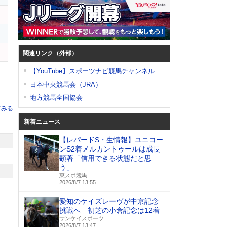
関連リンク（外部）
【YouTube】スポーツナビ競馬チャンネル
日本中央競馬会（JRA）
地方競馬全国協会
てみる
新着ニュース
【レパードS・生情報】ユニコー
ンS2着メルカントゥールは成長
顕著「信用できる状態だと思
う」
東スポ競馬
2026/8/7 13:55
愛知のケイズレーヴが中京記念
挑戦へ 初芝の小倉記念は12着
サンケイスポーツ
2026/8/7 13:47