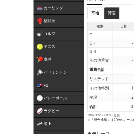
カーリング
平地
障害
格闘技
種別
1着
ゴルフ
GI
-
GII
-
テニス
GIII
-
卓球
その他重賞
-
重賞合計
-
バドミントン
リステッド
-
F1
その他特別
1
平場
2
バレーボール
合計
3
ラグビー
2002/12/17 00:00 更新
※「総合成績」はJRAのレー
陸上
出走レース