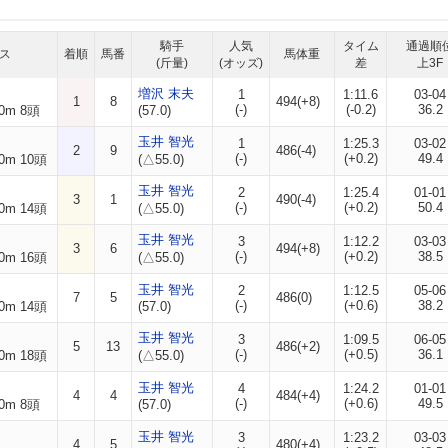
騎手
人気
タイム
通過順
ス
着順
馬番
馬体重
(斤量)
(オッズ)
差
上3F
増沢 末夫
1
1:11.6
03-04
1
8
494(+8)
(-)
(-0.2)
36.2
0m 8頭
(57.0)
玉井 智光
1
1:25.3
03-02
2
9
486(-4)
(-)
(+0.2)
49.4
0m 10頭
(△55.0)
玉井 智光
2
1:25.4
01-01
3
1
490(-4)
(-)
(+0.2)
50.4
0m 14頭
(△55.0)
玉井 智光
3
1:12.2
03-03
3
6
494(+8)
(-)
(+0.2)
38.5
0m 16頭
(△55.0)
玉井 智光
2
1:12.5
05-06
7
5
486(0)
(-)
(+0.6)
38.2
0m 14頭
(57.0)
玉井 智光
3
1:09.5
06-05
5
13
486(+2)
(-)
(+0.5)
36.1
0m 18頭
(△55.0)
玉井 智光
4
1:24.2
01-01
4
4
484(+4)
(-)
(+0.6)
49.5
0m 8頭
(57.0)
玉井 智光
3
1:23.2
03-03
4
5
480(+4)