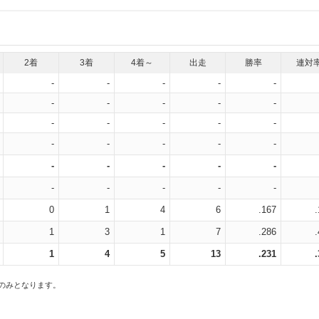
2着
3着
4着～
出走
勝率
連対
-
-
-
-
-
-
-
-
-
-
-
-
-
-
-
-
-
-
-
-
-
-
-
-
-
-
-
-
-
-
0
1
4
6
.167
1
3
1
7
.286
1
4
5
13
.231
スのみとなります。