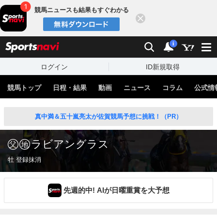
競馬ニュースも結果もすぐわかる
閉じる
スポーツナビ
検索
通知
i
ログイン
ID新規取得
競馬トップ
日程・結果
動画
ニュース
コラム
公式情
真中満＆五十嵐亮太が佐賀競馬予想に挑戦！（PR）
ラビアングラス
牡 登録抹消
先週的中! AIが日曜重賞を大予想