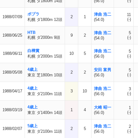
(-)
札幌 ダ1800m 14頭
(56.0)
ポプラ
津曲 浩二
11
1988/07/09
2
1
(-)
札幌 ダ1800m 12頭
(54.0)
HTB
津曲 浩二
5
1988/06/25
9
2
札幌 ダ2000m 9頭
(-)
(54.0)
白樺賞
津曲 浩二
5
1988/06/11
10
5
(-)
札幌 ダ2000m 15頭
(56.0)
4歳上
安田 富男
5
1988/05/08
2
2
(-)
東京 芝1800m 10頭
(56.0)
4歳上
津曲 浩二
3
1988/04/17
3
10
(-)
東京 ダ2100m 11頭
(56.0)
4歳上
大崎 昭一
1
1988/03/19
1
4
(-)
東京 ダ1400m 14頭
(56.0)
5歳上
津曲 浩二
2
1988/02/07
2
5
(-)
東京 ダ2100m 11頭
(56.0)