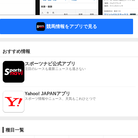
競馬情報をアプリで見る
おすすめ情報
スポーツナビ公式アプリ
注目のレースも最新ニュースも逃さない
Yahoo! JAPANアプリ
スポーツ情報やニュース、天気もこれひとつで
種目一覧