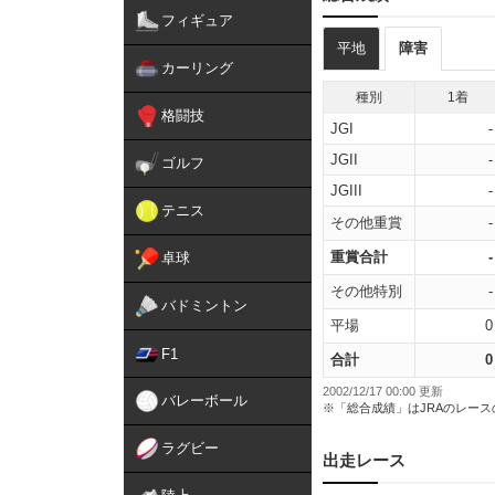
フィギュア
平地
障害
カーリング
種別
1着
格闘技
JGI
-
JGII
-
ゴルフ
JGIII
-
テニス
その他重賞
-
重賞合計
-
卓球
その他特別
-
バドミントン
平場
0
F1
合計
0
2002/12/17 00:00 更新
バレーボール
※「総合成績」はJRAのレー
ラグビー
出走レース