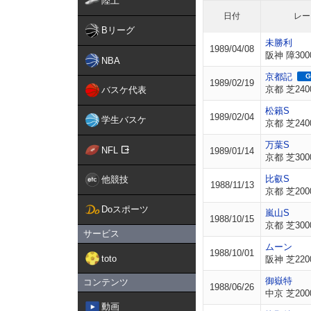
陸上
日付
レー
Bリーグ
未勝利
1989/04/08
阪神 障300
NBA
京都記
G
1989/02/19
京都 芝240
バスケ代表
松籟S
1989/02/04
学生バスケ
京都 芝240
万葉S
NFL
1989/01/14
京都 芝300
比叡S
他競技
1988/11/13
京都 芝200
Doスポーツ
嵐山S
1988/10/15
京都 芝300
サービス
ムーン
1988/10/01
toto
阪神 芝220
御嶽特
コンテンツ
1988/06/26
中京 芝200
動画