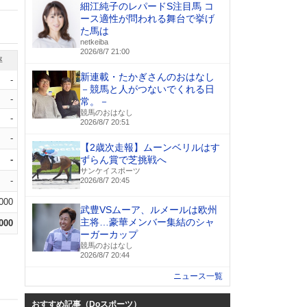
細江純子のレパードS注目馬 コ
ース適性が問われる舞台で挙げ
た馬は
netkeiba
2026/8/7 21:00
率
新連載・たかぎさんのおはなし
-
－競馬と人がつないでくれる日
-
常。－
競馬のおはなし
-
2026/8/7 20:51
-
【2歳次走報】ムーンベリルはす
-
ずらん賞で芝挑戦へ
サンケイスポーツ
-
2026/8/7 20:45
.000
武豊VSムーア、ルメールは欧州
主将…豪華メンバー集結のシャ
.000
ーガーカップ
競馬のおはなし
2026/8/7 20:44
ニュース一覧
おすすめ記事（Doスポーツ）