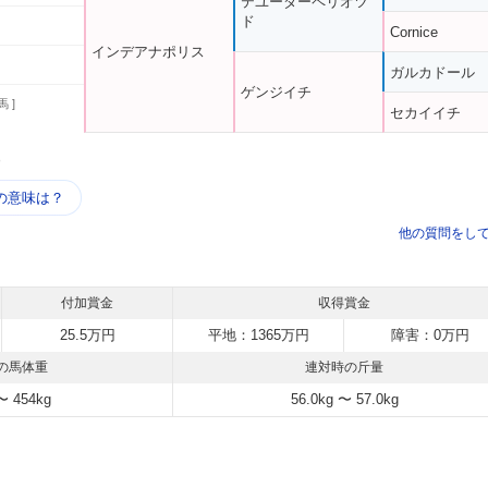
テユーダーペリオツ
ド
Cornice
インデアナポリス
ガルカドール
ゲンジイチ
馬 ]
セカイイチ
う
の意味は？
他の質問をし
付加賞金
収得賞金
25.5万円
平地：1365万円
障害：0万円
の馬体重
連対時の斤量
〜 454kg
56.0kg 〜 57.0kg