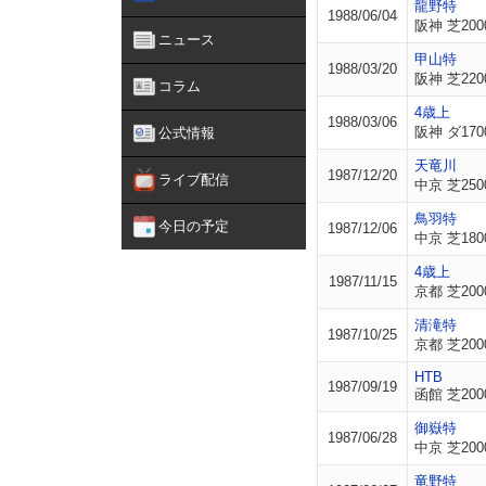
龍野特
1988/06/04
阪神 芝200
ニュース
甲山特
1988/03/20
阪神 芝220
コラム
4歳上
1988/03/06
阪神 ダ170
公式情報
天竜川
1987/12/20
ライブ配信
中京 芝250
鳥羽特
今日の予定
1987/12/06
中京 芝180
4歳上
1987/11/15
京都 芝200
清滝特
1987/10/25
京都 芝200
HTB
1987/09/19
函館 芝200
御嶽特
1987/06/28
中京 芝200
竜野特