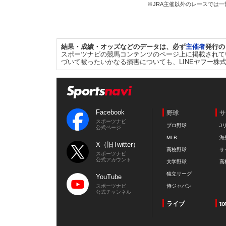
※JRA主催以外のレースでは
結果・成績・オッズなどのデータは、必ず
主催者
発行の
スポーツナビの競馬コンテンツのページ上に掲載されて
づいて被ったいかなる損害についても、LINEヤフー株
Facebook
野球
サ
スポーツナビ
プロ野球
J
公式ページ
MLB
海
X（旧Twitter）
高校野球
サ
スポーツナビ
公式アカウント
大学野球
高
独立リーグ
YouTube
スポーツナビ
侍ジャパン
公式チャンネル
ライブ
to