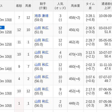
騎手
人気
タイム
通過順
ス
着順
馬番
馬体重
(斤量)
(オッズ)
差
上3F
池添 兼雄
3
3:28.1
10-09-09
7
12
458(+2)
(-)
(+4.8)
-
0m 13頭
(59.0)
II
山田 和広
12
2:30.5
03-03-07
12
10
456(-6)
(-)
(+3.0)
51.8
0m 12頭
(51.0)
山田 和広
12
2:29.7
05-05-05
11
1
462(-8)
(-)
(+2.0)
50.1
0m 12頭
(55.0)
山田 和広
4
3:12.5
10-07-07
10
1
470(+10)
(-)
(+2.1)
50.4
0m 10頭
(56.0)
山田 和広
12
2:02.3
11-11-10
9
7
460(+4)
(-)
(+0.7)
47.6
0m 14頭
(55.0)
山田 和広
10
3:07.6
07-07-07
4
2
456(+4)
(-)
(+0.6)
49.7
0m 10頭
(56.0)
山田 和広
9
2:17.0
07-06-06
10
12
452(+4)
(-)
(+2.0)
48.5
0m 13頭
(55.0)
山田 和広
2
2:02.0
07-05-06
1
1
448(-2)
(-)
(-0.3)
36.9
0m 10頭
(56.0)