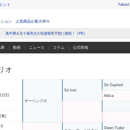
ヒント
Yahoo
ション 人気商品が最大40％
真中満＆五十嵐亮太が佐賀競馬予想に挑戦！（PR）
結果
動画
ニュース
コラム
公式情報
リオ
Sir Gaylord
Sir Ivor
月12日
Attica
サーペンフロ
栗東)
い子
Owen Tudor