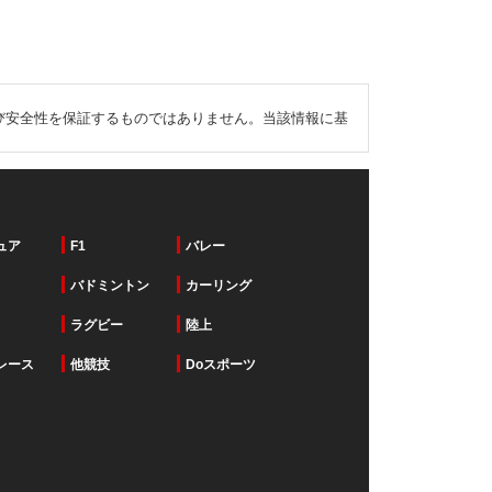
び安全性を保証するものではありません。当該情報に基
ュア
F1
バレー
バドミントン
カーリング
ラグビー
陸上
レース
他競技
Doスポーツ