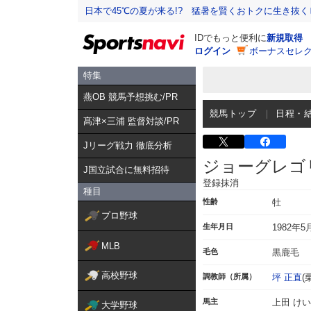
日本で45℃の夏が来る!? 猛暑を賢くおトクに生き抜く
IDでもっと便利に
新規取得
ログイン
ボーナスセレク
特集
燕OB 競馬予想挑む/PR
競馬トップ
日程・
髙津×三浦 監督対談/PR
Jリーグ戦力 徹底分析
ジョーグレゴ
J国立試合に無料招待
登録抹消
種目
性齢
牡
プロ野球
生年月日
1982年5
MLB
毛色
黒鹿毛
高校野球
調教師（所属）
坪 正直
(
馬主
上田 け
大学野球