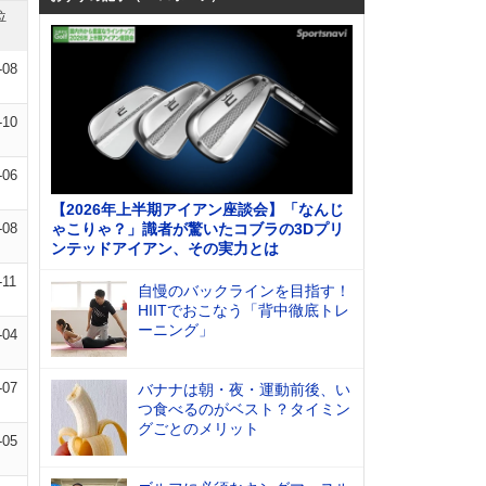
位
-08
-10
-06
【2026年上半期アイアン座談会】「なんじ
-08
ゃこりゃ？」識者が驚いたコブラの3Dプリ
ンテッドアイアン、その実力とは
-11
自慢のバックラインを目指す！
HIITでおこなう「背中徹底トレ
ーニング」
-04
-07
バナナは朝・夜・運動前後、い
つ食べるのがベスト？タイミン
グごとのメリット
-05