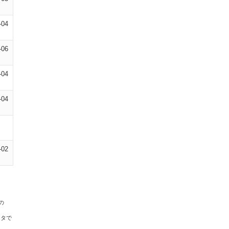
-04
-06
-04
-04
-02
の
ータで