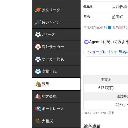
生産者
大西牧場
独立リーグ
産地
虻田町
侍ジャパン
※性別の色分け [
:牡馬
:牝
Jリーグ
Agent i に聞いてみよ
海外サッカー
ジョーグレゴリオ 馬名
サッカー代表
高校年代
本賞金
競馬
6171万円
地方競馬
連対時
446kg 
ボートレース
2002/12/17 00:00
大相撲
総合成績