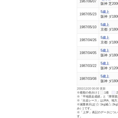
1987/06/07
阪神 芝200
5歳上
1987/05/23
阪神 ダ180
5歳上
1987/05/10
京都 ダ180
5歳上
1987/04/26
京都 ダ180
5歳上
1987/04/05
阪神 ダ180
5歳上
1987/03/22
阪神 ダ120
5歳上
1987/03/08
阪神 ダ180
2002/12/20 00:00 更新
※着順の色分け [
:1着
※「平地競走成績」と「障害競
※「出走レース」はJRA、地
※減量表示は[
:1kg減
:2k
み）] です。
※「上3F」表記のデータについ
す。