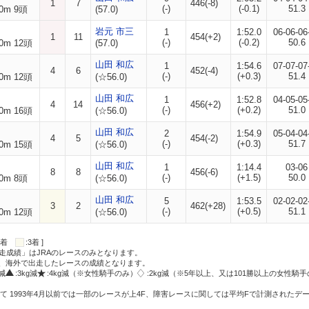
1
7
446(-8)
(-)
(-0.1)
51.3
0m 9頭
(57.0)
岩元 市三
1
1:52.0
06-06-06
1
11
454(+2)
(-)
(-0.2)
50.6
0m 12頭
(57.0)
山田 和広
1
1:54.6
07-07-07
4
6
452(-4)
(-)
(+0.3)
51.4
0m 12頭
(☆56.0)
山田 和広
1
1:52.8
04-05-05
4
14
456(+2)
(-)
(+0.2)
51.0
0m 16頭
(☆56.0)
山田 和広
2
1:54.9
05-04-04
4
5
454(-2)
(-)
(+0.3)
51.7
0m 15頭
(☆56.0)
山田 和広
1
1:14.4
03-06
8
8
456(-6)
(-)
(+1.5)
50.0
0m 8頭
(☆56.0)
山田 和広
5
1:53.5
02-02-02
3
2
462(+28)
(-)
(+0.5)
51.1
0m 12頭
(☆56.0)
:2着
:3着 ]
走成績」はJRAのレースのみとなります。
方、海外で出走したレースの成績となります。
g減
:3kg減
:4kg減（※女性騎手のみ）
:2kg減（※5年以上、又は101勝以上の女性騎手
て 1993年4月以前では一部のレースが上4F、障害レースに関しては平均Fで計測されたデ