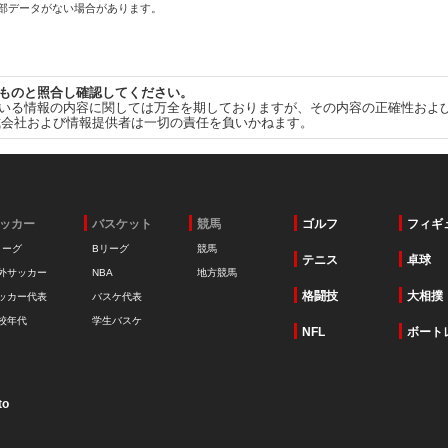
一部データがない場合があります。
ものと照合し確認してください。
いる情報の内容に関しては万全を期しておりますが、その内容の正確性およ
式会社および情報提供者は一切の責任を負いかねます。
ッカー
バスケット
競馬
ゴルフ
フィギ
リーグ
Bリーグ
競馬
テニス
卓球
外サッカー
NBA
地方競馬
格闘技
大相撲
ッカー代表
バスケ代表
校年代
学生バスケ
NFL
ボート
to