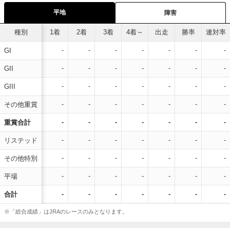
平地
障害
種別
1着
2着
3着
4着～
出走
勝率
連対率
-
-
-
-
-
-
-
GI
-
-
-
-
-
-
-
GII
-
-
-
-
-
-
-
GIII
-
-
-
-
-
-
-
その他重賞
-
-
-
-
-
-
-
重賞合計
-
-
-
-
-
-
-
リステッド
-
-
-
-
-
-
-
その他特別
-
-
-
-
-
-
-
平場
-
-
-
-
-
-
-
合計
※「総合成績」はJRAのレースのみとなります。