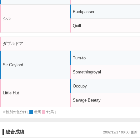
Buckpasser
シル
Quill
ダブルドア
Turn-to
Sir Gaylord
Somethingroyal
Occupy
Little Hut
Savage Beauty
※性別の色分け [
:牡馬
:牝馬 ]
総合成績
2002/12/17 00:00