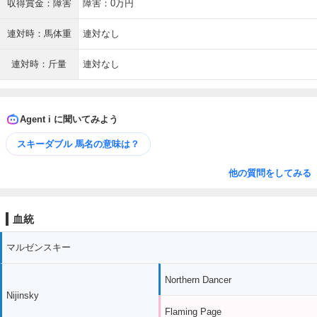
収得賞金：障害
障害：0万円
連対時：馬体重
連対なし
連対時：斤量
連対なし
Agent i に聞いてみよう
スキーダブル 馬名の意味は？
他の質問をしてみる
血統
マルゼンスキー
Northern Dancer
Nijinsky
Flaming Page