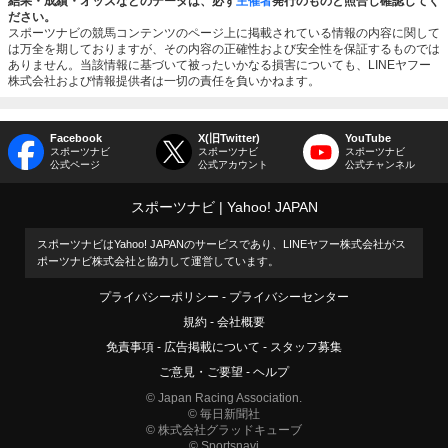
結果・成績・オッズなどのデータは、必ず
主催者
発行のものと照合し確認してく
ださい。
スポーツナビの競馬コンテンツのページ上に掲載されている情報の内容に関して
は万全を期しておりますが、その内容の正確性および安全性を保証するものでは
ありません。当該情報に基づいて被ったいかなる損害についても、LINEヤフー
株式会社および情報提供者は一切の責任を負いかねます。
Facebook
X(旧Twitter)
YouTube
スポーツナビ
スポーツナビ
スポーツナビ
公式ページ
公式アカウント
公式チャンネル
スポーツナビ
Yahoo! JAPAN
スポーツナビはYahoo! JAPANのサービスであり、LINEヤフー株式会社がス
ポーツナビ株式会社と協力して運営しています。
プライバシーポリシー
プライバシーセンター
規約
会社概要
免責事項
広告掲載について
スタッフ募集
ご意見・ご要望
ヘルプ
© Japan Racing Association.
© 毎日新聞社
© 株式会社グラッドキューブ
© Sportsnavi