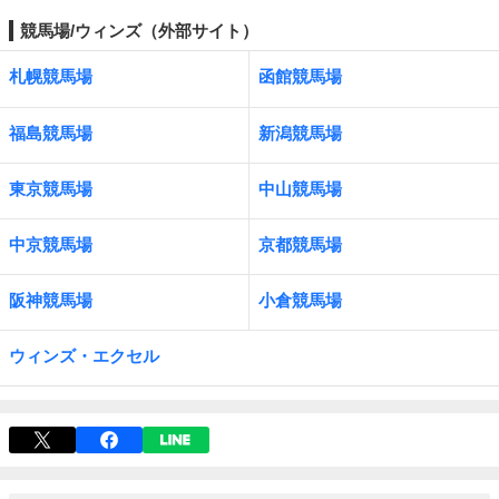
競馬場/ウィンズ（外部サイト）
札幌競馬場
函館競馬場
福島競馬場
新潟競馬場
東京競馬場
中山競馬場
中京競馬場
京都競馬場
阪神競馬場
小倉競馬場
ウィンズ・エクセル