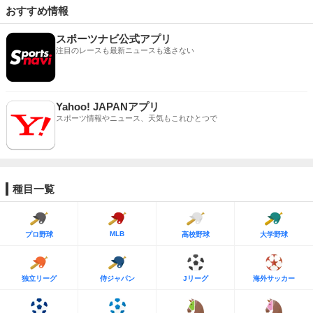
おすすめ情報
スポーツナビ公式アプリ
注目のレースも最新ニュースも逃さない
Yahoo! JAPANアプリ
スポーツ情報やニュース、天気もこれひとつで
種目一覧
MLB
プロ野球
高校野球
大学野球
独立リーグ
侍ジャパン
Jリーグ
海外サッカー