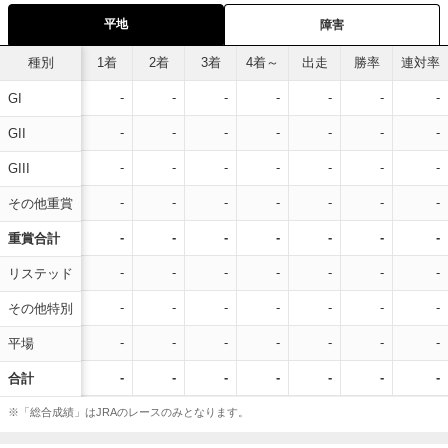
平地
障害
種別
1着
2着
3着
4着～
出走
勝率
連対率
-
-
-
-
-
-
-
GI
-
-
-
-
-
-
-
GII
-
-
-
-
-
-
-
GIII
-
-
-
-
-
-
-
その他重賞
-
-
-
-
-
-
-
重賞合計
-
-
-
-
-
-
-
リステッド
-
-
-
-
-
-
-
その他特別
-
-
-
-
-
-
-
平場
-
-
-
-
-
-
-
合計
※「総合成績」はJRAのレースのみとなります。