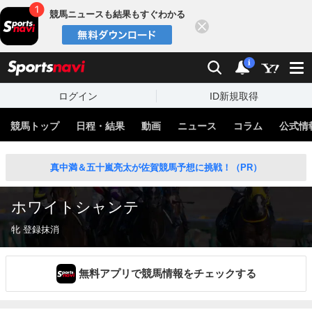
競馬ニュースも結果もすぐわかる
閉じる
スポーツナビ
検索
通知
i
ログイン
ID新規取得
競馬トップ
日程・結果
動画
ニュース
コラム
公式情
真中満＆五十嵐亮太が佐賀競馬予想に挑戦！（PR）
ホワイトシャンテ
牝 登録抹消
無料アプリで競馬情報をチェックする