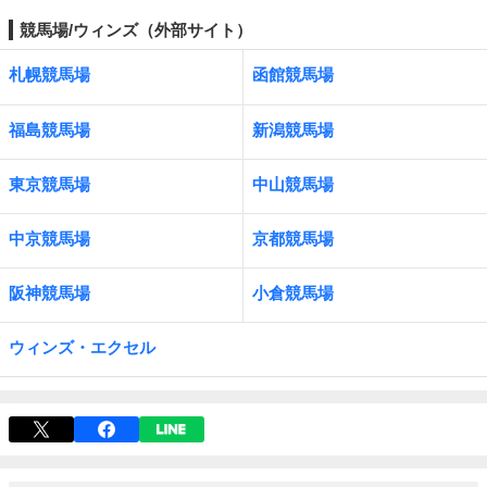
競馬場/ウィンズ（外部サイト）
札幌競馬場
函館競馬場
福島競馬場
新潟競馬場
東京競馬場
中山競馬場
中京競馬場
京都競馬場
阪神競馬場
小倉競馬場
ウィンズ・エクセル