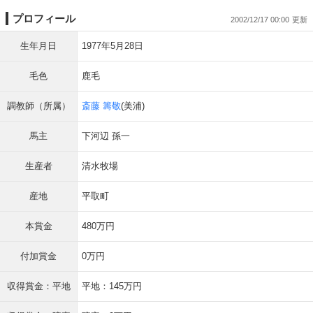
プロフィール
2002/12/17 00:00
生年月日
1977年5月28日
毛色
鹿毛
調教師（所属）
斎藤 籌敬
(美浦)
馬主
下河辺 孫一
生産者
清水牧場
産地
平取町
本賞金
480万円
付加賞金
0万円
収得賞金：平地
平地：145万円