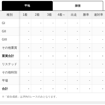
平地
障害
種別
1着
2着
3着
4着～
出走
勝率
連対率
-
-
-
-
-
-
-
GI
-
-
-
-
-
-
-
GII
-
-
-
-
-
-
-
GIII
-
-
-
-
-
-
-
その他重賞
-
-
-
-
-
-
-
重賞合計
-
-
-
-
-
-
-
リステッド
-
-
-
-
-
-
-
その他特別
-
-
-
-
-
-
-
平場
-
-
-
-
-
-
-
合計
※「総合成績」はJRAのレースのみとなります。