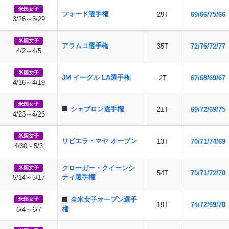
米国女子
フォード選手権
29T
69/66/75/66
3/26～3/29
米国女子
アラムコ選手権
35T
72/76/72/77
4/2～4/5
米国女子
JM イーグル LA選手権
2T
67/68/69/67
4/16～4/19
米国女子
シェブロン選手権
21T
69/72/69/75
4/23～4/26
米国女子
リビエラ・マヤ オープン
13T
70/71/74/69
4/30～5/3
クローガー・クイーンシ
米国女子
54T
70/71/72/70
ティ選手権
5/14～5/17
全米女子オープン選手
米国女子
19T
74/72/69/70
権
6/4～6/7