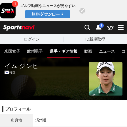
ゴルフ動画やニュースが見やすい
閉じる
sports
検索
通知
i
ログイン
ID新規取得
米国女子
欧州男子
選手・ギア情報
動画
ニュース
コ
イム ジンヒ
韓国
プロフィール
出身地
済州道