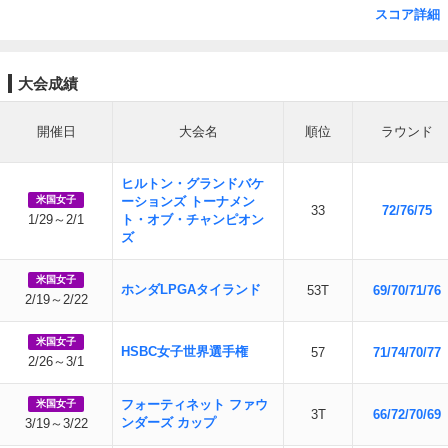
スコア詳細
大会成績
開催日
大会名
順位
ラウンド
ヒルトン・グランドバケ
米国女子
ーションズ トーナメン
33
72/76/75
1/29～2/1
ト・オブ・チャンピオン
ズ
米国女子
ホンダLPGAタイランド
53T
69/70/71/76
2/19～2/22
米国女子
HSBC女子世界選手権
57
71/74/70/77
2/26～3/1
フォーティネット ファウ
米国女子
3T
66/72/70/69
ンダーズ カップ
3/19～3/22