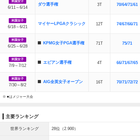
米国女子
ダウ選手権
3T
70/64/71/61
6/11～6/14
米国女子
マイヤーLPGAクラシック
12T
74/67/66/71
6/18～6/21
米国女子
KPMG女子PGA選手権
71T
75/71
6/25～6/28
米国女子
エビアン選手権
4T
66/71/67/65
7/9～7/12
米国女子
AIG全英女子オープン
16T
70/71/72/72
7/30～8/2
※ ■はメジャー大会
主要ランキング
世界ランキング
28位（2.900）