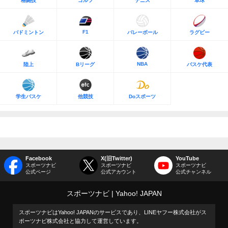
格闘技
ゴルフ
テニス
卓球
F1
バドミントン
バレーボール
ラグビー
NBA
陸上
Bリーグ
バスケ代表
学生バスケ
他競技
Doスポーツ
Facebook
X(旧Twitter)
YouTube
スポーツナビ
スポーツナビ
スポーツナビ
公式ページ
公式アカウント
公式チャンネル
スポーツナビ
Yahoo! JAPAN
スポーツナビはYahoo! JAPANのサービスであり、LINEヤフー株式会社がス
ポーツナビ株式会社と協力して運営しています。