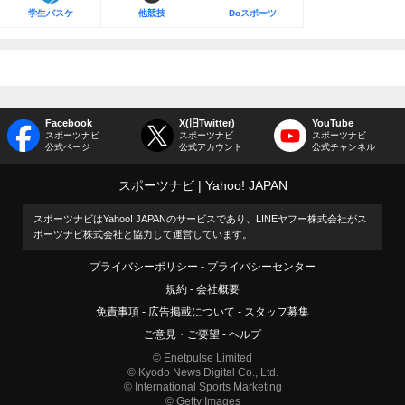
学生バスケ
他競技
Doスポーツ
Facebook
X(旧Twitter)
YouTube
スポーツナビ
スポーツナビ
スポーツナビ
公式ページ
公式アカウント
公式チャンネル
スポーツナビ
Yahoo! JAPAN
スポーツナビはYahoo! JAPANのサービスであり、LINEヤフー株式会社がス
ポーツナビ株式会社と協力して運営しています。
プライバシーポリシー
プライバシーセンター
規約
会社概要
免責事項
広告掲載について
スタッフ募集
ご意見・ご要望
ヘルプ
© Enetpulse Limited
© Kyodo News Digital Co., Ltd.
© International Sports Marketing
© Getty Images