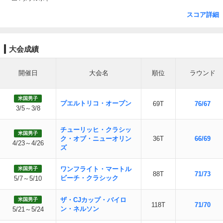
スコア詳細
大会成績
開催日
大会名
順位
ラウンド
米国男子
プエルトリコ・オープン
69T
76/67
3/5～3/8
チューリッヒ・クラシッ
米国男子
ク・オブ・ニューオリン
36T
66/69
4/23～4/26
ズ
ワンフライト・マートル
米国男子
88T
71/73
ビーチ・クラシック
5/7～5/10
ザ・CJカップ・バイロ
米国男子
118T
71/70
ン・ネルソン
5/21～5/24