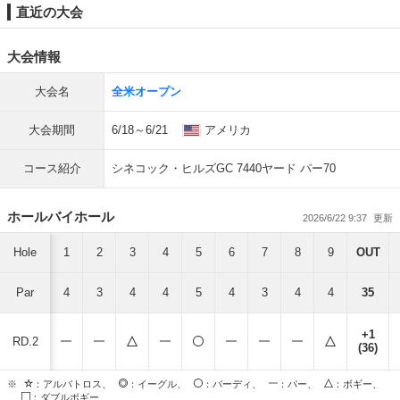
直近の大会
大会情報
大会名
全米オープン
大会期間
6/18～6/21
アメリカ
コース紹介
シネコック・ヒルズGC 7440ヤード パー70
ホールバイホール
2026/6/22 9:37
Hole
1
2
3
4
5
6
7
8
9
OUT
Par
4
3
4
4
5
4
3
4
4
35
+1
RD.2
(36)
※
：アルバトロス、
：イーグル、
：バーディ、
：パー、
：ボギー、
：ダブルボギー