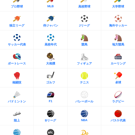
MLB
プロ野球
高校野球
大学野球
独立リーグ
侍ジャパン
Jリーグ
海外サッカー
サッカー代表
高校年代
競馬
地方競馬
ボートレース
大相撲
フィギュア
カーリング
格闘技
ゴルフ
テニス
卓球
F1
バドミントン
バレーボール
ラグビー
NBA
陸上
Bリーグ
バスケ代表