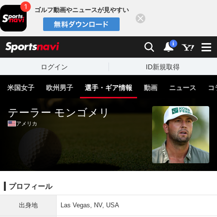
ゴルフ動画やニュースが見やすい
閉じる
sports
検索
通知
i
ログイン
ID新規取得
米国女子
欧州男子
選手・ギア情報
動画
ニュース
コ
テーラー モンゴメリ
アメリカ
プロフィール
出身地
Las Vegas, NV, USA