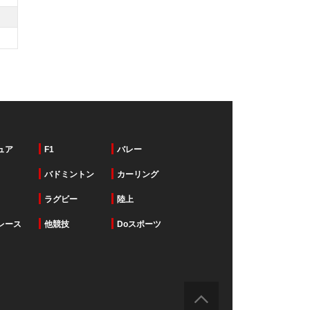
ュア
F1
バレー
バドミントン
カーリング
ラグビー
陸上
レース
他競技
Doスポーツ