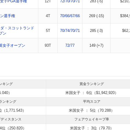
G女子PGA選手権
12T
72/70/70/71
283 (-5)
$210,
ン選手権
4T
70/66/67/66
269 (-15)
$384,
ハンダ・スコットランド
5T
70/74/70/71
285 (-3)
$62,
プン
全英女子オープン
93T
72/77
149 (+7)
ンキング
賞金ランキング
.040）
米国女子 ： 6位（$1,942,920）
ランキング
平均スコア
（1,771.543）
米国女子 ： 5位（70.288）
グディスタンス
フェアウェイキープ率
4位（250.820）
米国女子 ： 3位（79.70）