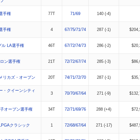
ップ
選手権
77T
71/69
140 (-4)
選手権
4
67/75/71/74
287 (-1)
$204,
グル LA選手権
46T
67/72/74/73
286 (-2)
$20,
ロン選手権
21T
72/72/67/74
285 (-3)
$86,
メリカズ・オープン
20T
74/71/72/70
287 (-1)
$35,
ー・クイーンシティ
3
70/70/67/64
271 (-9)
$132,
子オープン選手権
34T
72/71/69/76
288 (+4)
$72,
LPGAクラシック
1
72/68/67/64
271 (-17)
$487,