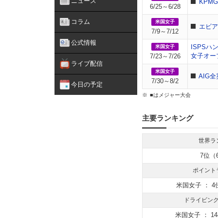
ニュース
KPM
6/25～6/28
コラム
米国女子
エビア
7/9～7/12
公式情報
ISPS
米国女子
女子オー
7/23～7/26
ライブ配信
米国女子
AIG
7/30～8/2
今日の予定
■はメジャー大会
主要ランキング
世界ラ
7位（6
ポイント
米国女子 ： 4位
ドライビン
米国女子 ： 14