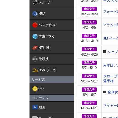
ーズ カ
3/19～3/22
Bリーグ
米国女子
フォード
NBA
3/26～3/29
米国女子
バスケ代表
アラムコ
4/2～4/5
学生バスケ
米国女子
JM イー
4/16～4/19
NFL
米国女子
シェブ
4/23～4/26
他競技
米国女子
みずほア
5/7～5/10
Doスポーツ
クローガ
米国女子
サービス
選手権
5/14～5/17
toto
米国女子
全米女
6/4～6/7
コンテンツ
米国女子
マイヤー
動画
6/18～6/21
米国女子