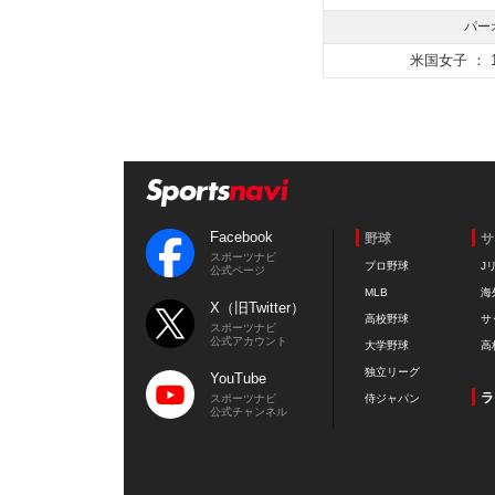
パー
米国女子 ： 1
Facebook
野球
サ
スポーツナビ
プロ野球
J
公式ページ
MLB
海
X（旧Twitter）
高校野球
サ
スポーツナビ
公式アカウント
大学野球
高
独立リーグ
YouTube
ラ
スポーツナビ
侍ジャパン
公式チャンネル