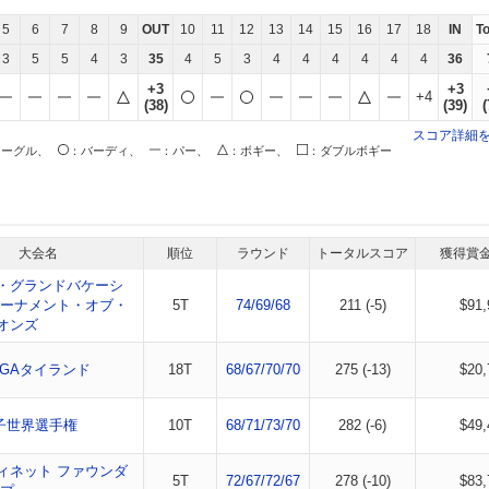
5
6
7
8
9
OUT
10
11
12
13
14
15
16
17
18
IN
T
3
5
5
4
3
35
4
5
3
4
4
4
4
4
4
36
+3
+3
+4
(38)
(39)
(
スコア詳細
イーグル、
：バーディ、
：パー、
：ボギー、
：ダブルボギー
大会名
順位
ラウンド
トータルスコア
獲得賞
・グランドバケーシ
トーナメント・オブ・
5T
74/69/68
211 (-5)
$91,
オンズ
PGAタイランド
18T
68/67/70/70
275 (-13)
$20,
女子世界選手権
10T
68/71/73/70
282 (-6)
$49,
ィネット ファウンダ
5T
72/67/72/67
278 (-10)
$83,