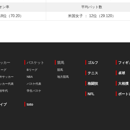
オン率
平均パット数
8位（70.20）
米国女子 ： 12位（29.120）
ッカー
バスケット
競馬
ゴルフ
フィギ
リーグ
Bリーグ
競馬
テニス
卓球
外サッカー
NBA
地方競馬
格闘技
大相撲
ッカー代表
バスケ代表
校年代
学生バスケ
NFL
ボート
イブ
toto