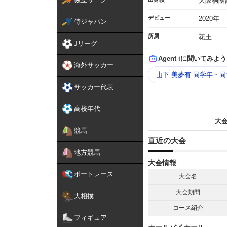
大阪桐蔭
デビュー
2020年
侍ジャパン
所属
花王
Jリーグ
Agent iに聞いてみよう
海外サッカー
山下 美夢有 同学年・
サッカー代表
高校年代
大
競馬
直近の大会
地方競馬
大会情報
ボートレース
大会名
大会期間
大相撲
コース紹介
フィギュア