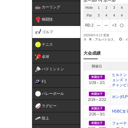
ホールバイホール
カーリング
Hole
1
2
3
4
Par
3
4
4
4
格闘技
RD.2
+3
ゴルフ
2026/8/3 6:13
：アルバトロス、
：
テニス
大会成績
卓球
開催日
バドミントン
ヒルトン
米国女子
ョンズ 
F1
1/29～2/1
チャンピ
バレーボール
米国女子
ホンダL
2/19～2/22
ラグビー
米国女子
HSBC
2/26～3/1
陸上
フォーテ
米国女子