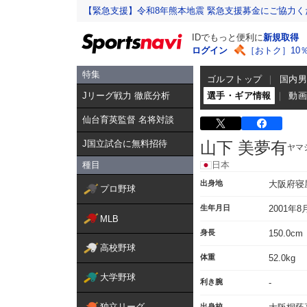
【緊急支援】令和8年熊本地震 緊急支援募金にご協力く
IDでもっと便利に
新規取得
ログイン
［おトク］10
特集
ゴルフトップ
国内
Jリーグ戦力 徹底分析
選手・ギア情報
動
仙台育英監督 名将対談
J国立試合に無料招待
山下 美夢有
ヤマ
種目
日本
出身地
大阪府寝
プロ野球
生年月日
2001年8
MLB
身長
150.0cm
高校野球
体重
52.0kg
大学野球
利き腕
-
独立リーグ
出身校