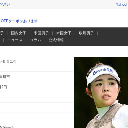
ださい
Yahoo
％OFFクーポンあります
男子
国内女子
米国男子
米国女子
欧州男子
画
ニュース
コラム
公式情報
シタ ミユウ
屋川市
月2日