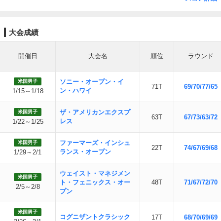
大会成績
開催日
大会名
順位
ラウンド
ソニー・オープン・イ
米国男子
71T
69/70/77/65
ン・ハワイ
1/15～1/18
ザ・アメリカンエクスプ
米国男子
63T
67/73/63/72
レス
1/22～1/25
ファーマーズ・インシュ
米国男子
22T
74/67/69/68
ランス・オープン
1/29～2/1
ウェイスト・マネジメン
米国男子
ト・フェニックス・オー
48T
71/67/72/70
2/5～2/8
プン
米国男子
コグニザントクラシック
17T
68/70/69/69