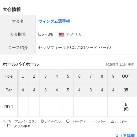
大会情報
大会名
ウィンダム選手権
大会期間
8/6～8/9
アメリカ
コース紹介
セッジフィールドCC 7131ヤード パー70
ホールバイホール
2026/8/7 1:16
Hole
1
2
3
4
5
6
7
8
9
OUT
Par
4
4
3
4
5
4
3
4
4
35
E
RD.1
(0)
※
：アルバトロス、
：イーグル、
：バーディ、
：パー、
：ボギー、
：ダブルボギー
スコア詳細