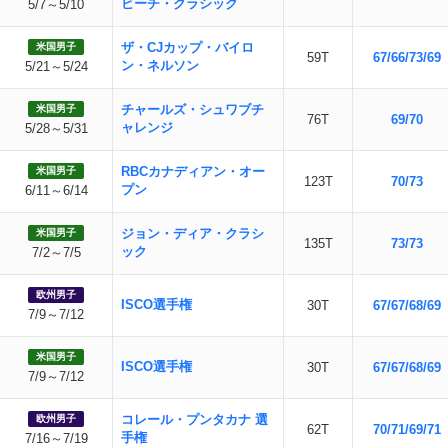
ビーチ・クラシック
5/7～5/10
ザ・CJカップ・バイロ
米国男子
59T
67/66/73/69
ン・ネルソン
5/21～5/24
チャールズ・シュワブチ
米国男子
76T
69/70
ャレンジ
5/28～5/31
RBCカナディアン・オー
米国男子
123T
70/73
プン
6/11～6/14
ジョン・ディア・クラシ
米国男子
135T
73/73
ック
7/2～7/5
欧州男子
ISCO選手権
30T
67/67/68/69
7/9～7/12
米国男子
ISCO選手権
30T
67/67/68/69
7/9～7/12
コレール・プンタカナ 選
欧州男子
62T
70/71/69/71
手権
7/16～7/19