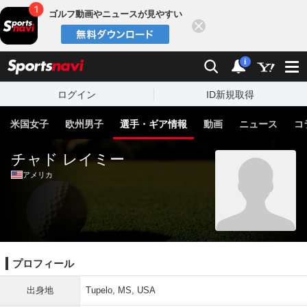
ゴルフ動画やニュースが見やすい
閉じる
sports
検索
通知
i
ログイン
ID新規取得
米国女子
欧州男子
選手・ギア情報
動画
ニュース
コ
チャド レイミー
アメリカ
プロフィール
出身地
Tupelo, MS, USA