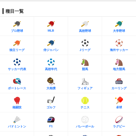
種目一覧
MLB
プロ野球
高校野球
大学野球
独立リーグ
侍ジャパン
Jリーグ
海外サッカー
サッカー代表
高校年代
競馬
地方競馬
ボートレース
大相撲
フィギュア
カーリング
格闘技
ゴルフ
テニス
卓球
F1
バドミントン
バレーボール
ラグビー