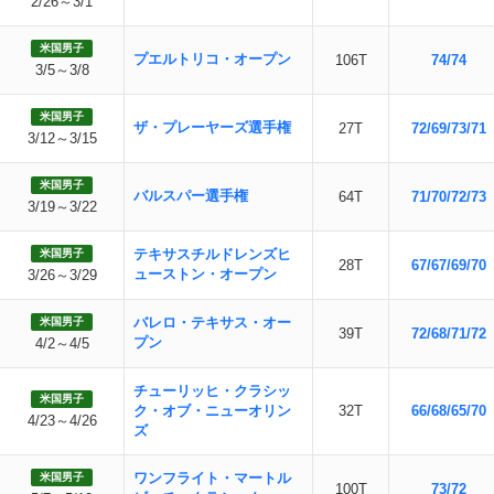
2/26～3/1
米国男子
プエルトリコ・オープン
106T
74/74
3/5～3/8
米国男子
ザ・プレーヤーズ選手権
27T
72/69/73/71
3/12～3/15
米国男子
バルスパー選手権
64T
71/70/72/73
3/19～3/22
テキサスチルドレンズヒ
米国男子
28T
67/67/69/70
ューストン・オープン
3/26～3/29
バレロ・テキサス・オー
米国男子
39T
72/68/71/72
プン
4/2～4/5
チューリッヒ・クラシッ
米国男子
ク・オブ・ニューオリン
32T
66/68/65/70
4/23～4/26
ズ
ワンフライト・マートル
米国男子
100T
73/72