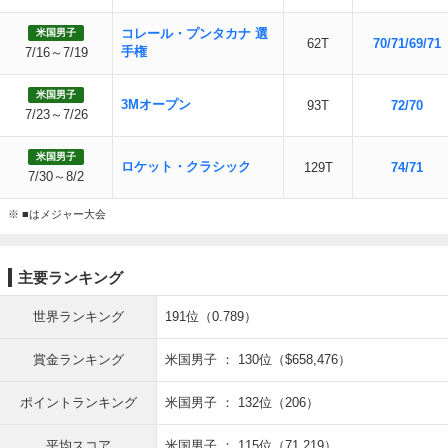
コレール・プンタカナ 選
米国男子
62T
70/71/69/71
手権
7/16～7/19
米国男子
3Mオープン
93T
72/70
7/23～7/26
米国男子
ロケット・クラシック
129T
74/71
7/30～8/2
※ ■はメジャー大会
主要ランキング
世界ランキング
191位（0.789）
賞金ランキング
米国男子 ： 130位（$658,476）
ポイントランキング
米国男子 ： 132位（206）
平均スコア
米国男子 ： 115位（71.219）