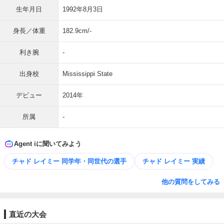
生年月日
1992年8月3日
身長／体重
182.9cm/-
利き腕
-
出身校
Mississippi State
デビュー
2014年
所属
-
Agent iに聞いてみよう
チャド レイミー 同学年・同世代の選手
チャド レイミー 実績
他の質問をしてみる
直近の大会