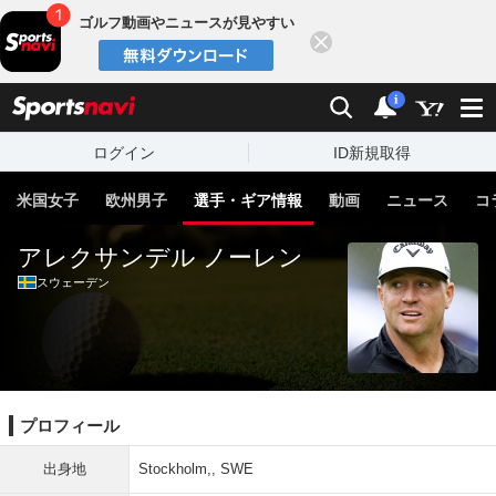
ゴルフ動画やニュースが見やすい
閉じる
sports
検索
通知
i
ログイン
ID新規取得
米国女子
欧州男子
選手・ギア情報
動画
ニュース
コ
アレクサンデル ノーレン
スウェーデン
プロフィール
出身地
Stockholm,, SWE