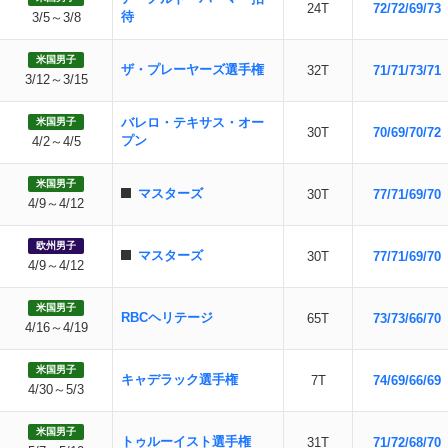
24T
72/72/69/73
待
3/5～3/8
米国男子
ザ・プレーヤーズ選手権
32T
71/71/73/71
3/12～3/15
バレロ・テキサス・オー
米国男子
30T
70/69/70/72
プン
4/2～4/5
米国男子
マスターズ
30T
77/71/69/70
4/9～4/12
欧州男子
マスターズ
30T
77/71/69/70
4/9～4/12
米国男子
RBCヘリテージ
65T
73/73/66/70
4/16～4/19
米国男子
キャデラック選手権
7T
74/69/66/69
4/30～5/3
米国男子
トゥルーイスト選手権
31T
71/72/68/70