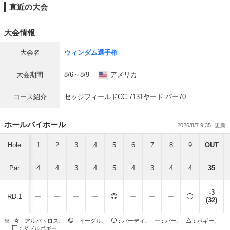
直近の大会
大会情報
大会名
ウィンダム選手権
大会期間
8/6～8/9
アメリカ
コース紹介
セッジフィールドCC 7131ヤード パー70
ホールバイホール
2026/8/7 9:35
Hole
1
2
3
4
5
6
7
8
9
OUT
Par
4
4
3
4
5
4
3
4
4
35
-3
RD.1
(32)
※
：アルバトロス、
：イーグル、
：バーディ、
：パー、
：ボギー、
：ダブルボギー