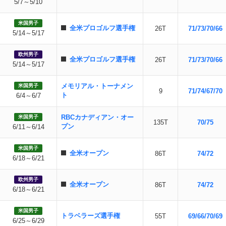
5/7～5/10
米国男子
全米プロゴルフ選手権
26T
71/73/70/66
5/14～5/17
欧州男子
全米プロゴルフ選手権
26T
71/73/70/66
5/14～5/17
メモリアル・トーナメン
米国男子
9
71/74/67/70
ト
6/4～6/7
RBCカナディアン・オー
米国男子
135T
70/75
プン
6/11～6/14
米国男子
全米オープン
86T
74/72
6/18～6/21
欧州男子
全米オープン
86T
74/72
6/18～6/21
米国男子
トラベラーズ選手権
55T
69/66/70/69
6/25～6/29