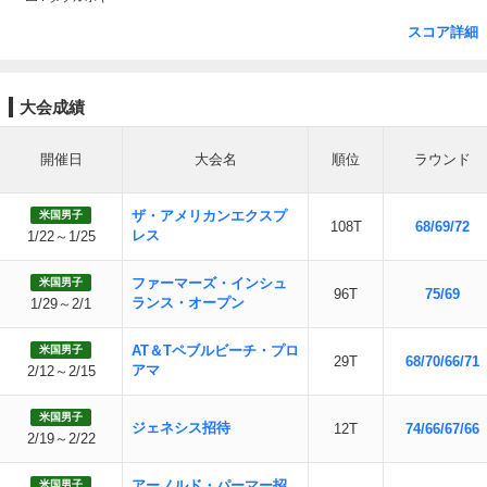
スコア詳細
大会成績
開催日
大会名
順位
ラウンド
ザ・アメリカンエクスプ
米国男子
108T
68/69/72
レス
1/22～1/25
ファーマーズ・インシュ
米国男子
96T
75/69
ランス・オープン
1/29～2/1
AT＆Tペブルビーチ・プロ
米国男子
29T
68/70/66/71
アマ
2/12～2/15
米国男子
ジェネシス招待
12T
74/66/67/66
2/19～2/22
アーノルド・パーマー招
米国男子