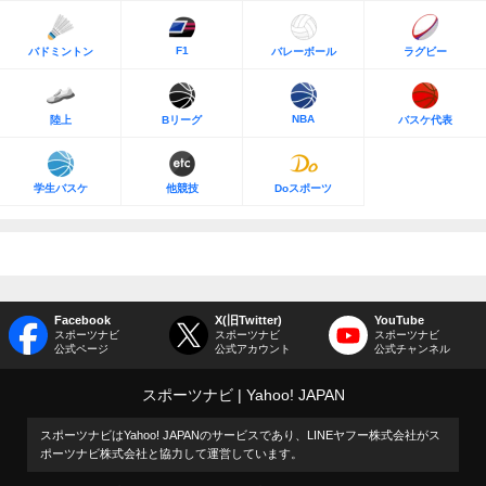
F1
バドミントン
バレーボール
ラグビー
NBA
陸上
Bリーグ
バスケ代表
学生バスケ
他競技
Doスポーツ
Facebook
X(旧Twitter)
YouTube
スポーツナビ
スポーツナビ
スポーツナビ
公式ページ
公式アカウント
公式チャンネル
スポーツナビ
Yahoo! JAPAN
スポーツナビはYahoo! JAPANのサービスであり、LINEヤフー株式会社がス
ポーツナビ株式会社と協力して運営しています。