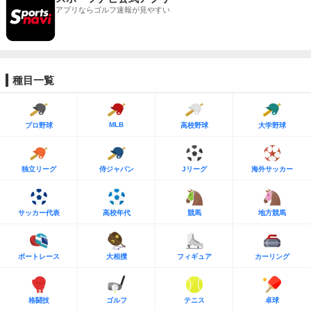
アプリならゴルフ速報が見やすい
種目一覧
MLB
プロ野球
高校野球
大学野球
独立リーグ
侍ジャパン
Jリーグ
海外サッカー
サッカー代表
高校年代
競馬
地方競馬
ボートレース
大相撲
フィギュア
カーリング
格闘技
ゴルフ
テニス
卓球