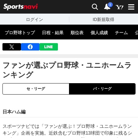
sports
検索
通知数：
i
ログイン
ID新規取得
プロ野球トップ
日程・結果
順位表
個人成績
チーム
ファンが選ぶプロ野球・ユニホームラ
ンキング
セ・リーグ
パ・リーグ
日本ハム編
スポーツナビでは「ファンが選ぶ！プロ野球・ユニホームラン
キング」企画を実施。近鉄含むプロ野球13球団で印象に残るシ