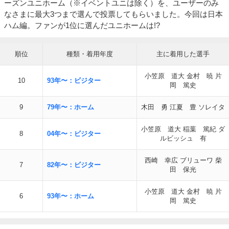
ーズンユニホーム（※イベントユニは除く）を、ユーザーのみ
なさまに最大3つまで選んで投票してもらいました。今回は日本
ハム編。ファンが1位に選んだユニホームは!?
順位
種類・着用年度
主に着用した選手
小笠原 道大
金村 暁
片
10
93年〜：ビジター
岡 篤史
9
79年〜：ホーム
木田 勇
江夏 豊
ソレイタ
小笠原 道大
稲葉 篤紀
ダ
8
04年〜：ビジター
ルビッシュ 有
西崎 幸広
ブリューワ
柴
7
82年〜：ビジター
田 保光
小笠原 道大
金村 暁
片
6
93年〜：ホーム
岡 篤史