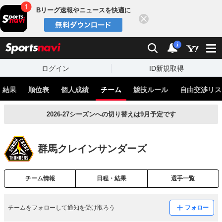
Bリーグ速報やニュースを快適に
閉じる
スポーツナビ
検索
通知
i
ログイン
ID新規取得
・結果
順位表
個人成績
チーム
競技ルール
自由交渉リス
2026-27シーズンへの切り替えは9月予定です
チームをフォローして通知を受け取ろう
フォロー