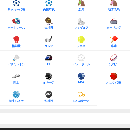
サッカー代表
高校年代
競馬
地方競馬
ボートレース
大相撲
フィギュア
カーリング
格闘技
ゴルフ
テニス
卓球
F1
バドミントン
バレーボール
ラグビー
NBA
陸上
Bリーグ
バスケ代表
学生バスケ
他競技
Doスポーツ