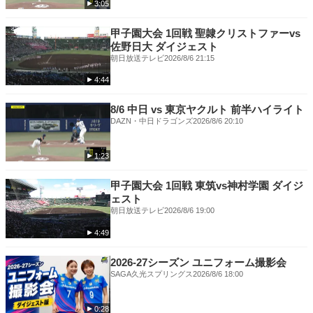
3:05
《TVer》
TVerリアルタイム配信はコチラ →
https://bit.ly/3UgRugk
甲子園大会 1回戦 聖隷クリストファーvs
佐野日大 ダイジェスト
2022世界バレー女子大会HPはこちら
朝日放送テレビ
2026/8/6 21:15
https://www.tbs.co.jp/sebare/
4:44
8/6 中日 vs 東京ヤクルト 前半ハイライト
DAZN・中日ドラゴンズ
2026/8/6 20:10
1:23
甲子園大会 1回戦 東筑vs神村学園 ダイジ
ェスト
朝日放送テレビ
2026/8/6 19:00
4:49
2026-27シーズン ユニフォーム撮影会
SAGA久光スプリングス
2026/8/6 18:00
0:28