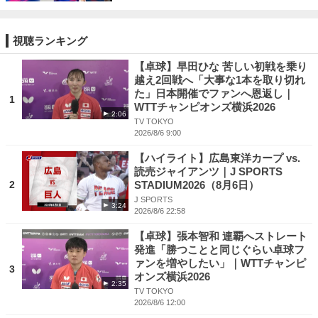
視聴ランキング
【卓球】早田ひな 苦しい初戦を乗り
越え2回戦へ「大事な1本を取り切れ
た」日本開催でファンへ恩返し｜
1
WTTチャンピオンズ横浜2026
2:06
TV TOKYO
2026/8/6 9:00
【ハイライト】広島東洋カープ vs.
読売ジャイアンツ｜J SPORTS
2
STADIUM2026（8月6日）
J SPORTS
3:24
2026/8/6 22:58
【卓球】張本智和 連覇へストレート
発進「勝つことと同じぐらい卓球フ
ァンを増やしたい」｜WTTチャンピ
3
オンズ横浜2026
2:35
TV TOKYO
2026/8/6 12:00