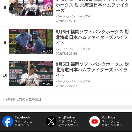
ホークス 対 北海道日本ハムファイタ
8
ーズ
4:21
パーソル パ・リーグTV
2026/8/5 22:11
8月6日 福岡ソフトバンクホークス 対
北海道日本ハムファイターズ ハイラ
9
イト
パーソル パ・リーグTV
3:52
2026/8/6 21:54
8月5日 福岡ソフトバンクホークス 対
北海道日本ハムファイターズ ハイラ
10
イト
パーソル パ・リーグTV
4:10
2026/8/5 22:07
※24時間以内の回数を集計
Facebook
X(旧Twitter)
YouTube
スポーツナビ
スポーツナビ
スポーツナビ
公式ページ
公式アカウント
公式チャンネル