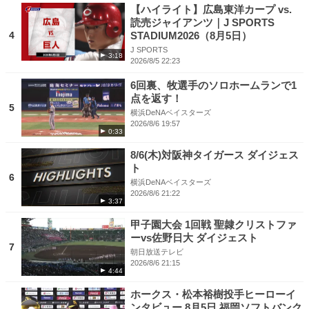
【ハイライト】広島東洋カープ vs.
読売ジャイアンツ｜J SPORTS
4
STADIUM2026（8月5日）
J SPORTS
3:18
2026/8/5 22:23
6回裏、牧選手のソロホームランで1
点を返す！
5
横浜DeNAベイスターズ
2026/8/6 19:57
0:33
8/6(木)対阪神タイガース ダイジェス
ト
6
横浜DeNAベイスターズ
2026/8/6 21:22
3:37
甲子園大会 1回戦 聖隷クリストファ
ーvs佐野日大 ダイジェスト
7
朝日放送テレビ
2026/8/6 21:15
4:44
ホークス・松本裕樹投手ヒーローイ
ンタビュー 8月5日 福岡ソフトバンク