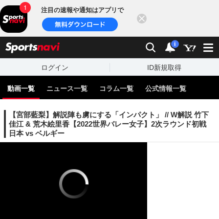
注目の速報や通知はアプリで
閉じる
sports
検索
通知
i
ログイン
ID新規取得
動画一覧
ニュース一覧
コラム一覧
公式情報一覧
【宮部藍梨】解説陣も虜にする「インパクト」 // W解説 竹下
佳江 & 荒木絵里香【2022世界バレー女子】2次ラウンド初戦
日本 vs ベルギー