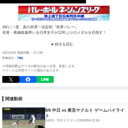
4年に一度、真の世界一決定戦『世界バレー』
名将・眞鍋政義率いる日本女子が12年ぶりのメダルを目指す！
Women's volleyball world championship 2022
続きを読む
Pool D - Phase 2 - Women
2022/10/5
視聴回数
67,236
Japan vs Belgium
Airi Miyabe super play
※視聴回数はデータの配信があり次第、更新します。
※リンクは外部サイトの場合があります。
《世界バレー女子OA情報》
【地上波TBS系列放送】※延長あり
2次ラウンド
10月5日(水) よる9時 vsイタリア
10月7日(金) よる8時57分 vsプエルトリコ
関連動画
10月9日(日) 深夜0時5分 vsオランダ
8/6 中日 vs 東京ヤクルト ゲームハイライ
《Paravi》
ト
日本戦全試合ライブ配信！
DAZN・中日ドラゴンズ
2026/8/6 22:00
詳しくはParavi視聴ページまで！→
https://bit.ly/3rhRK1k