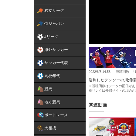
独立リーグ
侍ジャパン
Jリーグ
海外サッカー
サッカー代表
2022/6/5 14:58
視聴回数：417
高校年代
勝利したデンソーの川畑瞳選手と
※視聴回数はデータの配信があ
競馬
※リンクは外部サイトの場合が
地方競馬
関連動画
ボートレース
大相撲