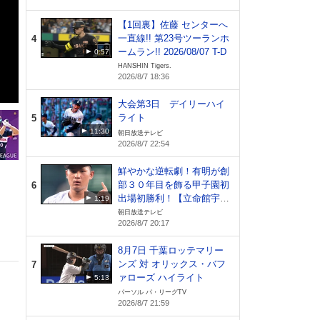
【1回裏】佐藤 センターへ
一直線!! 第23号ツーランホ
4
ームラン!! 2026/08/07 T-D
0:57
HANSHIN Tigers.
2026/8/7 18:36
大会第3日 デイリーハイ
ライト
5
11:30
朝日放送テレビ
2026/8/7 22:54
鮮やかな逆転劇！有明が創
部３０年目を飾る甲子園初
6
出場初勝利！【立命館宇治
1:19
vs有明】
朝日放送テレビ
2026/8/7 20:17
8月7日 千葉ロッテマリー
ンズ 対 オリックス・バフ
7
ァローズ ハイライト
5:13
パーソル パ・リーグTV
2026/8/7 21:59