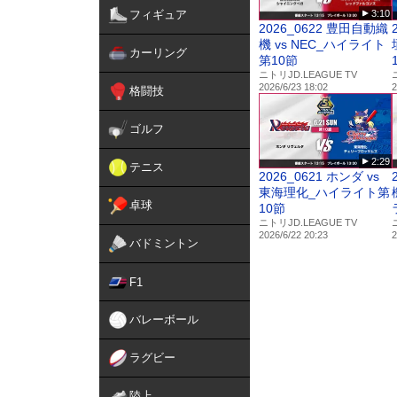
フィギュア
3:10
2026_0622 豊田自動織
機 vs NEC_ハイライト
カーリング
第10節
ニトリJD.LEAGUE TV
2026/6/23 18:02
2
格闘技
ゴルフ
2:29
テニス
2026_0621 ホンダ vs
東海理化_ハイライト第
卓球
10節
ニトリJD.LEAGUE TV
2026/6/22 20:23
2
バドミントン
F1
バレーボール
ラグビー
陸上