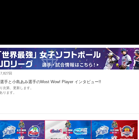
,827回
小島あみ選手のMost Wow! Player インタビュー!!
り次第、更新します。
あります。