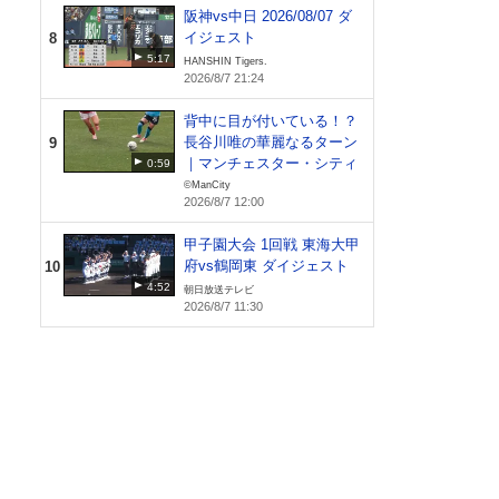
阪神vs中日 2026/08/07 ダ
イジェスト
8
5:17
HANSHIN Tigers.
2026/8/7 21:24
背中に目が付いている！？
長谷川唯の華麗なるターン
9
｜マンチェスター・シティ
0:59
©ManCity
2026/8/7 12:00
甲子園大会 1回戦 東海大甲
府vs鶴岡東 ダイジェスト
10
4:52
朝日放送テレビ
2026/8/7 11:30