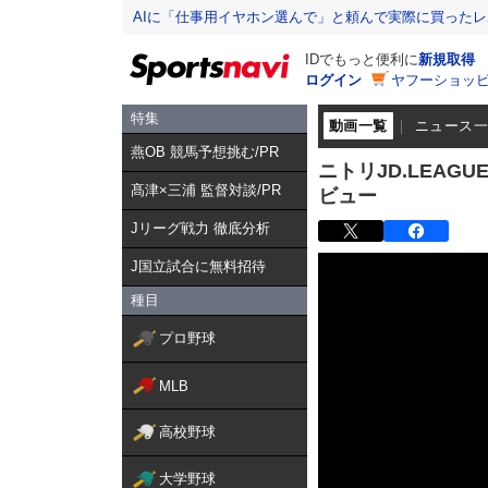
AIに「仕事用イヤホン選んで」と頼んで実際に買った
IDでもっと便利に
新規取得
ログイン
ヤフーショッピ
特集
動画一覧
ニュース
燕OB 競馬予想挑む/PR
ニトリJD.LEAGUE 
髙津×三浦 監督対談/PR
ビュー
Jリーグ戦力 徹底分析
J国立試合に無料招待
種目
プロ野球
MLB
高校野球
大学野球