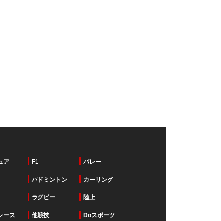
ュア
F1
バレー
バドミントン
カーリング
ラグビー
陸上
レース
他競技
Doスポーツ