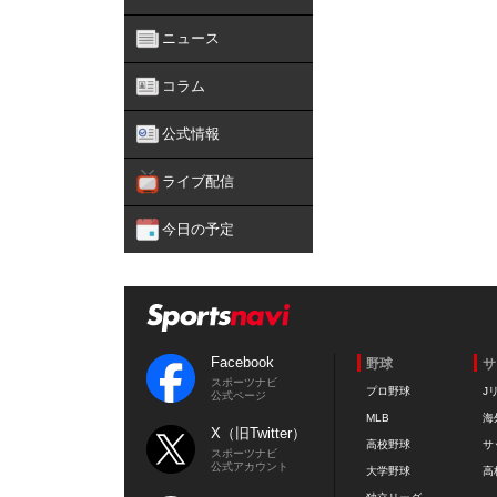
ニュース
コラム
公式情報
ライブ配信
今日の予定
Facebook
野球
サ
スポーツナビ
プロ野球
J
公式ページ
MLB
海
X（旧Twitter）
高校野球
サ
スポーツナビ
公式アカウント
大学野球
高