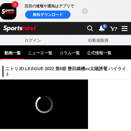
注目の速報や通知はアプリで
閉じる
sports
検索
通知
i
ログイン
ID新規取得
動画一覧
ニュース一覧
コラム一覧
公式情報一覧
ニトリJD.LEAGUE 2022 第8節 豊田織機vs太陽誘電 ハイライ
ト