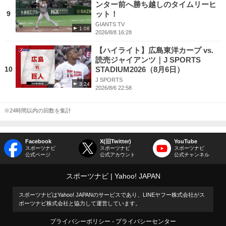
ンター前へ勝ち越しのタイムリーヒ
9
ット！
GIANTS TV
1:08
2026/8/8 16:28
【ハイライト】広島東洋カープ vs.
読売ジャイアンツ｜J SPORTS
10
STADIUM2026（8月6日）
J SPORTS
3:24
2026/8/6 22:58
※24時間以内の回数を集計
Facebook
X(旧Twitter)
YouTube
スポーツナビ
スポーツナビ
スポーツナビ
公式ページ
公式アカウント
公式チャンネル
スポーツナビ
Yahoo! JAPAN
スポーツナビはYahoo! JAPANのサービスであり、LINEヤフー株式会社がス
ポーツナビ株式会社と協力して運営しています。
プライバシーポリシー
プライバシーセンター