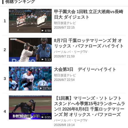
視聴ランキング
甲子園大会 1回戦 立正大淞南vs長崎
日大 ダイジェスト
1
朝日放送テレビ
2026/8/7 22:15
4:59
8月7日 千葉ロッテマリーンズ 対 オ
リックス・バファローズ ハイライト
2
パーソル パ・リーグTV
2026/8/7 21:59
5:13
大会第3日 デイリーハイライト
朝日放送テレビ
3
2026/8/7 22:54
11:30
【1回裏】マリーンズ・ソト レフト
スタンドへ今季第15号2ランホームラ
ン!! 2026年8月8日 千葉ロッテマリー
4
ンズ 対 オリックス・バファローズ
0:55
パーソル パ・リーグTV
2026/8/8 19:14