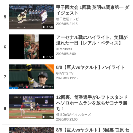
甲子園大会 1回戦 英明vs関東第一 ダ
イジェスト
5
朝日放送テレビ
2026/8/8 21:15
4:59
アーセナル戦のハイライト、笑顔が
溢れた一日【レアル・ベティス】
6
©RealBetis
2026/8/8 8:00
0:57
8/8【巨人vsヤクルト】ハイライト
GIANTS TV
7
2026/8/8 19:25
3:27
12回裏、筒香選手がレフトスタンド
へソロホームランを放ちサヨナラ勝
8
ち！
横浜DeNAベイスターズ
0:28
2026/8/8 23:00
8/8【巨人vsヤクルト】3回裏 笹原 セ