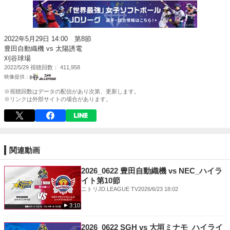
2022年5月29日 14:00 第8節
豊田自動織機 vs 太陽誘電
刈谷球場
2022/5/29
視聴回数
411,958
※視聴回数はデータの配信があり次第、更新します。
※リンクは外部サイトの場合があります。
関連動画
2026_0622 豊田自動織機 vs NEC_ハイラ
イト第10節
ニトリJD.LEAGUE TV
2026/6/23 18:02
3:10
2026_0622 SGH vs 大垣ミナモ_ハイライ